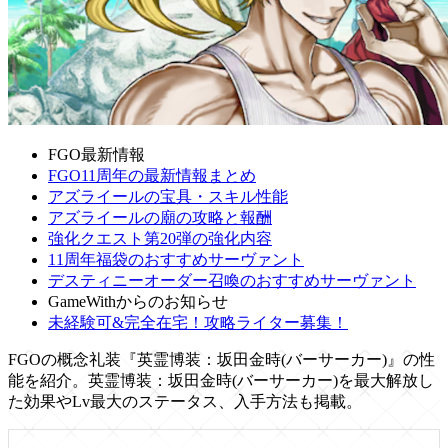
FGO最新情報
FGO11周年の最新情報まとめ
アズライールの宝具・スキル性能
アズライールの廟の攻略と報酬
強化クエスト第20弾の強化内容
11周年福袋のおすすめサーヴァント
デスティニーオーダー召喚のおすすめサーヴァント
GameWithからのお知らせ
未経験可&完全在宅！攻略ライター募集！
FGOの概念礼装『英霊博装：坂田金時(バーサーカー)』の性
能を紹介。英霊博装：坂田金時(バーサーカー)を最大解放し
た効果やLv最大のステータス、入手方法も掲載。