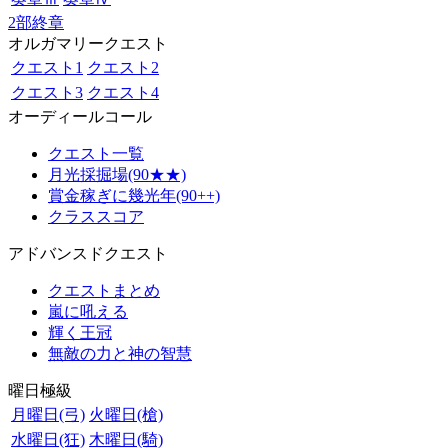
2部終章
オルガマリークエスト
クエスト1
クエスト2
クエスト3
クエスト4
オーディールコール
クエスト一覧
月光採掘場(90★★)
賞金稼ぎに幾光年(90++)
クラススコア
アドバンスドクエスト
クエストまとめ
嵐に吼える
輝く王冠
無敵の力と神の智慧
曜日極級
月曜日(弓)
火曜日(槍)
水曜日(狂)
木曜日(騎)