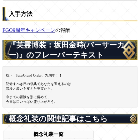
入手方法
FGO9周年キャンペーン
の報酬
『英霊博装：坂田金時(バーサーカ
ー)』のフレーバーテキスト
祝・「Fate/Grand Order」九周年！！
記念すべき日の祭典であなたを迎えるのは
普段と装いを変えた英霊たち、
今までの冒険を形に留めて、
今日は目いっぱい盛り上がろう。
概念礼装の関連記事はこちら
概念礼装一覧