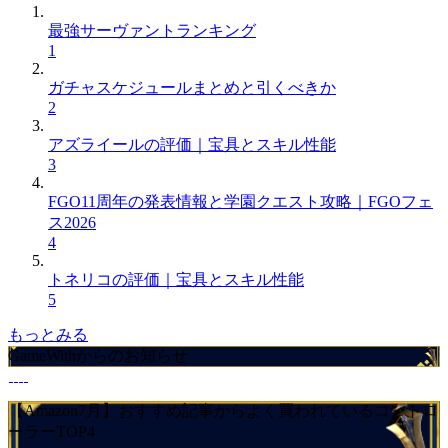
最強サーヴァントランキング
1
ガチャスケジュールまとめと引くべきか
2
アズライールの評価｜宝具とスキル性能
3
FGO11周年の発表情報と学園クエスト攻略｜FGOフェ
ス2026
4
トネリコの評価｜宝具とスキル性能
5
もっとみる
GameWithからのお知らせ
【Amazon7月】おすすめ記事からよく買われているコントロ
ーラーTOP4