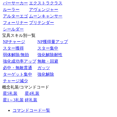
バーサーカー
エクストラクラス
ルーラー
アヴェンジャー
アルターエゴ
ムーンキャンサー
フォーリナー
プリテンダー
シールダー
宝具スキル別一覧
NPチャージ
NP獲得量アップ
スター獲得
スター集中
弱体解除/無効
強化解除耐性
強化成功率アップ
無敵・回避
必中・無敵貫通
ガッツ
ターゲット集中
強化解除
チャージ減少
概念礼装/コマンドコード
星5礼装
星4礼装
星1～3礼装
絆礼装
コマンドコード一覧