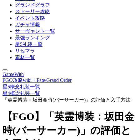
グランドグラフ
ストーリー攻略
イベント攻略
ガチャ情報
サーヴァント一覧
最強ランキング
星5礼装一覧
リセマラ
素材一覧
GameWith
FGO攻略wiki｜Fate/Grand Order
星5概念礼装一覧
星4概念礼装一覧
「英霊博装：坂田金時(バーサーカー)」の評価と入手方法
【FGO】「英霊博装：坂田金
時(バーサーカー)」の評価と