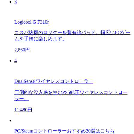
3
Logicool G F310r
コスパ抜群のロジクール製有線パッド。幅広いPCゲー
ムを手軽に楽しめます。
2,860円
4
DualSense ワイヤレスコントローラー
圧倒的な没入感を生むPS5純正ワイヤレスコントロー
ラー。
11,480円
PC/Steamコントローラーおすすめ20選はこちら