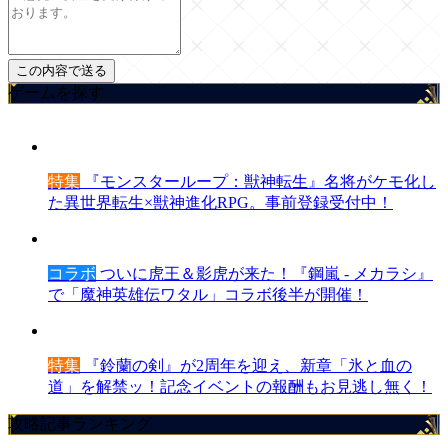
ゲームを探す
特集
『モンスターループ：獣神転生』名将がケモ化し
た異世界転生×獣神進化RPG。事前登録受付中！
コラボ
ついに虎王＆影虎が来た！『鋼嵐 - メカラシ』
で「魔神英雄伝ワタル」コラボ後半が開催！
特集
『鈴蘭の剣』が2周年を迎え、新章「氷と血の
道」を解禁ッ！記念イベントの報酬もお見逃し無く！
攻略記事ランキング