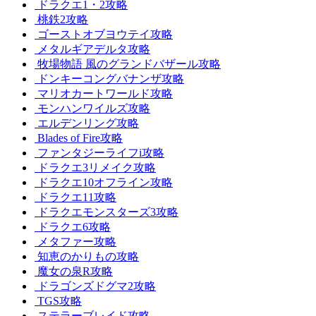
ドラクエ1・2攻略
桃鉄2攻略
ゴーストオブヨウテイ攻略
メタルギアデルタ攻略
牧場物語 風のグランドバザール攻略
ドンキーコングバナンザ攻略
マリオカートワールド攻略
モンハンワイルズ攻略
エルデンリング攻略
Blades of Fire攻略
ファンタジーライフi攻略
ドラクエ3リメイク攻略
ドラクエ10オフライン攻略
ドラクエ11攻略
ドラクエモンスターズ3攻略
ドラクエ6攻略
メタファー攻略
知恵のかりもの攻略
魔女の泉R攻略
ドラゴンズドグマ2攻略
TGS攻略
ステラーブレイド攻略