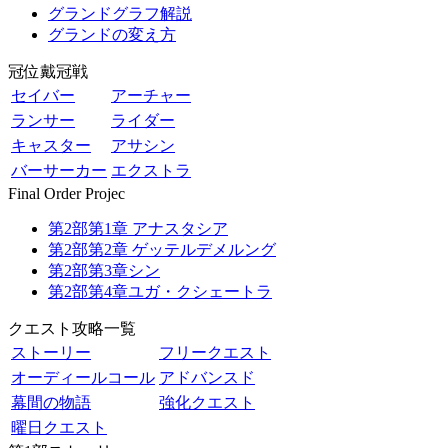
グランドグラフ解説
グランドの変え方
冠位戴冠戦
セイバー
アーチャー
ランサー
ライダー
キャスター
アサシン
バーサーカー
エクストラ
Final Order Projec
第2部第1章 アナスタシア
第2部第2章 ゲッテルデメルング
第2部第3章シン
第2部第4章ユガ・クシェートラ
クエスト攻略一覧
ストーリー
フリークエスト
オーディールコール
アドバンスド
幕間の物語
強化クエスト
曜日クエスト