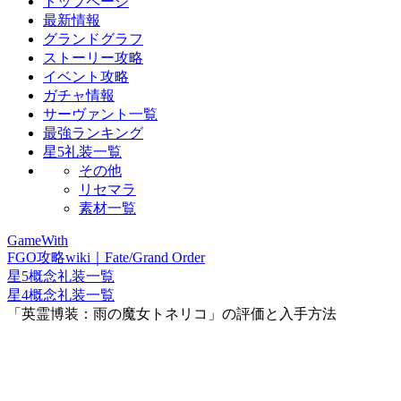
トップページ
最新情報
グランドグラフ
ストーリー攻略
イベント攻略
ガチャ情報
サーヴァント一覧
最強ランキング
星5礼装一覧
その他
リセマラ
素材一覧
GameWith
FGO攻略wiki｜Fate/Grand Order
星5概念礼装一覧
星4概念礼装一覧
「英霊博装：雨の魔女トネリコ」の評価と入手方法