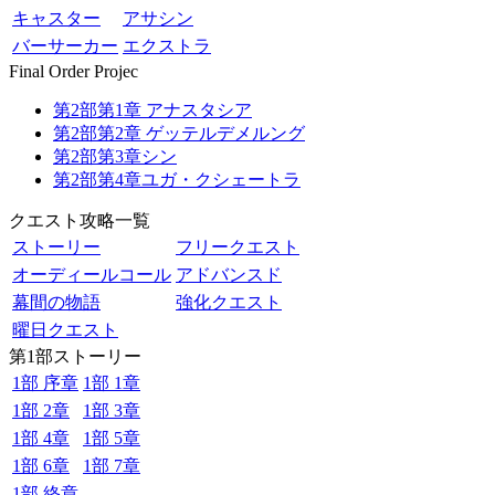
キャスター
アサシン
バーサーカー
エクストラ
Final Order Projec
第2部第1章 アナスタシア
第2部第2章 ゲッテルデメルング
第2部第3章シン
第2部第4章ユガ・クシェートラ
クエスト攻略一覧
ストーリー
フリークエスト
オーディールコール
アドバンスド
幕間の物語
強化クエスト
曜日クエスト
第1部ストーリー
1部 序章
1部 1章
1部 2章
1部 3章
1部 4章
1部 5章
1部 6章
1部 7章
1部 終章