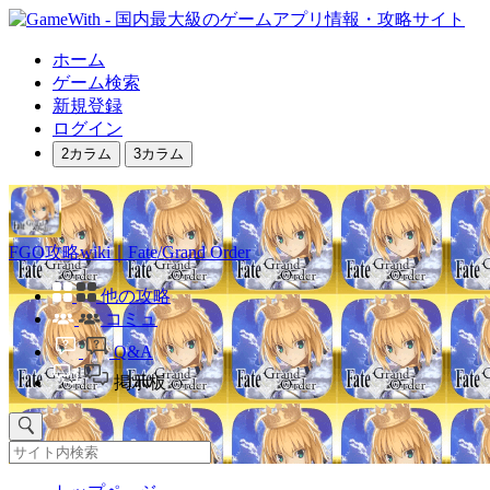
ホーム
ゲーム検索
新規登録
ログイン
2カラム
3カラム
FGO攻略wiki｜Fate/Grand Order
他の攻略
コミュ
Q&A
掲示板