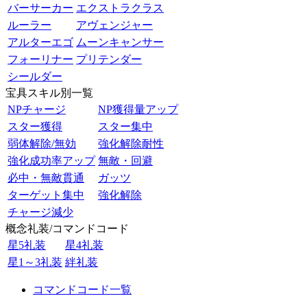
バーサーカー
エクストラクラス
ルーラー
アヴェンジャー
アルターエゴ
ムーンキャンサー
フォーリナー
プリテンダー
シールダー
宝具スキル別一覧
NPチャージ
NP獲得量アップ
スター獲得
スター集中
弱体解除/無効
強化解除耐性
強化成功率アップ
無敵・回避
必中・無敵貫通
ガッツ
ターゲット集中
強化解除
チャージ減少
概念礼装/コマンドコード
星5礼装
星4礼装
星1～3礼装
絆礼装
コマンドコード一覧