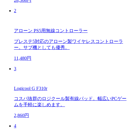
28,308円
2
アローン PS5用無線コントローラー
プレステ5対応のアローン製ワイヤレスコントローラ
ー。サブ機としても優秀。
11,480円
3
Logicool G F310r
コスパ抜群のロジクール製有線パッド。幅広いPCゲー
ムを手軽に楽しめます。
2,860円
4