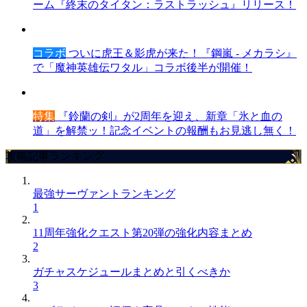
ーム『終末のタイタン：ラストラッシュ』リリース！
コラボ
ついに虎王＆影虎が来た！『鋼嵐 - メカラシ』
で「魔神英雄伝ワタル」コラボ後半が開催！
特集
『鈴蘭の剣』が2周年を迎え、新章「氷と血の
道」を解禁ッ！記念イベントの報酬もお見逃し無く！
攻略記事ランキング
最強サーヴァントランキング
1
11周年強化クエスト第20弾の強化内容まとめ
2
ガチャスケジュールまとめと引くべきか
3