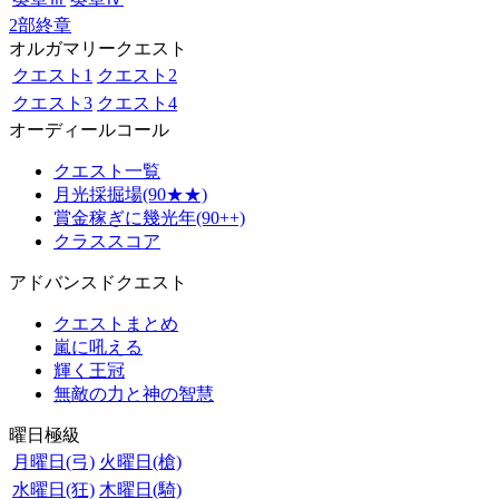
2部終章
オルガマリークエスト
クエスト1
クエスト2
クエスト3
クエスト4
オーディールコール
クエスト一覧
月光採掘場(90★★)
賞金稼ぎに幾光年(90++)
クラススコア
アドバンスドクエスト
クエストまとめ
嵐に吼える
輝く王冠
無敵の力と神の智慧
曜日極級
月曜日(弓)
火曜日(槍)
水曜日(狂)
木曜日(騎)