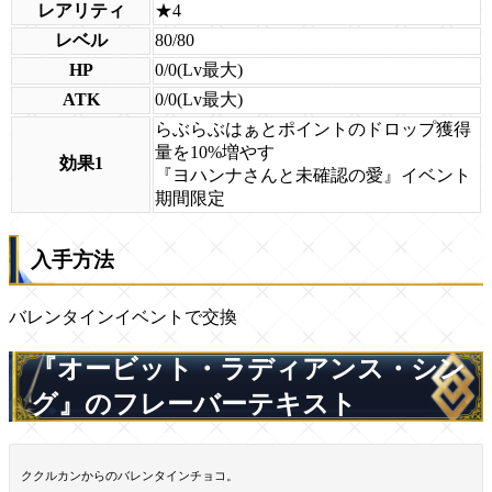
レアリティ
★4
レベル
80/80
HP
0/0(Lv最大)
ATK
0/0(Lv最大)
らぶらぶはぁとポイントのドロップ獲得
量を10%増やす
効果1
『ヨハンナさんと未確認の愛』イベント
期間限定
入手方法
バレンタインイベントで交換
『オービット・ラディアンス・シン
グ』のフレーバーテキスト
ククルカンからのバレンタインチョコ。