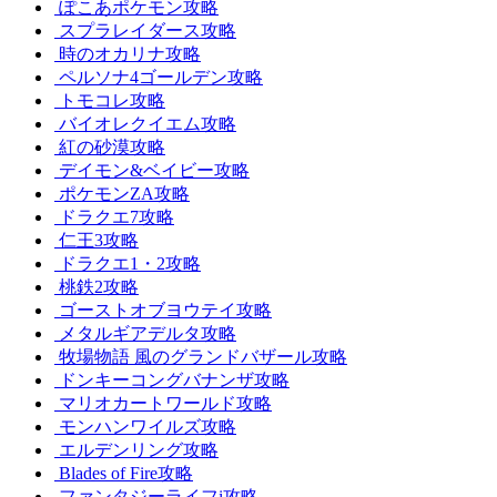
ぽこあポケモン攻略
スプラレイダース攻略
時のオカリナ攻略
ペルソナ4ゴールデン攻略
トモコレ攻略
バイオレクイエム攻略
紅の砂漠攻略
デイモン&ベイビー攻略
ポケモンZA攻略
ドラクエ7攻略
仁王3攻略
ドラクエ1・2攻略
桃鉄2攻略
ゴーストオブヨウテイ攻略
メタルギアデルタ攻略
牧場物語 風のグランドバザール攻略
ドンキーコングバナンザ攻略
マリオカートワールド攻略
モンハンワイルズ攻略
エルデンリング攻略
Blades of Fire攻略
ファンタジーライフi攻略