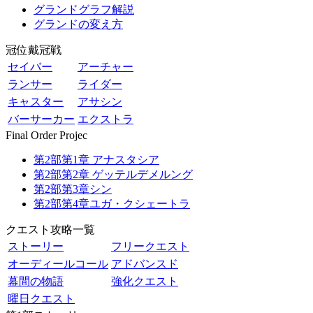
グランドグラフ解説
グランドの変え方
冠位戴冠戦
セイバー
アーチャー
ランサー
ライダー
キャスター
アサシン
バーサーカー
エクストラ
Final Order Projec
第2部第1章 アナスタシア
第2部第2章 ゲッテルデメルング
第2部第3章シン
第2部第4章ユガ・クシェートラ
クエスト攻略一覧
ストーリー
フリークエスト
オーディールコール
アドバンスド
幕間の物語
強化クエスト
曜日クエスト