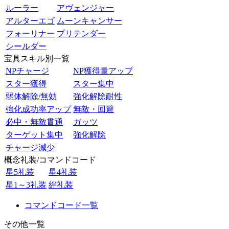
ルーラー
アヴェンジャー
アルターエゴ
ムーンキャンサー
フォーリナー
プリテンダー
シールダー
宝具スキル別一覧
NPチャージ
NP獲得量アップ
スター獲得
スター集中
弱体解除/無効
強化解除耐性
強化成功率アップ
無敵・回避
必中・無敵貫通
ガッツ
ターゲット集中
強化解除
チャージ減少
概念礼装/コマンドコード
星5礼装
星4礼装
星1～3礼装
絆礼装
コマンドコード一覧
その他一覧