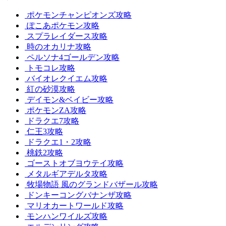
ポケモンチャンピオンズ攻略
ぽこあポケモン攻略
スプラレイダース攻略
時のオカリナ攻略
ペルソナ4ゴールデン攻略
トモコレ攻略
バイオレクイエム攻略
紅の砂漠攻略
デイモン&ベイビー攻略
ポケモンZA攻略
ドラクエ7攻略
仁王3攻略
ドラクエ1・2攻略
桃鉄2攻略
ゴーストオブヨウテイ攻略
メタルギアデルタ攻略
牧場物語 風のグランドバザール攻略
ドンキーコングバナンザ攻略
マリオカートワールド攻略
モンハンワイルズ攻略