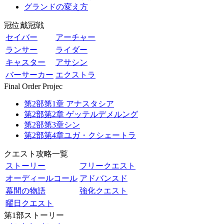
グランドの変え方
冠位戴冠戦
セイバー
アーチャー
ランサー
ライダー
キャスター
アサシン
バーサーカー
エクストラ
Final Order Projec
第2部第1章 アナスタシア
第2部第2章 ゲッテルデメルング
第2部第3章シン
第2部第4章ユガ・クシェートラ
クエスト攻略一覧
ストーリー
フリークエスト
オーディールコール
アドバンスド
幕間の物語
強化クエスト
曜日クエスト
第1部ストーリー