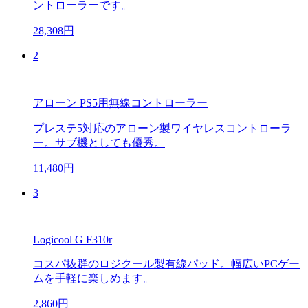
ントローラーです。
28,308円
2
アローン PS5用無線コントローラー
プレステ5対応のアローン製ワイヤレスコントローラ
ー。サブ機としても優秀。
11,480円
3
Logicool G F310r
コスパ抜群のロジクール製有線パッド。幅広いPCゲー
ムを手軽に楽しめます。
2,860円