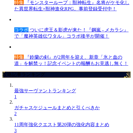
特集
『モンスターループ：獣神転生』名将がケモ化し
た異世界転生×獣神進化RPG。事前登録受付中！
コラボ
ついに虎王＆影虎が来た！『鋼嵐 - メカラシ』
で「魔神英雄伝ワタル」コラボ後半が開催！
特集
『鈴蘭の剣』が2周年を迎え、新章「氷と血の
道」を解禁ッ！記念イベントの報酬もお見逃し無く！
攻略記事ランキング
最強サーヴァントランキング
1
ガチャスケジュールまとめと引くべきか
2
11周年強化クエスト第20弾の強化内容まとめ
3