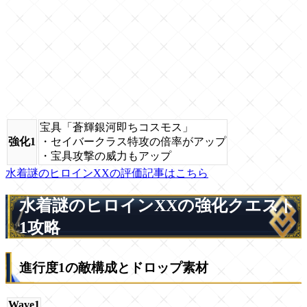
宝具「蒼輝銀河即ちコスモス」
強化1
・セイバークラス特攻の倍率がアップ
・宝具攻撃の威力もアップ
水着謎のヒロインXXの評価記事はこちら
水着謎のヒロインXXの強化クエスト
1攻略
進行度1の敵構成とドロップ素材
Wave1