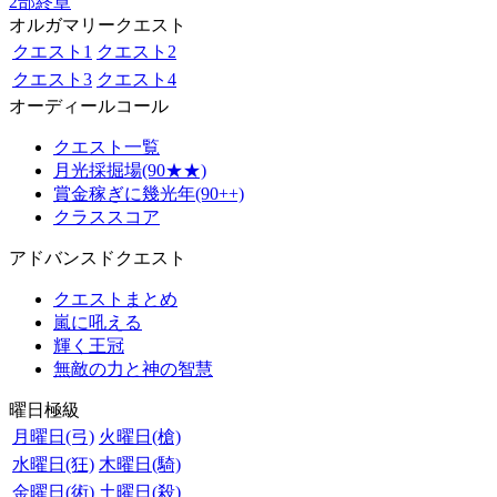
2部終章
オルガマリークエスト
クエスト1
クエスト2
クエスト3
クエスト4
オーディールコール
クエスト一覧
月光採掘場(90★★)
賞金稼ぎに幾光年(90++)
クラススコア
アドバンスドクエスト
クエストまとめ
嵐に吼える
輝く王冠
無敵の力と神の智慧
曜日極級
月曜日(弓)
火曜日(槍)
水曜日(狂)
木曜日(騎)
金曜日(術)
土曜日(殺)