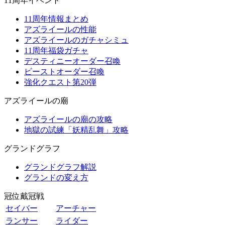
11周年イベント
11周年情報まとめ
アズライールの性能
アズライールのガチャシミュ
11周年福袋ガチャ
デスティニーオーダー召喚
ビーストオーダー召喚
強化クエスト第20弾
アズライールの廟
アズライールの廟の攻略
地獄の試練「妖精乱舞」攻略
グランドグラフ
グランドグラフ解説
グランドの変え方
冠位戴冠戦
セイバー
アーチャー
ランサー
ライダー