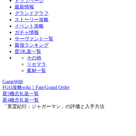
トップページ
最新情報
グランドグラフ
ストーリー攻略
イベント攻略
ガチャ情報
サーヴァント一覧
最強ランキング
星5礼装一覧
その他
リセマラ
素材一覧
GameWith
FGO攻略wiki｜Fate/Grand Order
星5概念礼装一覧
星4概念礼装一覧
「英霊紀行：ジャガーマン」の評価と入手方法