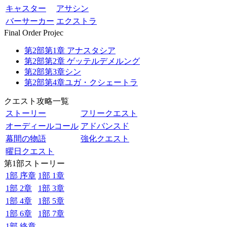
キャスター
アサシン
バーサーカー
エクストラ
Final Order Projec
第2部第1章 アナスタシア
第2部第2章 ゲッテルデメルング
第2部第3章シン
第2部第4章ユガ・クシェートラ
クエスト攻略一覧
ストーリー
フリークエスト
オーディールコール
アドバンスド
幕間の物語
強化クエスト
曜日クエスト
第1部ストーリー
1部 序章
1部 1章
1部 2章
1部 3章
1部 4章
1部 5章
1部 6章
1部 7章
1部 終章