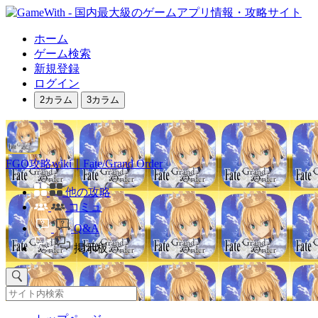
ホーム
ゲーム検索
新規登録
ログイン
2カラム
3カラム
FGO攻略wiki｜Fate/Grand Order
他の攻略
コミュ
Q&A
掲示板