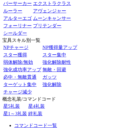
バーサーカー
エクストラクラス
ルーラー
アヴェンジャー
アルターエゴ
ムーンキャンサー
フォーリナー
プリテンダー
シールダー
宝具スキル別一覧
NPチャージ
NP獲得量アップ
スター獲得
スター集中
弱体解除/無効
強化解除耐性
強化成功率アップ
無敵・回避
必中・無敵貫通
ガッツ
ターゲット集中
強化解除
チャージ減少
概念礼装/コマンドコード
星5礼装
星4礼装
星1～3礼装
絆礼装
コマンドコード一覧