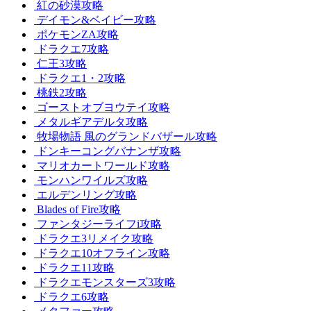
紅の砂漠攻略
デイモン&ベイビー攻略
ポケモンZA攻略
ドラクエ7攻略
仁王3攻略
ドラクエ1・2攻略
桃鉄2攻略
ゴーストオブヨウテイ攻略
メタルギアデルタ攻略
牧場物語 風のグランドバザール攻略
ドンキーコングバナンザ攻略
マリオカートワールド攻略
モンハンワイルズ攻略
エルデンリング攻略
Blades of Fire攻略
ファンタジーライフi攻略
ドラクエ3リメイク攻略
ドラクエ10オフライン攻略
ドラクエ11攻略
ドラクエモンスターズ3攻略
ドラクエ6攻略