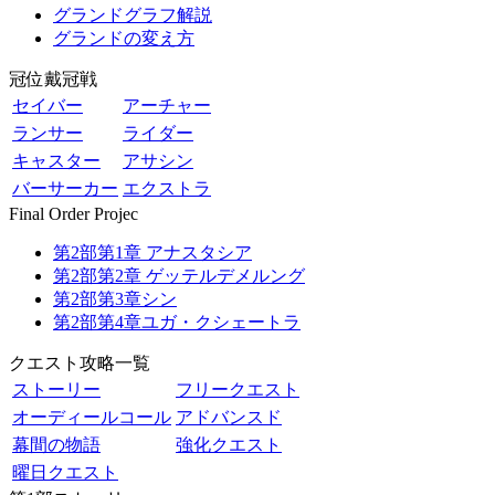
グランドグラフ解説
グランドの変え方
冠位戴冠戦
セイバー
アーチャー
ランサー
ライダー
キャスター
アサシン
バーサーカー
エクストラ
Final Order Projec
第2部第1章 アナスタシア
第2部第2章 ゲッテルデメルング
第2部第3章シン
第2部第4章ユガ・クシェートラ
クエスト攻略一覧
ストーリー
フリークエスト
オーディールコール
アドバンスド
幕間の物語
強化クエスト
曜日クエスト