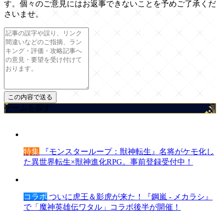
す。個々のご意見にはお返事できないことを予めご了承くだ
さいませ。
ゲームを探す
特集
『モンスターループ：獣神転生』名将がケモ化し
た異世界転生×獣神進化RPG。事前登録受付中！
コラボ
ついに虎王＆影虎が来た！『鋼嵐 - メカラシ』
で「魔神英雄伝ワタル」コラボ後半が開催！