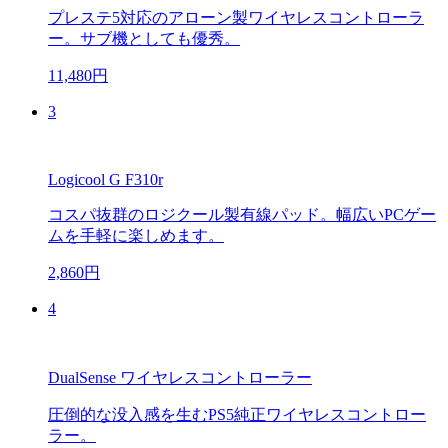
プレステ5対応のアローン製ワイヤレスコントローラ
ー。サブ機としても優秀。
11,480円
3
Logicool G F310r
コスパ抜群のロジクール製有線パッド。幅広いPCゲー
ムを手軽に楽しめます。
2,860円
4
DualSense ワイヤレスコントローラー
圧倒的な没入感を生むPS5純正ワイヤレスコントロー
ラー。