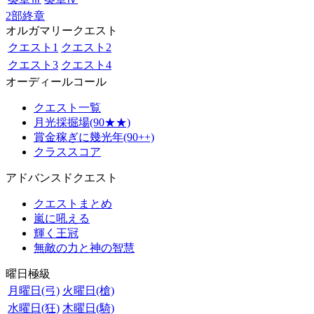
2部終章
オルガマリークエスト
クエスト1
クエスト2
クエスト3
クエスト4
オーディールコール
クエスト一覧
月光採掘場(90★★)
賞金稼ぎに幾光年(90++)
クラススコア
アドバンスドクエスト
クエストまとめ
嵐に吼える
輝く王冠
無敵の力と神の智慧
曜日極級
月曜日(弓)
火曜日(槍)
水曜日(狂)
木曜日(騎)