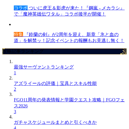
コラボ
ついに虎王＆影虎が来た！『鋼嵐 - メカラシ』
で「魔神英雄伝ワタル」コラボ後半が開催！
特集
『鈴蘭の剣』が2周年を迎え、新章「氷と血の
道」を解禁ッ！記念イベントの報酬もお見逃し無く！
攻略記事ランキング
最強サーヴァントランキング
1
アズライールの評価｜宝具とスキル性能
2
FGO11周年の発表情報と学園クエスト攻略｜FGOフェ
ス2026
3
ガチャスケジュールまとめと引くべきか
4