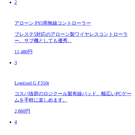
2
アローン PS5用無線コントローラー
プレステ5対応のアローン製ワイヤレスコントローラ
ー。サブ機としても優秀。
11,480円
3
Logicool G F310r
コスパ抜群のロジクール製有線パッド。幅広いPCゲー
ムを手軽に楽しめます。
2,860円
4