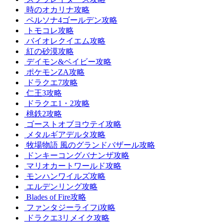
時のオカリナ攻略
ペルソナ4ゴールデン攻略
トモコレ攻略
バイオレクイエム攻略
紅の砂漠攻略
デイモン&ベイビー攻略
ポケモンZA攻略
ドラクエ7攻略
仁王3攻略
ドラクエ1・2攻略
桃鉄2攻略
ゴーストオブヨウテイ攻略
メタルギアデルタ攻略
牧場物語 風のグランドバザール攻略
ドンキーコングバナンザ攻略
マリオカートワールド攻略
モンハンワイルズ攻略
エルデンリング攻略
Blades of Fire攻略
ファンタジーライフi攻略
ドラクエ3リメイク攻略