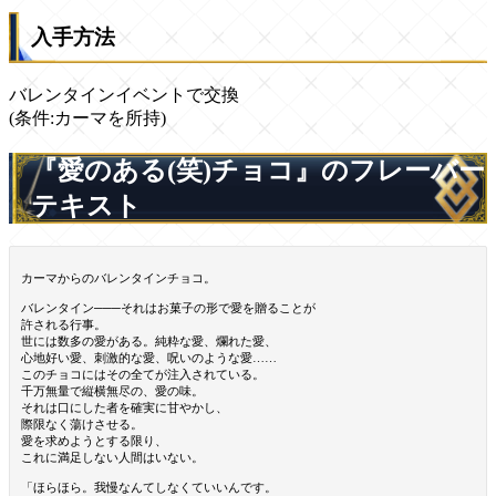
入手方法
バレンタインイベントで交換
(条件:カーマを所持)
『愛のある(笑)チョコ』のフレーバー
テキスト
カーマからのバレンタインチョコ。
バレンタイン───それはお菓子の形で愛を贈ることが
許される行事。
世には数多の愛がある。純粋な愛、爛れた愛、
心地好い愛、刺激的な愛、呪いのような愛……
このチョコにはその全てが注入されている。
千万無量で縦横無尽の、愛の味。
それは口にした者を確実に甘やかし、
際限なく蕩けさせる。
愛を求めようとする限り、
これに満足しない人間はいない。
「ほらほら。我慢なんてしなくていいんです。