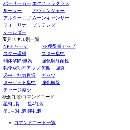
バーサーカー
エクストラクラス
ルーラー
アヴェンジャー
アルターエゴ
ムーンキャンサー
フォーリナー
プリテンダー
シールダー
宝具スキル別一覧
NPチャージ
NP獲得量アップ
スター獲得
スター集中
弱体解除/無効
強化解除耐性
強化成功率アップ
無敵・回避
必中・無敵貫通
ガッツ
ターゲット集中
強化解除
チャージ減少
概念礼装/コマンドコード
星5礼装
星4礼装
星1～3礼装
絆礼装
コマンドコード一覧