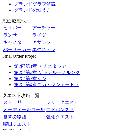
グランドグラフ解説
グランドの変え方
冠位戴冠戦
セイバー
アーチャー
ランサー
ライダー
キャスター
アサシン
バーサーカー
エクストラ
Final Order Projec
第2部第1章 アナスタシア
第2部第2章 ゲッテルデメルング
第2部第3章シン
第2部第4章ユガ・クシェートラ
クエスト攻略一覧
ストーリー
フリークエスト
オーディールコール
アドバンスド
幕間の物語
強化クエスト
曜日クエスト