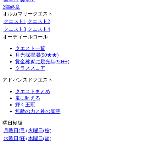
2部終章
オルガマリークエスト
クエスト1
クエスト2
クエスト3
クエスト4
オーディールコール
クエスト一覧
月光採掘場(90★★)
賞金稼ぎに幾光年(90++)
クラススコア
アドバンスドクエスト
クエストまとめ
嵐に吼える
輝く王冠
無敵の力と神の智慧
曜日極級
月曜日(弓)
火曜日(槍)
水曜日(狂)
木曜日(騎)