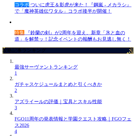
コラボ
ついに虎王＆影虎が来た！『鋼嵐 - メカラシ』
で「魔神英雄伝ワタル」コラボ後半が開催！
特集
『鈴蘭の剣』が2周年を迎え、新章「氷と血の
道」を解禁ッ！記念イベントの報酬もお見逃し無く！
攻略記事ランキング
最強サーヴァントランキング
1
ガチャスケジュールまとめと引くべきか
2
アズライールの評価｜宝具とスキル性能
3
FGO11周年の発表情報と学園クエスト攻略｜FGOフェ
ス2026
4