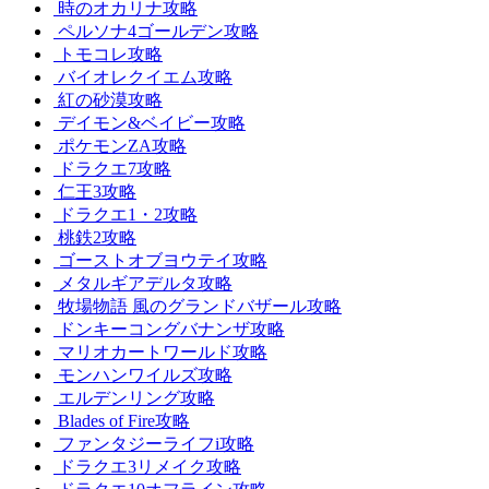
時のオカリナ攻略
ペルソナ4ゴールデン攻略
トモコレ攻略
バイオレクイエム攻略
紅の砂漠攻略
デイモン&ベイビー攻略
ポケモンZA攻略
ドラクエ7攻略
仁王3攻略
ドラクエ1・2攻略
桃鉄2攻略
ゴーストオブヨウテイ攻略
メタルギアデルタ攻略
牧場物語 風のグランドバザール攻略
ドンキーコングバナンザ攻略
マリオカートワールド攻略
モンハンワイルズ攻略
エルデンリング攻略
Blades of Fire攻略
ファンタジーライフi攻略
ドラクエ3リメイク攻略