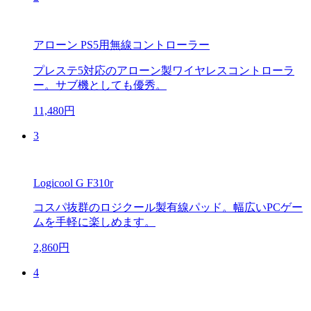
アローン PS5用無線コントローラー
プレステ5対応のアローン製ワイヤレスコントローラ
ー。サブ機としても優秀。
11,480円
3
Logicool G F310r
コスパ抜群のロジクール製有線パッド。幅広いPCゲー
ムを手軽に楽しめます。
2,860円
4