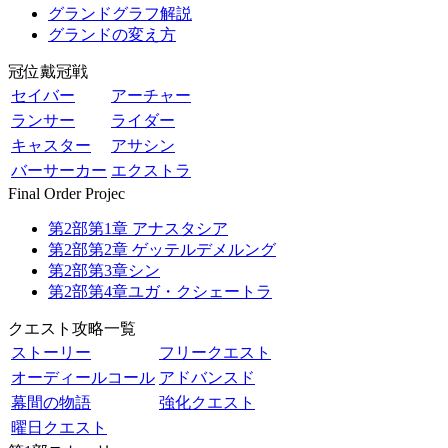
グランドグラフ解説
グランドの変え方
冠位戴冠戦
セイバー
アーチャー
ランサー
ライダー
キャスター
アサシン
バーサーカー
エクストラ
Final Order Projec
第2部第1章 アナスタシア
第2部第2章 ゲッテルデメルング
第2部第3章シン
第2部第4章ユガ・クシェートラ
クエスト攻略一覧
ストーリー
フリークエスト
オーディールコール
アドバンスド
幕間の物語
強化クエスト
曜日クエスト