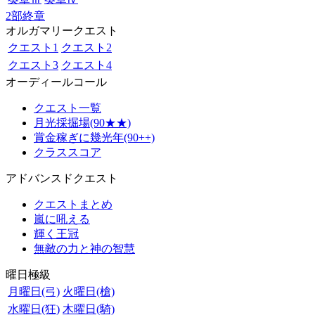
2部終章
オルガマリークエスト
クエスト1
クエスト2
クエスト3
クエスト4
オーディールコール
クエスト一覧
月光採掘場(90★★)
賞金稼ぎに幾光年(90++)
クラススコア
アドバンスドクエスト
クエストまとめ
嵐に吼える
輝く王冠
無敵の力と神の智慧
曜日極級
月曜日(弓)
火曜日(槍)
水曜日(狂)
木曜日(騎)