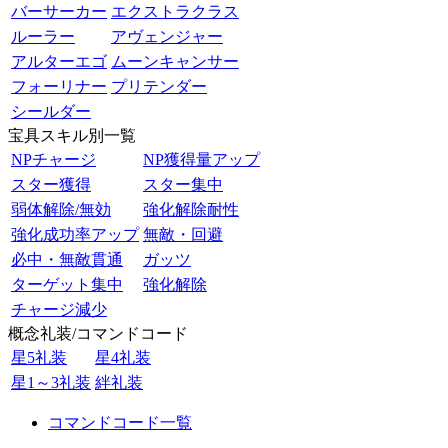
バーサーカー
エクストラクラス
ルーラー
アヴェンジャー
アルターエゴ
ムーンキャンサー
フォーリナー
プリテンダー
シールダー
宝具スキル別一覧
NPチャージ
NP獲得量アップ
スター獲得
スター集中
弱体解除/無効
強化解除耐性
強化成功率アップ
無敵・回避
必中・無敵貫通
ガッツ
ターゲット集中
強化解除
チャージ減少
概念礼装/コマンドコード
星5礼装
星4礼装
星1～3礼装
絆礼装
コマンドコード一覧