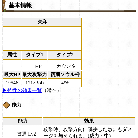
基本情報
矢印
属性
タイプ1
タイプ2
カウンター
HP
最大HP
最大攻撃力
初期ソウル枠
19546
171×3(4)
4枠
▶特性の効果一覧
（潜在）
能力
能力
効果
攻撃時、攻撃方向に隣接した敵にもダメ
貫通 Lv2
ージを与えられる。(威力：中)