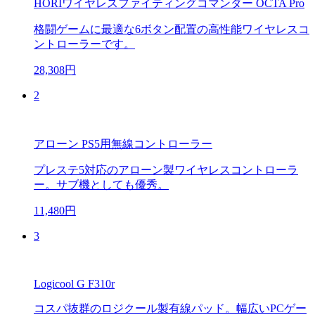
HORIワイヤレスファイティングコマンダー OCTA Pro
格闘ゲームに最適な6ボタン配置の高性能ワイヤレスコ
ントローラーです。
28,308円
2
アローン PS5用無線コントローラー
プレステ5対応のアローン製ワイヤレスコントローラ
ー。サブ機としても優秀。
11,480円
3
Logicool G F310r
コスパ抜群のロジクール製有線パッド。幅広いPCゲー