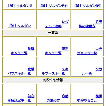
【滅】ソルダンU
【滅】ソルダン[強]
【滅】ソルダン[烈]
レヴ
月天
【神】ソルダン
ォルト攻略
将の猛稽古
一覧系
覚醒
限定
コラ
キャラ一覧
キャラ一覧
ボキャラ一覧
攻撃
スキ
ソウ
バフスキル一覧
ルブースト一覧
ル一覧
お役立ち情報
初心
序盤
復帰
者解説記事一覧
の進め方
勢がやること