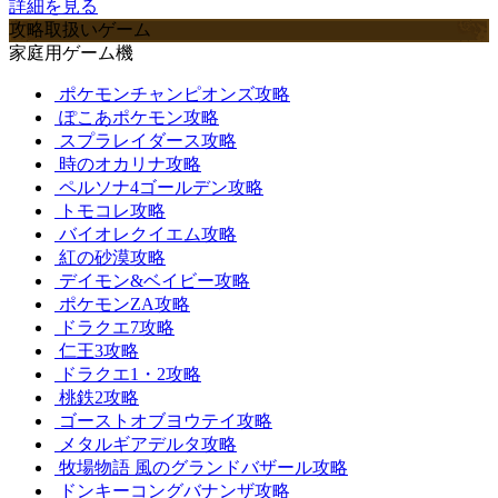
詳細を見る
攻略取扱いゲーム
家庭用ゲーム機
ポケモンチャンピオンズ攻略
ぽこあポケモン攻略
スプラレイダース攻略
時のオカリナ攻略
ペルソナ4ゴールデン攻略
トモコレ攻略
バイオレクイエム攻略
紅の砂漠攻略
デイモン&ベイビー攻略
ポケモンZA攻略
ドラクエ7攻略
仁王3攻略
ドラクエ1・2攻略
桃鉄2攻略
ゴーストオブヨウテイ攻略
メタルギアデルタ攻略
牧場物語 風のグランドバザール攻略
ドンキーコングバナンザ攻略