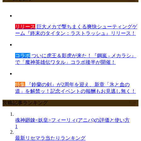
リリース
巨大メカで撃ちまくる爽快シューティングゲ
ーム『終末のタイタン：ラストラッシュ』リリース！
コラボ
ついに虎王＆影虎が来た！『鋼嵐 - メカラシ』
で「魔神英雄伝ワタル」コラボ後半が開催！
特集
『鈴蘭の剣』が2周年を迎え、新章「氷と血の
道」を解禁ッ！記念イベントの報酬もお見逃し無く！
攻略記事ランキング
魂神廻錬<妖皇>フィーリィ(アニバ)の評価と使い方
1
最新リセマラ当たりランキング