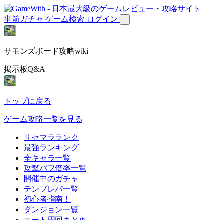
事前ガチャ
ゲーム検索
ログイン
サモンズボード攻略wiki
掲示板Q&A
トップに戻る
ゲーム攻略一覧を見る
リセマラランク
最強ランキング
全キャラ一覧
攻撃バフ倍率一覧
開催中のガチャ
テンプレパ一覧
初心者指南！
ダンジョン一覧
オート周回まとめ