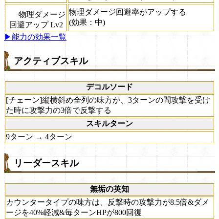
物理ダメージ回避率がアップする
物理ダメージ
(効果：中)
回避アップ Lv2
▶能力の効果一覧
アクティブスキル
デコルソード
[チェーン]縦横斜め全列の味方が、3ターンの間攻撃を受け
た時に攻撃力の3倍で反撃する
スキルターン
9ターン → 4ターン
リーダースキル
無垢の英知
カウンタータイプの味方は、反撃時の攻撃力が8.5倍&ダメ
ージを40%軽減&毎ターンHPが800回復