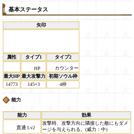
基本ステータス
矢印
属性
タイプ1
タイプ2
カウンター
HP
最大HP
最大攻撃力
初期ソウル枠
14773
145×3
4枠
能力
能力
効果
攻撃時、攻撃方向に隣接した敵にもダメ
貫通 Lv2
ージを与えられる。(威力：中)