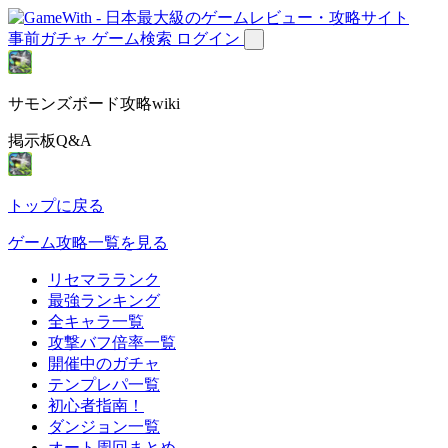
事前ガチャ
ゲーム検索
ログイン
サモンズボード攻略wiki
掲示板Q&A
トップに戻る
ゲーム攻略一覧を見る
リセマラランク
最強ランキング
全キャラ一覧
攻撃バフ倍率一覧
開催中のガチャ
テンプレパ一覧
初心者指南！
ダンジョン一覧
オート周回まとめ