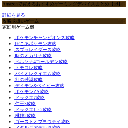
Amazonで買えるおすすめゲーミングデバイスまとめ【ad】
詳細を見る
攻略取扱いゲーム
家庭用ゲーム機
ポケモンチャンピオンズ攻略
ぽこあポケモン攻略
スプラレイダース攻略
時のオカリナ攻略
ペルソナ4ゴールデン攻略
トモコレ攻略
バイオレクイエム攻略
紅の砂漠攻略
デイモン&ベイビー攻略
ポケモンZA攻略
ドラクエ7攻略
仁王3攻略
ドラクエ1・2攻略
桃鉄2攻略
ゴーストオブヨウテイ攻略
メタルギアデルタ攻略