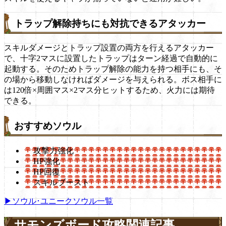
トラップ解除持ちにも対抗できるアタッカー
スキルダメージとトラップ設置の両方を行えるアタッカー
で、十字2マスに設置したトラップはターン経過で自動的に
起動する。そのためトラップ解除の能力を持つ相手にも、そ
の場から移動しなければダメージを与えられる。ボス相手に
は120倍×周囲マス×2マス分ヒットするため、火力には期待
できる。
おすすめソウル
攻撃力強化
HP強化
HP回復
スキルブースト
▶ソウル･ユニークソウル一覧
サモンズボード攻略関連記事