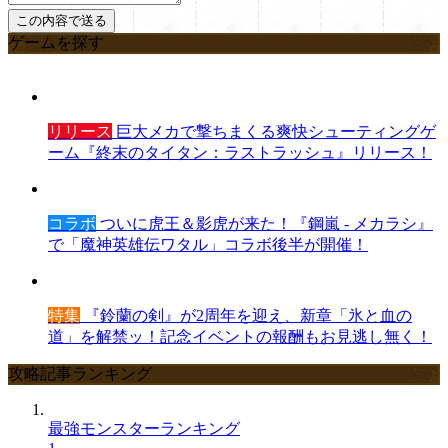
ゲームを探す
リリース
巨大メカで撃ちまくる爽快シューティングゲ
ーム『終末のタイタン：ラストラッシュ』リリース！
コラボ
ついに虎王＆影虎が来た！『鋼嵐 - メカラシ』
で「魔神英雄伝ワタル」コラボ後半が開催！
特集
『鈴蘭の剣』が2周年を迎え、新章「氷と血の
道」を解禁ッ！記念イベントの報酬もお見逃し無く！
攻略記事ランキング
最強モンスターランキング