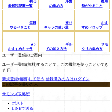
初心
序盤
復帰
者解説記事一覧
の進め方
勢がやること
毎日
被り
おす
やるべきこと
キャラの使い道
すめドロップ
★5
ギル
サモ
おすすめキャラ
ドの加入方法
クリの集め方
ユーザー登録のご案内
ユーザー登録(無料)することで、この機能を使うことができ
ます。
新規登録(無料)して使う
登録済みの方はログイン
この記事を書いた人
サモンズ攻略班
ポスト
LINEで送る