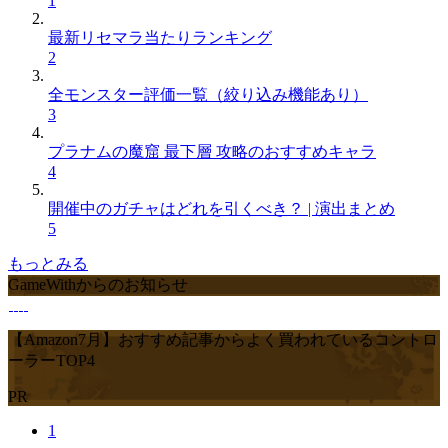
1
最新リセマラ当たりランキング
2
全モンスター評価一覧（絞り込み機能あり）
3
プラナムの魔窟 最下層 攻略のおすすめキャラ
4
開催中のガチャはどれを引くべき？ | 演出まとめ
5
もっとみる
GameWithからのお知らせ
【Amazon7月】おすすめ記事からよく買われているコントロ
ーラーTOP4
PR
1