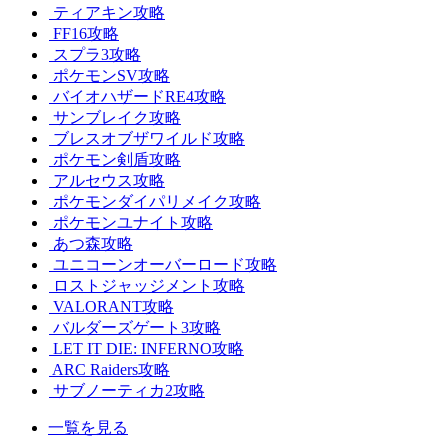
ティアキン攻略
FF16攻略
スプラ3攻略
ポケモンSV攻略
バイオハザードRE4攻略
サンブレイク攻略
ブレスオブザワイルド攻略
ポケモン剣盾攻略
アルセウス攻略
ポケモンダイパリメイク攻略
ポケモンユナイト攻略
あつ森攻略
ユニコーンオーバーロード攻略
ロストジャッジメント攻略
VALORANT攻略
バルダーズゲート3攻略
LET IT DIE: INFERNO攻略
ARC Raiders攻略
サブノーティカ2攻略
一覧を見る