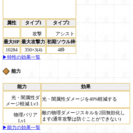
属性
タイプ1
タイプ2
攻撃
アシスト
最大HP
最大攻撃力
初期ソウル枠
10284
350×3(4)
4枠
▶特性の効果一覧
能力
能力
効果
光・闇属性ダ
光・闇属性ダメージを40%軽減する
メージ軽減 Lv3
敵の物理ダメージスキルを2回無効化し
物理バリア
ます(通常攻撃は防ぐことができない)
Lv1
▶能力の効果一覧