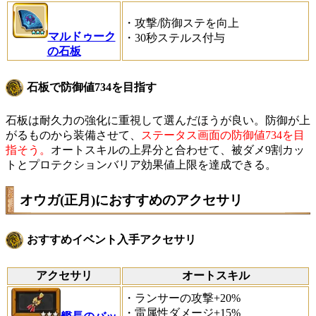
・攻撃/防御ステを向上
マルドゥーク
・30秒ステルス付与
の石板
石板で防御値734を目指す
石板は耐久力の強化に重視して選んだほうが良い。防御が上
がるものから装備させて、
ステータス画面の防御値734を目
指そう。
オートスキルの上昇分と合わせて、被ダメ9割カッ
トとプロテクションバリア効果値上限を達成できる。
オウガ(正月)におすすめのアクセサリ
おすすめイベント入手アクセサリ
アクセサリ
オートスキル
・ランサーの攻撃+20%
・雷属性ダメージ+15%