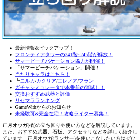
最新情報&ピックアップ！
フロンティアタワーの241階~245階が解放！
サマービーチバケーション協力が開催！
「サマービーチバケーション」開催！
当たりキャラはこちら！
┗
ニルカ
/
カクリア
/
エレノア
/
フラン
ガチャシミュレータで本番前の運試し！
交換おすすめ武器と評価
リセマラランキング
GameWithからのお知らせ
未経験可&完全在宅！攻略ライター募集！
正月オウガ(槍)の立ち回りや使い方などを解説しています。
また、おすすめ武器、石板、アクセサリなどを詳しく紹介し
ています！正月オウガ(ランサー)を使いこなしたい方はぜひ