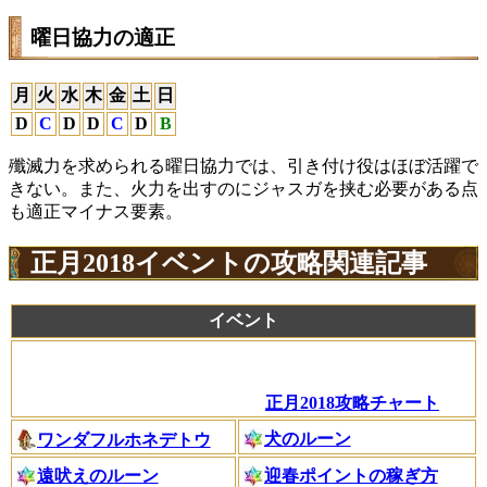
曜日協力の適正
月
火
水
木
金
土
日
D
C
D
D
C
D
B
殲滅力を求められる曜日協力では、引き付け役はほぼ活躍で
きない。また、火力を出すのにジャスガを挟む必要がある点
も適正マイナス要素。
正月2018イベントの攻略関連記事
イベント
正月2018攻略チャート
犬のルーン
ワンダフルホネデトウ
遠吠えのルーン
迎春ポイントの稼ぎ方