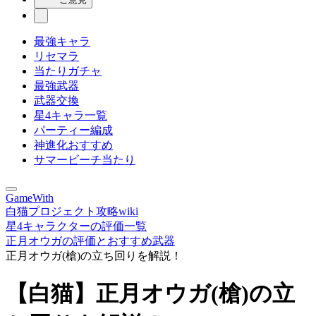
最強キャラ
リセマラ
当たりガチャ
最強武器
武器交換
星4キャラ一覧
パーティー編成
神進化おすすめ
サマービーチ当たり
GameWith
白猫プロジェクト攻略wiki
星4キャラクターの評価一覧
正月オウガの評価とおすすめ武器
正月オウガ(槍)の立ち回りを解説！
【白猫】正月オウガ(槍)の立