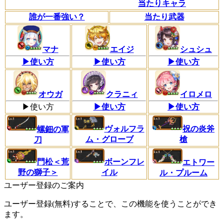
当たりキャラ
誰が一番強い？
当たり武器
マナ
シュシュ
エイジ
▶使い方
▶使い方
▶使い方
オウガ
クラニィ
イロメロ
▶使い方
▶使い方
▶使い方
ヴォルフラ
祝の炎斧
螺鈿の軍
ム・グローブ
槍
刀
ボーンフレ
門松＜荒
エトワー
イル
野の獅子＞
ル・プルーム
ユーザー登録のご案内
ユーザー登録(無料)することで、この機能を使うことができ
ます。