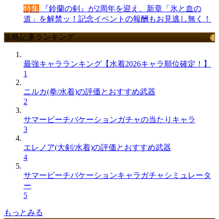
特集
『鈴蘭の剣』が2周年を迎え、新章「氷と血の
道」を解禁ッ！記念イベントの報酬もお見逃し無く！
攻略記事ランキング
最強キャラランキング【水着2026キャラ順位確定！】
1
ニルカ(拳/水着)の評価とおすすめ武器
2
サマービーチバケーションガチャの当たりキャラ
3
エレノア(大剣/水着)の評価とおすすめ武器
4
サマービーチバケーションキャラガチャシミュレータ
ー
5
もっとみる