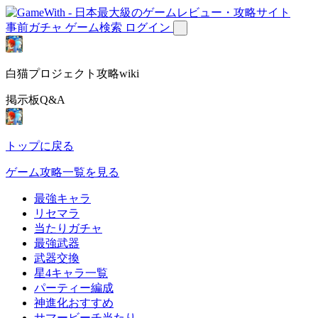
事前ガチャ
ゲーム検索
ログイン
白猫プロジェクト攻略wiki
掲示板Q&A
トップに戻る
ゲーム攻略一覧を見る
最強キャラ
リセマラ
当たりガチャ
最強武器
武器交換
星4キャラ一覧
パーティー編成
神進化おすすめ
サマービーチ当たり