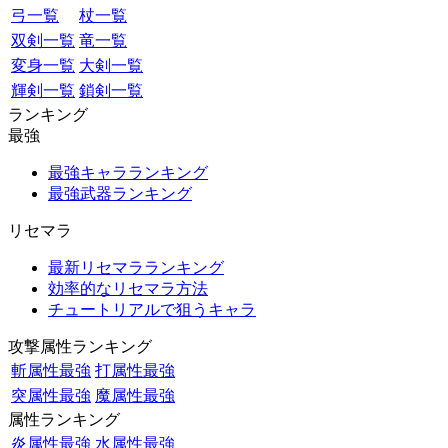
弓一覧
杖一覧
双剣一覧
竜一覧
変身一覧
大剣一覧
輝剣一覧
鎖剣一覧
ランキング
最強
最強キャラランキング
最強武器ランキング
リセマラ
最新リセマラランキング
効率的なリセマラ方法
チュートリアルで狙うキャラ
攻撃属性ランキング
斬属性最強
打属性最強
突属性最強
魔属性最強
属性ランキング
炎属性最強
水属性最強