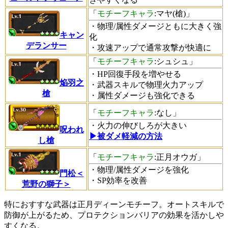
「
モチーフキャラ
:マヤ(槍)」
・物理/属性ダメージともに大きく強
キャン
化
デランサー
・攻速アップで通常攻撃が快適に
「
モチーフキャラ
:シュシュ」
・HP回復手段を増やせる
焔羽之
・武器スキルで物理火力アップ
槍
・属性ダメージも強化できる
「
モチーフキャラ
:なし」
・火力の伸びしろが大きい
呪われ
▶被ダメ軽減の方法
し槍
「
モチーフキャラ
:正月オウガ」
・物理/属性ダメージを強化
門松＜
・SP効率を改善
荒野の獅子＞
特におすすな武器は正月ディーンモチーフ。オートスキルで
防御が上がるため、プロテクションバリアの効果を活かしや
すくなる。