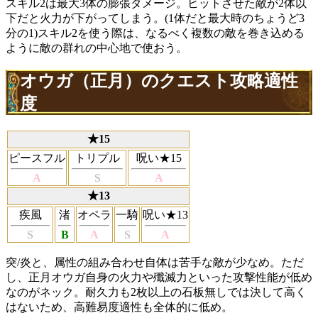
スキル2は最大3体の膨張ダメージ。ヒットさせた敵が2体以
下だと火力が下がってしまう。(1体だと最大時のちょうど3
分の1)スキル2を使う際は、なるべく複数の敵を巻き込める
ように敵の群れの中心地で使おう。
オウガ（正月）のクエスト攻略適性
度
★15
ピースフル
トリプル
呪い★15
A
S
A
★13
疾風
渚
オペラ
一騎
呪い★13
S
B
A
S
A
突/炎と、属性の組み合わせ自体は苦手な敵が少なめ。ただ
し、正月オウガ自身の火力や殲滅力といった攻撃性能が低め
なのがネック。耐久力も2枚以上の石板無しでは決して高く
はないため、高難易度適性も全体的に低め。