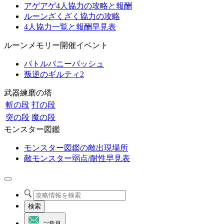
アゲアゲ4人協力の攻略と報酬
ルーンざくざく協力の攻略
4人協力一覧と報酬早見表
ルーンメモリー開催イベント
バトルバニーバッシュ
叛逆のギルティ2
武器練磨の塔
斬の段
打の段
突の段
魔の段
モンスター図鑑
モンスター図鑑の敵出現場所
敵モンスター弱点/耐性早見表
検索
ご意見