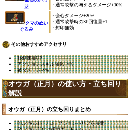
艦長のバッ
・通常攻撃の与えるダメージ+30%
ジ
・会心ダメージ+20%
・通常攻撃時のSP回復量+1
クマのぬい
・封印無効
ぐるみ
その他おすすめアクセサリ
移動速度UP
アクションスキル強化+○%
被ダメージ-○%
オウガ（正月）の使い方・立ち回り
解説
オウガ（正月）の立ち回りまとめ
①.スキル1でプロテクションバリアを展開
②.スキル前には極力ガードチャージ