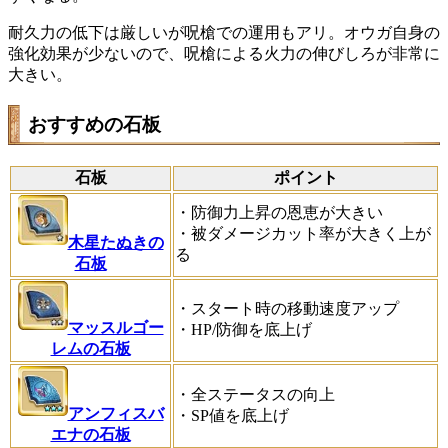
耐久力の低下は厳しいが呪槍での運用もアリ。オウガ自身の
強化効果が少ないので、呪槍による火力の伸びしろが非常に
大きい。
おすすめの石板
石板
ポイント
・防御力上昇の恩恵が大きい
・被ダメージカット率が大きく上が
木星たぬきの
る
石板
・スタート時の移動速度アップ
マッスルゴー
・HP/防御を底上げ
レムの石板
・全ステータスの向上
アンフィスバ
・SP値を底上げ
エナの石板