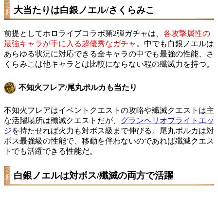
大当たりは白銀ノエル/さくらみこ
前提としてホロライブコラボ第2弾ガチャは、
各攻撃属性の
最強キャラが手に入る超優秀なガチャ
。中でも白銀ノエルは
あらゆる状況に対応できる全キャラの中でも最強の性能、さ
くらみこは他キャラとは比較にならない程の殲滅力を持つ。
不知火フレア/尾丸ポルカも当たり
不知火フレアはイベントクエストの攻略や殲滅クエストは主
な活躍場所は殲滅クエストだが、
グランヘリオブライトエッ
ジ
を持たせれば火力も対ボス級まで伸びる。尾丸ポルカは対
ボス最強級の性能で、移動を伴わないのであれば殲滅クエス
トでも活躍できる性能だ。
白銀ノエルは対ボス/殲滅の両方で活躍