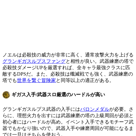
ノエルは必殺技の威力が非常に高く、通常攻撃火力を上げる
グランギガスルプスファング
と相性が良い。武器練磨の塔で
必殺技ダメージUPを厳選すれば、全キャラ最強クラスに匹
敵するDPSだ。また、必殺技は殲滅戦でも強く、武器練磨の
塔でも
世界を繋ぐ冒険家
と同等以上の適正がある。
ギガス入手/武器スロ厳選のハードルが高い
グランギガスルプス武器の入手には
バロンメダル
が必要。さ
らに、理想火力を出すには武器練磨の塔の上級周回が必須と
初心者にはハードルが高め。イベント入手できるモチーフ武
器でもかなり強いので、武器入手や練磨周回が可能になるま
では一旦はそちらを使おう。