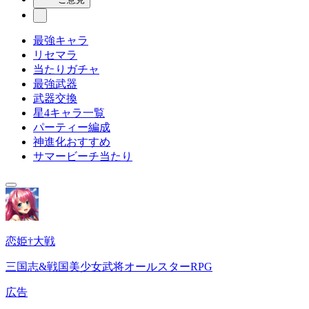
最強キャラ
リセマラ
当たりガチャ
最強武器
武器交換
星4キャラ一覧
パーティー編成
神進化おすすめ
サマービーチ当たり
恋姫†大戦
三国志&戦国美少女武将オールスターRPG
広告