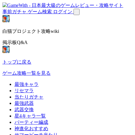
事前ガチャ
ゲーム検索
ログイン
白猫プロジェクト攻略wiki
掲示板Q&A
トップに戻る
ゲーム攻略一覧を見る
最強キャラ
リセマラ
当たりガチャ
最強武器
武器交換
星4キャラ一覧
パーティー編成
神進化おすすめ
サマービーチ当たり