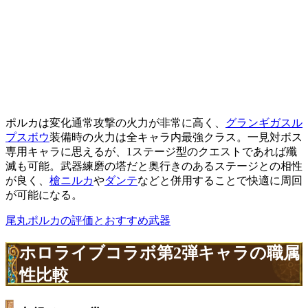
ポルカは変化通常攻撃の火力が非常に高く、
グランギガスル
プスボウ
装備時の火力は全キャラ内最強クラス。一見対ボス
専用キャラに思えるが、1ステージ型のクエストであれば殲
滅も可能。武器練磨の塔だと奥行きのあるステージとの相性
が良く、
槍ニルカ
や
ダンテ
などと併用することで快適に周回
が可能になる。
尾丸ポルカの評価とおすすめ武器
ホロライブコラボ第2弾キャラの職属
性比較