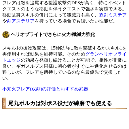
フレアは敵を追尾する援護攻撃のDPSが高く、特にイベント
クエストのような移動を伴うクエストで強さを実感できる。
移動乱舞スキルの併用によって殲滅力も高く、
双剣ミステア
や
剣アステリア
を持っている場合でも狙いたい性能だ。
ヘリオブライトでさらに火力/殲滅力強化
スキル1の援護攻撃は、15秒以内に敵を撃破するかスキル1を
再使用すれば効果を維持可能。そのため
グランヘリオブライ
トエッジ
の効果を発揮し続けることが可能で、相性が非常に
良い。ギガスルプス同様に初心者がすぐに神進化させるのは
難しいが、フレアを所持しているのなら最優先で交換した
い。
不知火フレア(双剣)の評価とおすすめ武器
尾丸ポルカは対ボス役だが練磨でも使える