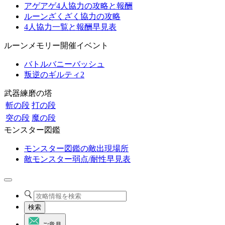
アゲアゲ4人協力の攻略と報酬
ルーンざくざく協力の攻略
4人協力一覧と報酬早見表
ルーンメモリー開催イベント
バトルバニーバッシュ
叛逆のギルティ2
武器練磨の塔
斬の段
打の段
突の段
魔の段
モンスター図鑑
モンスター図鑑の敵出現場所
敵モンスター弱点/耐性早見表
検索
ご意見