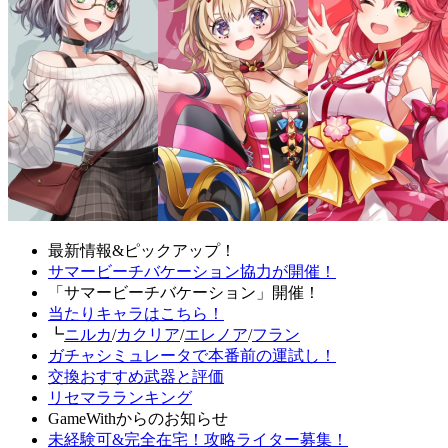
最新情報&ピックアップ！
サマービーチバケーション協力が開催！
「サマービーチバケーション」開催！
当たりキャラはこちら！
┗
ニルカ
/
カクリア
/
エレノア
/
フラン
ガチャシミュレータで本番前の運試し！
交換おすすめ武器と評価
リセマラランキング
GameWithからのお知らせ
未経験可&完全在宅！攻略ライター募集！