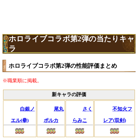
ホロライブコラボ第2弾の当たりキャ
ラ
ホロライブコラボ第2弾の性能評価まとめ
※職業順に掲載。
新キャラの評価
白銀ノ
尾丸
さく
不知火フ
エル(拳)
ポルカ
らみこ
レア(双剣)