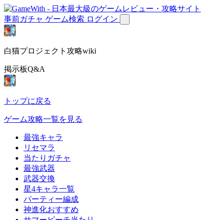
事前ガチャ
ゲーム検索
ログイン
白猫プロジェクト攻略wiki
掲示板Q&A
トップに戻る
ゲーム攻略一覧を見る
最強キャラ
リセマラ
当たりガチャ
最強武器
武器交換
星4キャラ一覧
パーティー編成
神進化おすすめ
サマービーチ当たり