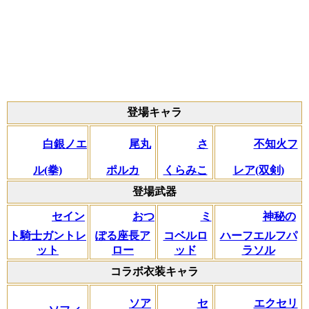
登場キャラ
白銀ノエ
尾丸
さ
不知火フ
ル(拳)
ポルカ
くらみこ
レア(双剣)
登場武器
セイン
おつ
ミ
神秘の
ト騎士ガントレ
ぽる座長ア
コベルロ
ハーフエルフパ
ット
ロー
ッド
ラソル
コラボ衣装キャラ
ソア
セ
エクセリ