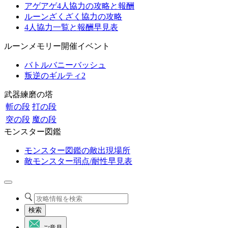
アゲアゲ4人協力の攻略と報酬
ルーンざくざく協力の攻略
4人協力一覧と報酬早見表
ルーンメモリー開催イベント
バトルバニーバッシュ
叛逆のギルティ2
武器練磨の塔
斬の段
打の段
突の段
魔の段
モンスター図鑑
モンスター図鑑の敵出現場所
敵モンスター弱点/耐性早見表
検索
ご意見