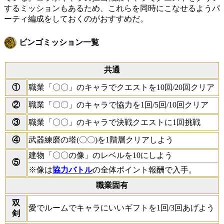
するミッションもあるため、これらを同時にこなせるようパ
ーティ編成をしておくのがおすすめだ。
ビンゴミッション一覧
共通
①
職業「〇〇」のキャラでクエストを10回/20回クリア
②
職業「〇〇」のキャラで協力を1回/5回/10回クリア
③
職業「〇〇」のキャラで決戦クエストに1回挑戦
④
武器練磨の塔(〇〇)を1階層クリアしよう
建物「〇〇の像」のレベルを10にしよう
⑤
※像は
協力バトル
の全体ポイント報酬で入手。
職業固有
双
愛でルームでキャラにいいギフトを1回/3回あげよう
剣