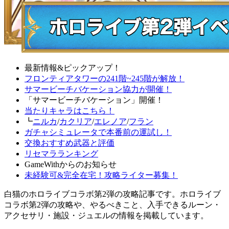
最新情報&ピックアップ！
フロンティアタワーの241階~245階が解放！
サマービーチバケーション協力が開催！
「サマービーチバケーション」開催！
当たりキャラはこちら！
┗
ニルカ
/
カクリア
/
エレノア
/
フラン
ガチャシミュレータで本番前の運試し！
交換おすすめ武器と評価
リセマラランキング
GameWithからのお知らせ
未経験可&完全在宅！攻略ライター募集！
白猫のホロライブコラボ第2弾の攻略記事です。ホロライブ
コラボ第2弾の攻略や、やるべきこと、入手できるルーン・
アクセサリ・施設・ジュエルの情報を掲載しています。