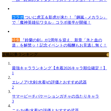
コラボ
ついに虎王＆影虎が来た！『鋼嵐 - メカラシ』
で「魔神英雄伝ワタル」コラボ後半が開催！
特集
『鈴蘭の剣』が2周年を迎え、新章「氷と血の
道」を解禁ッ！記念イベントの報酬もお見逃し無く！
攻略記事ランキング
最強キャラランキング【水着2026キャラ順位確定！】
1
エレノア(大剣/水着)の評価とおすすめ武器
2
サマービーチバケーションガチャの当たりキャラ
3
ニルカ(拳/水着)の評価とおすすめ武器