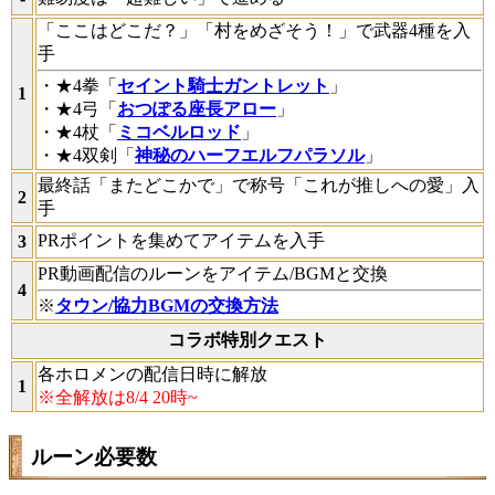
「ここはどこだ？」「村をめざそう！」で武器4種を入
手
・★4拳「
セイント騎士ガントレット
」
1
・★4弓「
おつぽる座長アロー
」
・★4杖「
ミコベルロッド
」
・★4双剣「
神秘のハーフエルフパラソル
」
最終話「またどこかで」で称号「これが推しへの愛」入
2
手
PRポイントを集めてアイテムを入手
3
PR動画配信のルーンをアイテム/BGMと交換
4
※
タウン/協力BGMの交換方法
コラボ特別クエスト
各ホロメンの配信日時に解放
1
※全解放は8/4 20時~
ルーン必要数