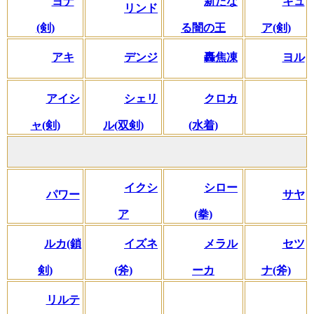
ヨナ
新たな
キュ
リンド
(剣)
る闇の王
ア(剣)
アキ
デンジ
轟焦凍
ヨル
アイシ
シェリ
クロカ
ャ(剣)
ル(双剣)
(水着)
イクシ
シロー
パワー
サヤ
ア
(拳)
ルカ(鎖
イズネ
メラル
セツ
剣)
(斧)
ーカ
ナ(斧)
リルテ