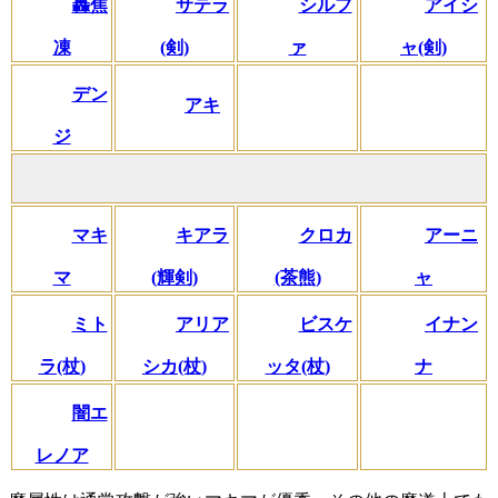
轟焦
サテラ
シルフ
アイシ
凍
(剣)
ァ
ャ(剣)
デン
アキ
ジ
マキ
キアラ
クロカ
アーニ
マ
(輝剣)
(茶熊)
ャ
ミト
アリア
ビスケ
イナン
ラ(杖)
シカ(杖)
ッタ(杖)
ナ
闇エ
レノア