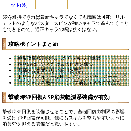
ット(斧)
SPを維持できれば最新キャラでなくても殲滅は可能。リル
テットのようなバスタースピンが強いキャラで進んでくこと
もできるので、適正キャラの幅は狭くはない。
攻略ポイントまとめ
通常攻撃+SPが溜まったらスキルで殲滅
残りSPはできるだけ最大付近を保つ
開幕後はまずバリア展開を意識
ドリームメイカーはHP低下でデンジャラスモードに
デンジャラスモード時にバフ消しがあるので注意
撃破時SP回復&SP消費軽減系装備が有効
撃破時SP回復を装備させることで、基礎回復力制限の影響
を受けずSP回復が可能。他にもスキルを撃ちやすいように
消費SPを抑える装備だと戦いやすい。