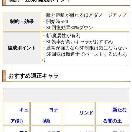
・敵と距離が離れるほどダメージアップ
制約・効果
・開始時SP0
・SP回復効果80%ダウン
・斬/魔属性が有利
・SP効率が高いキャラがおすすめ
編成ポイント
・通常が強力ならSP制限は気にならない
・SP回収は魔道士でバーストするのもあ
り
おすすめ適正キャラ
キュ
ヨナ
新たな
リンド
ア(剣)
(剣)
る闇の王