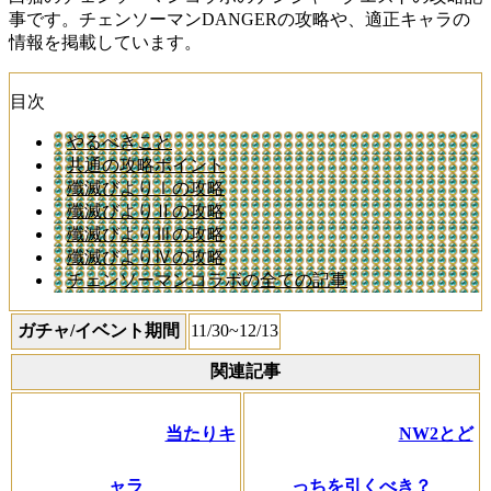
事です。チェンソーマンDANGERの攻略や、適正キャラの
情報を掲載しています。
目次
やるべきこと
共通の攻略ポイント
殲滅びよりⅠの攻略
殲滅びよりⅡの攻略
殲滅びよりⅢの攻略
殲滅びよりⅣの攻略
チェンソーマンコラボの全ての記事
ガチャ/イベント期間
11/30~12/13
関連記事
当たりキ
NW2とど
ャラ
っちを引くべき？