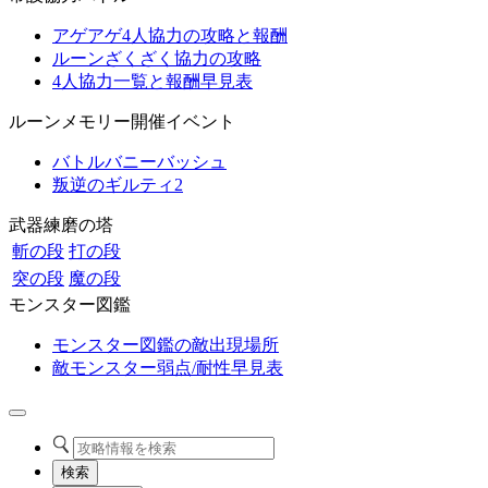
アゲアゲ4人協力の攻略と報酬
ルーンざくざく協力の攻略
4人協力一覧と報酬早見表
ルーンメモリー開催イベント
バトルバニーバッシュ
叛逆のギルティ2
武器練磨の塔
斬の段
打の段
突の段
魔の段
モンスター図鑑
モンスター図鑑の敵出現場所
敵モンスター弱点/耐性早見表
検索