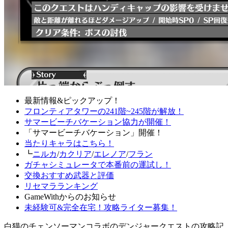
最新情報&ピックアップ！
フロンティアタワーの241階~245階が解放！
サマービーチバケーション協力が開催！
「サマービーチバケーション」開催！
当たりキャラはこちら！
┗
ニルカ
/
カクリア
/
エレノア
/
フラン
ガチャシミュレータで本番前の運試し！
交換おすすめ武器と評価
リセマラランキング
GameWithからのお知らせ
未経験可&完全在宅！攻略ライター募集！
白猫のチェンソーマンコラボのデンジャークエストの攻略記