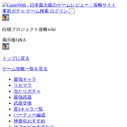
事前ガチャ
ゲーム検索
ログイン
白猫プロジェクト攻略wiki
掲示板Q&A
トップに戻る
ゲーム攻略一覧を見る
最強キャラ
リセマラ
当たりガチャ
最強武器
武器交換
星4キャラ一覧
パーティー編成
神進化おすすめ
サマービーチ当たり