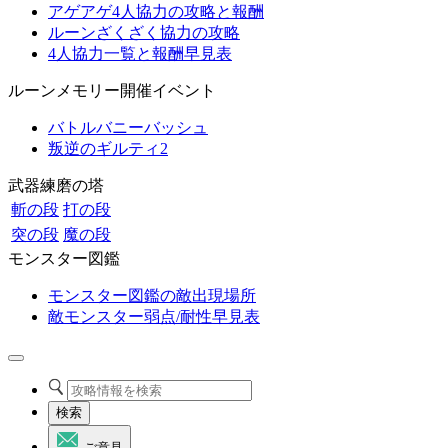
アゲアゲ4人協力の攻略と報酬
ルーンざくざく協力の攻略
4人協力一覧と報酬早見表
ルーンメモリー開催イベント
バトルバニーバッシュ
叛逆のギルティ2
武器練磨の塔
斬の段
打の段
突の段
魔の段
モンスター図鑑
モンスター図鑑の敵出現場所
敵モンスター弱点/耐性早見表
検索
ご意見