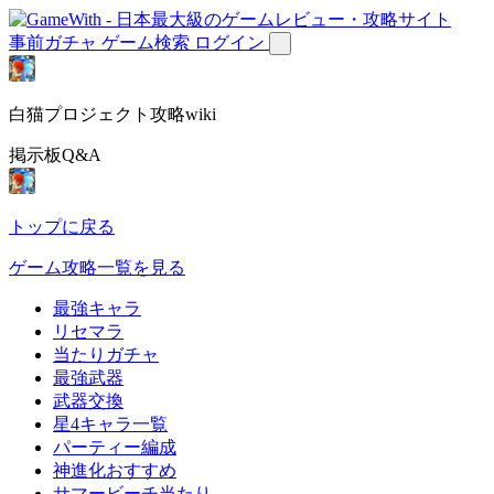
事前ガチャ
ゲーム検索
ログイン
白猫プロジェクト攻略wiki
掲示板Q&A
トップに戻る
ゲーム攻略一覧を見る
最強キャラ
リセマラ
当たりガチャ
最強武器
武器交換
星4キャラ一覧
パーティー編成
神進化おすすめ
サマービーチ当たり