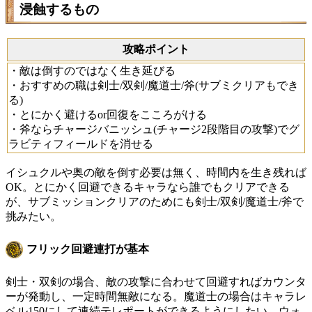
浸蝕するもの
攻略ポイント
・敵は倒すのではなく生き延びる
・おすすめの職は剣士/双剣/魔道士/斧(サブミクリアもでき
る)
・とにかく避けるor回復をこころがける
・斧ならチャージバニッシュ(チャージ2段階目の攻撃)でグ
ラビティフィールドを消せる
イシュクルや奥の敵を倒す必要は無く、時間内を生き残れば
OK。とにかく回避できるキャラなら誰でもクリアできる
が、サブミッションクリアのためにも剣士/双剣/魔道士/斧で
挑みたい。
フリック回避連打が基本
剣士・双剣の場合、敵の攻撃に合わせて回避すればカウンタ
ーが発動し、一定時間無敵になる。魔道士の場合はキャラレ
ベル150にして連続テレポートができるようにしたい。ウォ