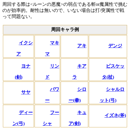
周回する際は<ルーンの悪魔>の弱点である斬or魔属性で挑む
のが効率的。耐性は無いので、いない場合は打/突属性で戦
って問題ない。
周回キャラ例
イクシ
マキ
アキ
デンジ
ア
マ
ヨナ
リン
キア
ビスケッ
(剣)
ド
ラ
タ(杖)
パワ
シロ
シャルロ
サヤ
ー
ー(拳)
ット(弓)
ディー
フー
キュ
イズネ(斧)
ン(弓)
シャ
ア(剣)