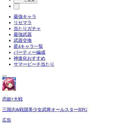
最強キャラ
リセマラ
当たりガチャ
最強武器
武器交換
星4キャラ一覧
パーティー編成
神進化おすすめ
サマービーチ当たり
恋姫†大戦
三国志&戦国美少女武将オールスターRPG
広告