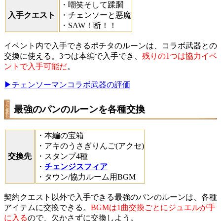
・嘲笑そして蹂躙
入手クエスト
・チェンソーと悪魔
・SAW！断！！
イベント内で入手できるポチタのルーンは、コラボ武器との
交換に使える。3つは本編で入手でき、
残りの1つは協力イベ
ントで入手可能だ
。
▶チェンソーマンコラボ武器の評価
最強のパンのルーンを各種交換
・本編の宝箱
・アキのうさぎりんご(アクセ)
交換先
・スタンプ4種
・
チェンジスフィア
・タウン/協力ルーム用BGM
契約クエスト以外で入手できる最強のパンのルーンは、各種
アイテムに交換できる。
BGMは1曲交換ごとにジュエルが手
に入る
ので、欠かさずに交換しよう。