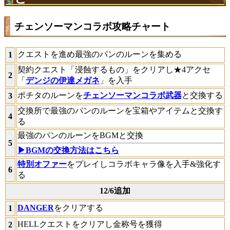
チェンソーマンコラボ攻略チャート
クエストを進め最強のパンのルーンを集める
1
契約クエスト「浸蝕するもの」をクリアし★4アクセ
2
「
デンジの伊達メガネ
」を入手
ポチタのルーンを
チェンソーマンコラボ武器
と交換する
3
交換所で最強のパンのルーンを宝箱やアイテムと交換す
4
る
最強のパンのルーンをBGMと交換
5
▶BGMの交換方法はこちら
特別オファー
をプレイしコラボキャラ像を入手&強化す
6
る
12/6追加
DANGER
をクリアする
1
HELLクエストをクリアし金称号を獲得
2