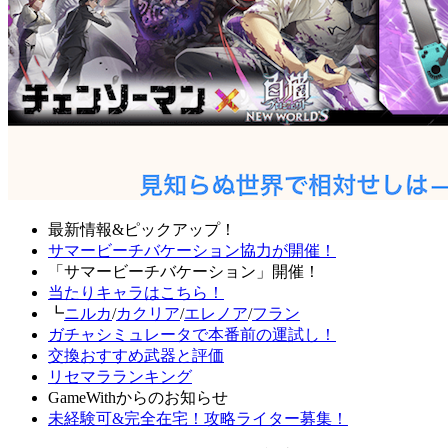
最新情報&ピックアップ！
サマービーチバケーション協力が開催！
「サマービーチバケーション」開催！
当たりキャラはこちら！
┗
ニルカ
/
カクリア
/
エレノア
/
フラン
ガチャシミュレータで本番前の運試し！
交換おすすめ武器と評価
リセマラランキング
GameWithからのお知らせ
未経験可&完全在宅！攻略ライター募集！