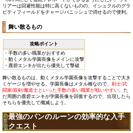
リアーは回避性能は特に高くないものの、イシュクルのグラ
ビティフィールドをチャージバニッシュで消せるので便利。
舞い散るもの
攻略ポイント
・手数の多い職業がおすすめ
・動くメタル学園長像をメインに攻撃
・鹿砦エンキが出たら優先して撃破
舞い散るものは、動くメタル学園長像を攻撃することで大き
くゲージを増やせる。学園長像はメタル種なので、
剣士/武
闘家/双剣/魔道士といった手数の多い職業が戦いやすい
。た
だ周囲の鹿砦エンキが学園長像を回復するので、出現したら
そちらを優先して殲滅しよう。
最強のパンのルーンの効率的な入手
クエスト