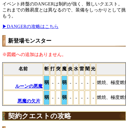
イベント終盤のDANGERは制約が強く、難しいクエスト。
これまでの難易度とは異なるので、装備をしっかりとして挑
もう。
▶DANGERの攻略はこちら
新登場モンスター
※図鑑への追加はありません。
名前
斬
打
突
魔
炎
水
雷
闇
光
弱
弱
燃焼、極度燃
-
-
-
-
-
-
-
ルーンの悪魔
弱
弱
燃焼、極度燃
-
-
-
-
-
-
-
悪魔の欠片
契約クエストの攻略