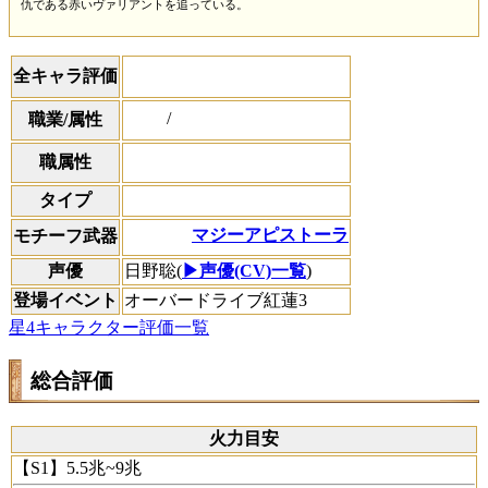
仇である赤いヴァリアントを追っている。
全キャラ評価
/
職業/属性
職属性
タイプ
マジーアピストーラ
モチーフ武器
声優
日野聡(
▶声優(CV)一覧
)
登場イベント
オーバードライブ紅蓮3
星4キャラクター評価一覧
総合評価
火力目安
【S1】5.5兆~9兆