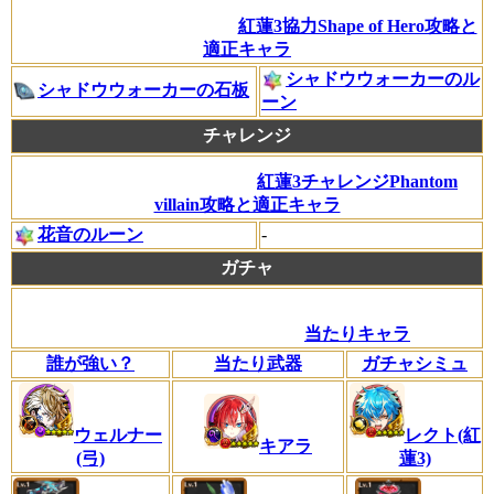
紅蓮3協力Shape of Hero攻略と
適正キャラ
シャドウウォーカーのル
シャドウウォーカーの石板
ーン
チャレンジ
紅蓮3チャレンジPhantom
villain攻略と適正キャラ
花音のルーン
-
ガチャ
当たりキャラ
誰が強い？
当たり武器
ガチャシミュ
ウェルナー
レクト(紅
キアラ
(弓)
蓮3)