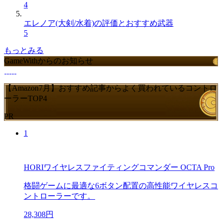
4
エレノア(大剣/水着)の評価とおすすめ武器
5
もっとみる
GameWithからのお知らせ
【Amazon7月】おすすめ記事からよく買われているコントロ
ーラーTOP4
PR
1
HORIワイヤレスファイティングコマンダー OCTA Pro
格闘ゲームに最適な6ボタン配置の高性能ワイヤレスコ
ントローラーです。
28,308円