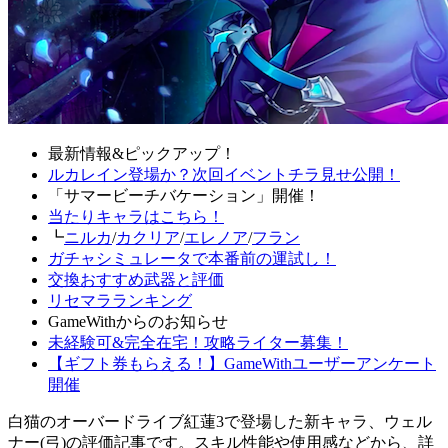
最新情報&ピックアップ！
ルカレイン登場か？次回イベントチラ見せ公開！
「サマービーチバケーション」開催！
当たりキャラはこちら！
┗
ニルカ
/
カクリア
/
エレノア
/
フラン
ガチャシミュレータで本番前の運試し！
交換おすすめ武器と評価
リセマラランキング
GameWithからのお知らせ
未経験可&完全在宅！攻略ライター募集！
【ギフト券もらえる！】GameWithユーザーアンケート
開催
白猫のオーバードライブ紅蓮3で登場した新キャラ、ウェル
ナー(弓)の評価記事です。スキル性能や使用感などから、詳