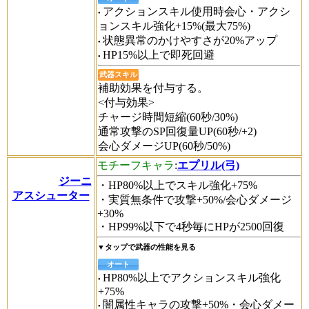
アクションスキル使用時会心・アクシ
ョンスキル強化+15%(最大75%)
状態異常のかけやすさが20%アップ
HP15%以上で即死回避
武器スキル
補助効果を付与する。
<付与効果>
チャージ時間短縮(60秒/30%)
通常攻撃のSP回復量UP(60秒/+2)
会心ダメージUP(60秒/50%)
モチーフキャラ
:
エプリル(弓)
ジーニ
・HP80%以上でスキル強化+75%
アスシューター
・実質無条件で攻撃+50%/会心ダメージ
+30%
・HP99%以下で4秒毎にHPが2500回復
▼タップで武器の性能を見る
オート
HP80%以上でアクションスキル強化
+75%
闇属性キャラの攻撃+50%・会心ダメー