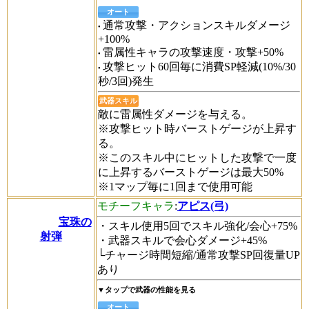
オート
通常攻撃・アクションスキルダメージ
+100%
雷属性キャラの攻撃速度・攻撃+50%
攻撃ヒット60回毎に消費SP軽減(10%/30
秒/3回)発生
武器スキル
敵に雷属性ダメージを与える。
※攻撃ヒット時バーストゲージが上昇す
る。
※このスキル中にヒットした攻撃で一度
に上昇するバーストゲージは最大50%
※1マップ毎に1回まで使用可能
モチーフキャラ
:
アピス(弓)
宝珠の
・スキル使用5回でスキル強化/会心+75%
射弾
・武器スキルで会心ダメージ+45%
└チャージ時間短縮/通常攻撃SP回復量UP
あり
▼タップで武器の性能を見る
オート