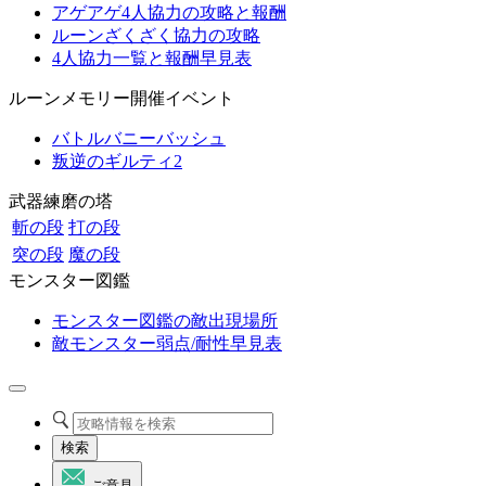
アゲアゲ4人協力の攻略と報酬
ルーンざくざく協力の攻略
4人協力一覧と報酬早見表
ルーンメモリー開催イベント
バトルバニーバッシュ
叛逆のギルティ2
武器練磨の塔
斬の段
打の段
突の段
魔の段
モンスター図鑑
モンスター図鑑の敵出現場所
敵モンスター弱点/耐性早見表
検索
ご意見