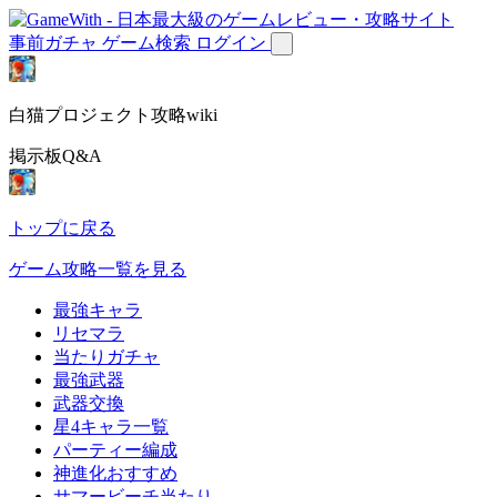
事前ガチャ
ゲーム検索
ログイン
白猫プロジェクト攻略wiki
掲示板Q&A
トップに戻る
ゲーム攻略一覧を見る
最強キャラ
リセマラ
当たりガチャ
最強武器
武器交換
星4キャラ一覧
パーティー編成
神進化おすすめ
サマービーチ当たり