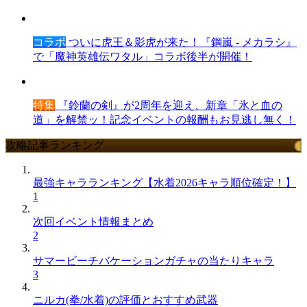
コラボ
ついに虎王＆影虎が来た！『鋼嵐 - メカラシ』
で「魔神英雄伝ワタル」コラボ後半が開催！
特集
『鈴蘭の剣』が2周年を迎え、新章「氷と血の
道」を解禁ッ！記念イベントの報酬もお見逃し無く！
攻略記事ランキング
最強キャラランキング【水着2026キャラ順位確定！】
1
次回イベント情報まとめ
2
サマービーチバケーションガチャの当たりキャラ
3
ニルカ(拳/水着)の評価とおすすめ武器