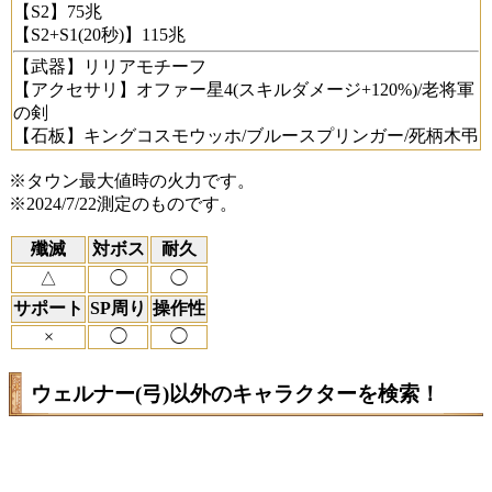
【S2】75兆
【S2+S1(20秒)】115兆
【武器】リリアモチーフ
【アクセサリ】オファー星4(スキルダメージ+120%)/老将軍
の剣
【石板】キングコスモウッホ/ブルースプリンガー/死柄木弔
※タウン最大値時の火力です。
※2024/7/22測定のものです。
殲滅
対ボス
耐久
△
◯
◯
サポート
SP周り
操作性
×
◯
◯
ウェルナー(弓)以外のキャラクターを検索！