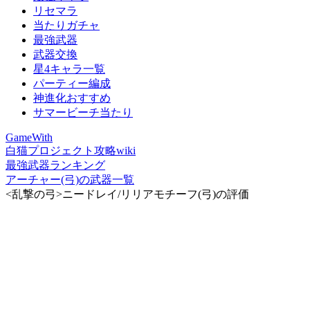
リセマラ
当たりガチャ
最強武器
武器交換
星4キャラ一覧
パーティー編成
神進化おすすめ
サマービーチ当たり
GameWith
白猫プロジェクト攻略wiki
最強武器ランキング
アーチャー(弓)の武器一覧
<乱撃の弓>ニードレイ/リリアモチーフ(弓)の評価