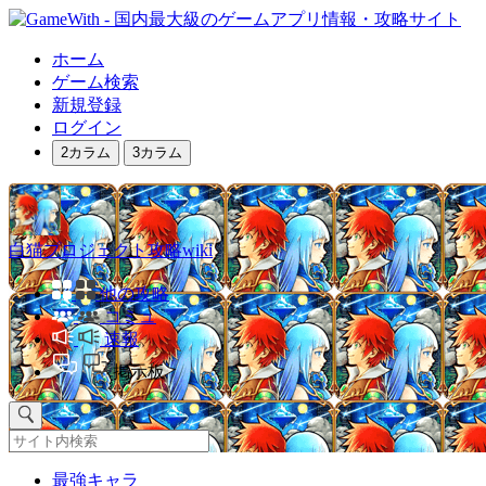
ホーム
ゲーム検索
新規登録
ログイン
2カラム
3カラム
白猫プロジェクト攻略wiki
他の攻略
コミュ
速報
掲示板
最強キャラ