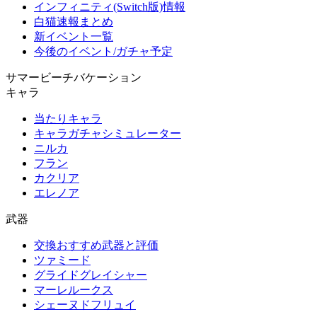
インフィニティ(Switch版)情報
白猫速報まとめ
新イベント一覧
今後のイベント/ガチャ予定
サマービーチバケーション
キャラ
当たりキャラ
キャラガチャシミュレーター
ニルカ
フラン
カクリア
エレノア
武器
交換おすすめ武器と評価
ツァミード
グライドグレイシャー
マーレルークス
シェーヌドフリュイ