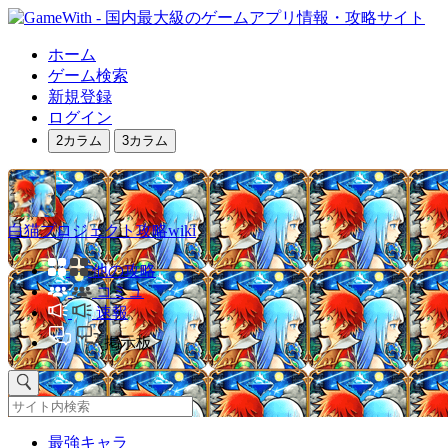
ホーム
ゲーム検索
新規登録
ログイン
2カラム
3カラム
白猫プロジェクト攻略wiki
他の攻略
コミュ
速報
掲示板
最強キャラ