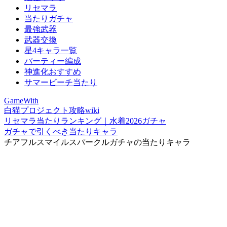
リセマラ
当たりガチャ
最強武器
武器交換
星4キャラ一覧
パーティー編成
神進化おすすめ
サマービーチ当たり
GameWith
白猫プロジェクト攻略wiki
リセマラ当たりランキング｜水着2026ガチャ
ガチャで引くべき当たりキャラ
チアフルスマイルスパークルガチャの当たりキャラ