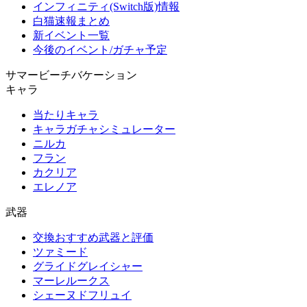
インフィニティ(Switch版)情報
白猫速報まとめ
新イベント一覧
今後のイベント/ガチャ予定
サマービーチバケーション
キャラ
当たりキャラ
キャラガチャシミュレーター
ニルカ
フラン
カクリア
エレノア
武器
交換おすすめ武器と評価
ツァミード
グライドグレイシャー
マーレルークス
シェーヌドフリュイ