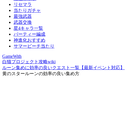
リセマラ
当たりガチャ
最強武器
武器交換
星4キャラ一覧
パーティー編成
神進化おすすめ
サマービーチ当たり
GameWith
白猫プロジェクト攻略wiki
ルーン集めに効率の良いクエスト一覧【最新イベント対応】
黄のスタールーンの効率の良い集め方