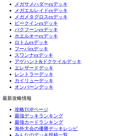
メガサメハダーexデッキ
メガエルレイドexデッキ
メガメタグロスexデッキ
ビークインexデッキ
バクフーンexデッキ
ホエルオーexデッキ
ロトムexデッキ
フーパexデッキ
スワンナexデッキ
アゲハント&ドクケイルデッキ
エレザードデッキ
レントラーデッキ
カイリューデッキ
オンバーンデッキ
最新攻略情報
攻略TOPページ
最強デッキランキング
最強カードランキング
海外大会の優勝デッキレシピ
みんなのデッキ投稿一覧