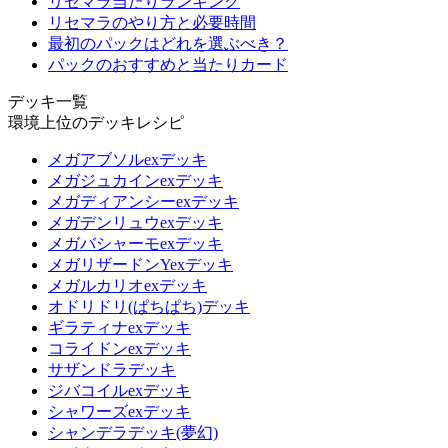
リセマラ当たりランキング
リセマラのやり方と必要時間
最初のパックはどれを選ぶべき？
パックのおすすめと当たりカード
デッキ一覧
環境上位のデッキレシピ
メガアブソルexデッキ
メガジュカインexデッキ
メガディアンシーexデッキ
メガデンリュウexデッキ
メガバシャーモexデッキ
メガリザードンYexデッキ
メガルカリオexデッキ
オドリドリ(ぱちぱち)デッキ
ギラティナexデッキ
コライドンexデッキ
サザンドラデッキ
ジバコイルexデッキ
シャワーズexデッキ
シャンデラデッキ(夢幻)