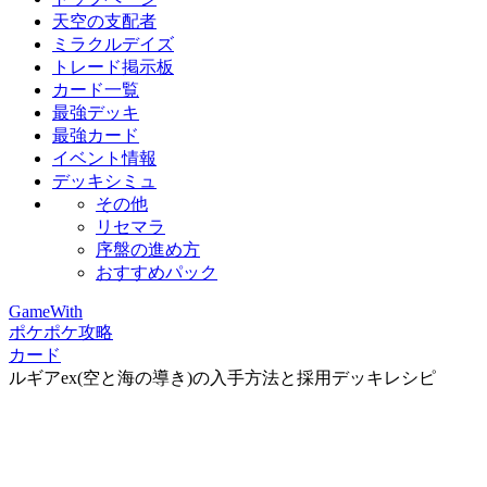
天空の支配者
ミラクルデイズ
トレード掲示板
カード一覧
最強デッキ
最強カード
イベント情報
デッキシミュ
その他
リセマラ
序盤の進め方
おすすめパック
GameWith
ポケポケ攻略
カード
ルギアex(空と海の導き)の入手方法と採用デッキレシピ