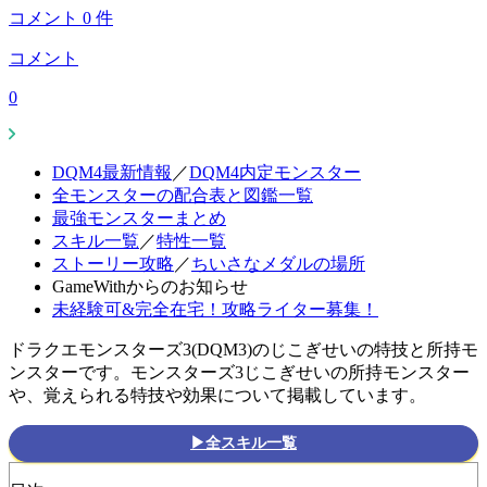
コメント
0
件
コメント
0
DQM4最新情報
／
DQM4内定モンスター
全モンスターの配合表と図鑑一覧
最強モンスターまとめ
スキル一覧
／
特性一覧
ストーリー攻略
／
ちいさなメダルの場所
GameWithからのお知らせ
未経験可&完全在宅！攻略ライター募集！
ドラクエモンスターズ3(DQM3)のじこぎせいの特技と所持モ
ンスターです。モンスターズ3じこぎせいの所持モンスター
や、覚えられる特技や効果について掲載しています。
▶全スキル一覧