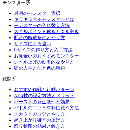
モンスター系
最初のモンスター選択
キラキラ光るモンスターとは
モンスターの入れ替え方法
スキルポイント稼ぎと引き継ぎ
配合の解放条件とやり方
サイズによる違い
Lサイズの作り方と入手方法
お見合いのおすすめモンスター
レベル上げの効率的なやり方
卵の入手方法と色の種類
戦闘系
おすすめ作戦と行動パターン
AI特技の設定方法とメリット
バーストの発生条件と効果
バトルのコツと有利に戦う方法
スカウトのコツとやり方
起き上がり確率の上げ方
怒り状態の効果と解き方