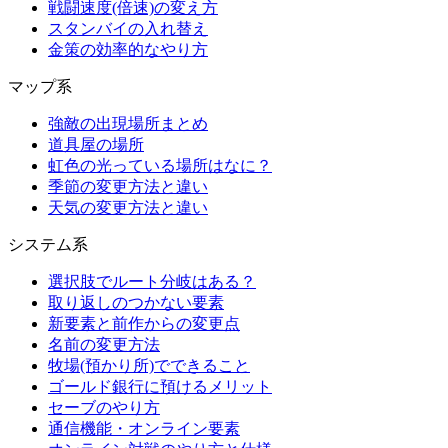
戦闘速度(倍速)の変え方
スタンバイの入れ替え
金策の効率的なやり方
マップ系
強敵の出現場所まとめ
道具屋の場所
虹色の光っている場所はなに？
季節の変更方法と違い
天気の変更方法と違い
システム系
選択肢でルート分岐はある？
取り返しのつかない要素
新要素と前作からの変更点
名前の変更方法
牧場(預かり所)でできること
ゴールド銀行に預けるメリット
セーブのやり方
通信機能・オンライン要素