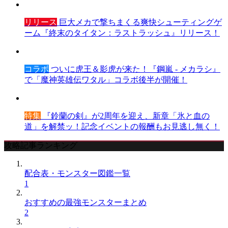
リリース
巨大メカで撃ちまくる爽快シューティングゲ
ーム『終末のタイタン：ラストラッシュ』リリース！
コラボ
ついに虎王＆影虎が来た！『鋼嵐 - メカラシ』
で「魔神英雄伝ワタル」コラボ後半が開催！
特集
『鈴蘭の剣』が2周年を迎え、新章「氷と血の
道」を解禁ッ！記念イベントの報酬もお見逃し無く！
攻略記事ランキング
配合表・モンスター図鑑一覧
1
おすすめの最強モンスターまとめ
2