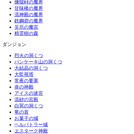
煉獄峠の魔界
甘味楼の魔界
流神殿の魔界
鉄鋼砦の魔界
災厄の魔宮
精霊樹の森
ダンジョン
烈火の洞くつ
パンケーキ山の洞くつ
大結晶の洞くつ
大監視塔
常夜の要塞
炎の神殿
アイスの迷宮
流砂の宮殿
白冥の洞くつ
竜の首
お菓子の城
ヘルバトラー城
エスターク神殿