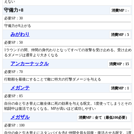
えない
守備力+8
消費MP：-
必要SP：30
守備力が8上がる
みがわり
消費MP：5
必要SP：50
1ラウンドの間、仲間の身代わりとなってすべての攻撃を受け止める。受け止め
るダメージは通常より大きくなる
アンカーナックル
消費MP：15
必要SP：70
行動順を最後にすることで敵に特大の打撃ダメージを与える
メガンテ
消費MP：1
必要SP：85
自分の命と引き替えに敵全体に死の効果を与える呪文。1度使ってしまうとその
戦闘中は復活できなくなる。MPが高いほど成功しやすい
メガザル
消費MP：全て（最低100必要）
必要SP：100
自分の命と引き替えにスタンバイを含む仲間全員を回復・復活させる呪文。1度