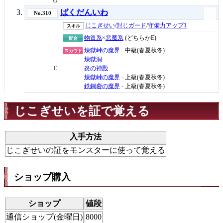
G
ばくだんいわ
No.310
じこぎせい
/
封じガード
/
守備力アップ1
スキル
物質系
×
悪魔系
(どちらかE)
配合
煉獄峠の魔界
- 中級(春夏秋冬)
スカウト
煉獄洞
E
炎の神殿
煉獄峠の魔界
- 上級(春夏秋冬)
鉄鋼砦の魔界
- 上級(春夏秋冬)
じこぎせいを証で覚える
入手方法
じこぎせいの証をモンスターに使って覚える
ショップ購入
ショップ
値段
通信ショップ(金曜日)
8000