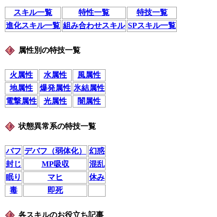
スキル一覧
特性一覧
特技一覧
進化スキル一覧
組み合わせスキル
SPスキル一覧
属性別の特技一覧
火属性
水属性
風属性
地属性
爆発属性
氷結属性
電撃属性
光属性
闇属性
状態異常系の特技一覧
バフ
デバフ（弱体化）
幻惑
封じ
MP吸収
混乱
眠り
マヒ
休み
毒
即死
各スキルのお役立ち記事