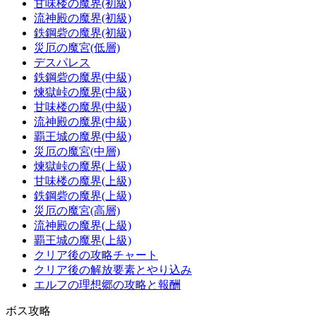
甘味楼の魔界(初級)
流神殿の魔界(初級)
鉄鋼砦の魔界(初級)
災厄の魔宮(低層)
デスパレス
鉄鋼砦の魔界(中級)
煉獄峠の魔界(中級)
甘味楼の魔界(中級)
流神殿の魔界(中級)
覇王城の魔界(中級)
災厄の魔宮(中層)
煉獄峠の魔界(上級)
甘味楼の魔界(上級)
鉄鋼砦の魔界(上級)
災厄の魔宮(高層)
流神殿の魔界(上級)
覇王城の魔界(上級)
クリア後の攻略チャート
クリア後の解放要素とやり込み
エルフの理想郷の攻略と報酬
ボス攻略