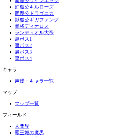
暴魔公ツインエッジ
幻魔公キルローズ
竜魔公ドラゴニカ
獣魔公ギガファング
暴将ディオロス
ランディオル大帝
裏ボス1
裏ボス2
裏ボス3
裏ボス4
キャラ
声優・キャラ一覧
マップ
マップ一覧
フィールド
人間界
覇王城の魔界