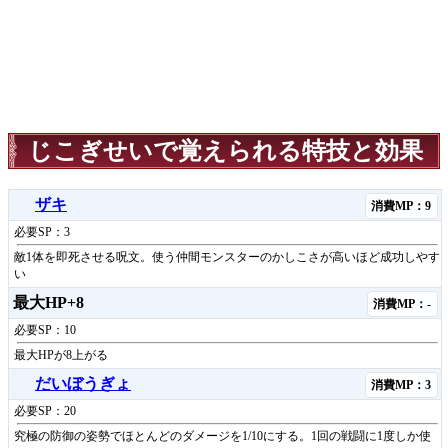
じこぎせいで覚えられる特技と効果
ザキ
消費MP：9
必要SP：3
敵1体を即死させる呪文。使う仲間モンスターのかしこさが高いほど成功しやす
い
最大HP+8
消費MP：-
必要SP：10
最大HPが8上がる
だいぼうぎょ
消費MP：3
必要SP：20
究極の防御の姿勢でほとんどのダメージを1/10にする。1回の戦闘に1度しか使