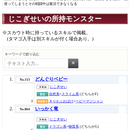
使ってしまうとその戦闘中は復活できなくなる
じこぎせいの所持モンスター
※スカウト時に持っているスキルで掲載。
(タマゴ入手は別スキルが付く場合あり。)
キーワードで絞り込む
×
どんぐりベビー
No.153
じこぎせい
スキル
自然系
×
スライム系
(どちらかF)
配合
F
きりかぶおばけ
×
ベビーマジシャン
特殊配合
いっかく竜
No.064
じこぎせい
スキル
ドラゴン系
×
物質系
(どちらかG)
配合