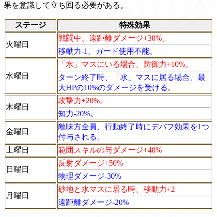
果を意識して立ち回る必要がある。
ステージ
特殊効果
戦闘中、遠距離ダメージ+30%。
火曜日
移動力-1、ガード使用不能。
「水」マスにいる場合、防御力+10%。
水曜日
ターン終了時、「水」マスに居る場合、最
大HPの10%のダメージを受ける。
攻撃力+20%。
木曜日
知力-20%。
敵味方全員、行動終了時にデバフ効果を1つ
金曜日
付与される。
土曜日
範囲スキルの与ダメージ+40%
反射ダメージ+50%
日曜日
物理ダメージ-30%
砂地と水マスに居る時、移動力+2
月曜日
遠距離ダメージ-20%