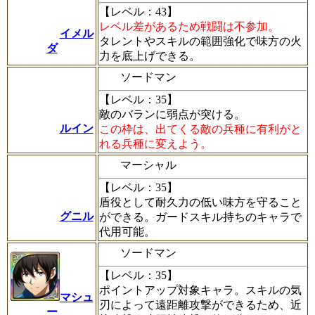
【レベル：43】
レベル差があるため戦闘は不参加。
イメル
タレントやスキルの範囲強化で味方の火
ダ
力を底上げできる。
ソードマン
【レベル：35】
敵のバランに弱点が突ける。
ルイン
この枠は、出てくる敵の兵種に有利がと
れる兵種に変えよう。
マーシャル
【レベル：35】
盾役として耐久力の低い味方を守ること
グニル
ができる。ガードスキル持ちのキャラで
代用可能。
ソードマン
【レベル：35】
ポイントアップ対象キャラ。スキルの気
マシュ
刃によって遠距離攻撃ができるため、近
ー