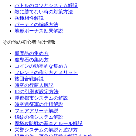
バトルのコツとシステム解説
敵に勝てない時の対策方法
兵種相性解説
パーティの編成方法
地形ボーナス効果解説
その他の初心者向け情報
聖魔晶の集め方
魔導石の集め方
コインの効率的な集め方
フレンドの作り方とメリット
旅団合戦解説
時空の行商人解説
IDの引継ぎ設定方法
浮遊都市システムの解説
時空遠征軍の仕様解説
フェアアリーナ解説
鋳紋の律システム解説
魔塔攻防戦の基本とルール解説
栄誉システムの解説と遊び方