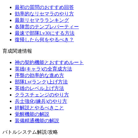
最初の質問のおすすめ回答
効率的なリセマラのやり方
最新リセマラランキング
各陣営のテンプレパーティー
最速で部隊Lv30にする方法
復帰したら何をやるべき？
育成関連情報
神の契約機能とおすすめルート
英雄(キャラ)の全育成方法
序盤の効率的な進め方
部隊Lv(ランク)上げ方法
英雄のレベル上げ方法
クラスチェンジのやり方
兵士強化(練兵)のやり方
絆解説とやるべきこと
覚醒機能の解説
装備精通機能の解説
バトルシステム解説/攻略