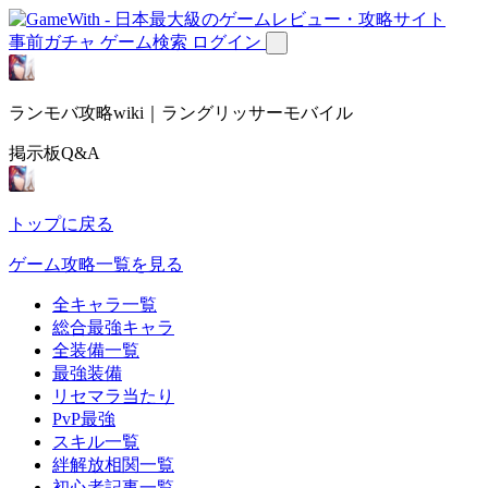
事前ガチャ
ゲーム検索
ログイン
ランモバ攻略wiki｜ラングリッサーモバイル
掲示板Q&A
トップに戻る
ゲーム攻略一覧を見る
全キャラ一覧
総合最強キャラ
全装備一覧
最強装備
リセマラ当たり
PvP最強
スキル一覧
絆解放相関一覧
初心者記事一覧