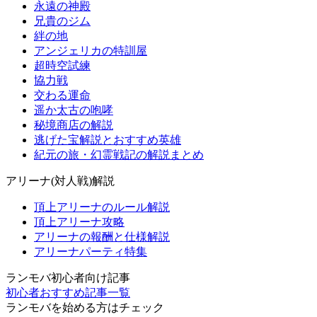
永遠の神殿
兄貴のジム
絆の地
アンジェリカの特訓屋
超時空試練
協力戦
交わる運命
遥か太古の咆哮
秘境商店の解説
逃げた宝解説とおすすめ英雄
紀元の旅・幻霊戦記の解説まとめ
アリーナ(対人戦)解説
頂上アリーナのルール解説
頂上アリーナ攻略
アリーナの報酬と仕様解説
アリーナパーティ特集
ランモバ初心者向け記事
初心者おすすめ記事一覧
ランモバを始める方はチェック