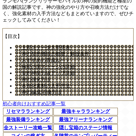
ランモバ(ラングリッサーモバイル)の神の契約機能と極星の
国の解説記事です。神の強化のやり方や召喚方法だけでな
く、強化素材の入手方法などもまとめていますので、ぜひチ
ェックしてみてください！
【目次】
上昇ステータス早見表
神の契約機能の概要と解放条件
おすすめの育成ルート
極星の国ステージの詳細
契約神能力値アップ詳細
神の強化方法
各強化素材の入手方法
神の編成/召喚方法
初心者向けおすすめ記事一覧
リセマラランキング
最強キャラランキング
最強装備ランキング
最強アリーナランキング
全ストーリー攻略一覧
隠し宝箱のステージ情報
コインの稼ぎ方
各陣営のテンプレパーティー