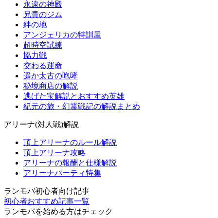
永遠の神殿
兄貴のジム
絆の地
アンジェリカの特訓屋
超時空試練
協力戦
交わる運命
遥か太古の咆哮
秘境商店の解説
逃げた宝解説とおすすめ英雄
紀元の旅・幻霊戦記の解説まとめ
アリーナ(対人戦)解説
頂上アリーナのルール解説
頂上アリーナ攻略
アリーナの報酬と仕様解説
アリーナパーティ特集
ランモバ初心者向け記事
初心者おすすめ記事一覧
ランモバを始める方はチェック