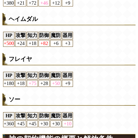
+380
+21
+72
+46
+12
+9
ヘイムダル
HP
攻撃
知力
防御
魔防
器用
+500
+24
+18
+82
+6
+3
フレイヤ
HP
攻撃
知力
防御
魔防
器用
+180
+18
+75
+28
+50
+9
ソー
HP
攻撃
知力
防御
魔防
器用
+360
+45
+45
+30
+30
+10