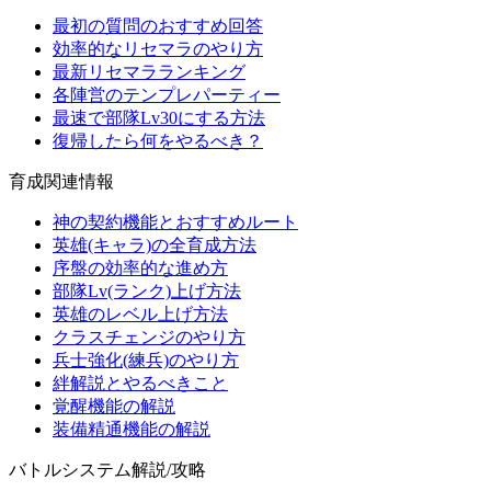
最初の質問のおすすめ回答
効率的なリセマラのやり方
最新リセマラランキング
各陣営のテンプレパーティー
最速で部隊Lv30にする方法
復帰したら何をやるべき？
育成関連情報
神の契約機能とおすすめルート
英雄(キャラ)の全育成方法
序盤の効率的な進め方
部隊Lv(ランク)上げ方法
英雄のレベル上げ方法
クラスチェンジのやり方
兵士強化(練兵)のやり方
絆解説とやるべきこと
覚醒機能の解説
装備精通機能の解説
バトルシステム解説/攻略