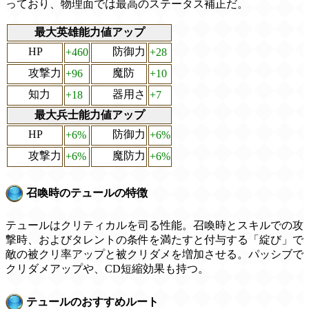
っており、物理面では最高のステータス補正だ。
最大英雄能力値アップ
HP
防御力
+460
+28
攻撃力
魔防
+96
+10
知力
器用さ
+18
+7
最大兵士能力値アップ
HP
防御力
+6%
+6%
攻撃力
魔防力
+6%
+6%
召喚時のテュールの特徴
テュールはクリティカルを司る性能。召喚時とスキルでの攻
撃時、およびタレントの条件を満たすと付与する「綻び」で
敵の被クリ率アップと被クリダメを増加させる。パッシブで
クリダメアップや、CD短縮効果も持つ。
テュールのおすすめルート