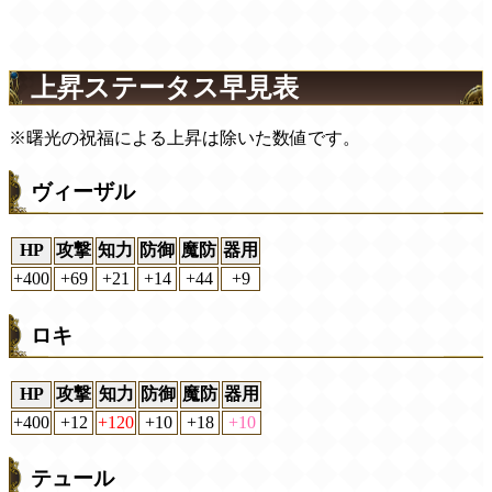
上昇ステータス早見表
※曙光の祝福による上昇は除いた数値です。
ヴィーザル
HP
攻撃
知力
防御
魔防
器用
+400
+69
+21
+14
+44
+9
ロキ
HP
攻撃
知力
防御
魔防
器用
+400
+12
+120
+10
+18
+10
テュール