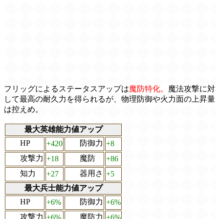
フリッグによるステータスアップは
魔防特化。
魔法攻撃に対
して最高の耐久力を得られるが、物理防御や火力面の上昇量
は控えめ。
最大英雄能力値アップ
HP
防御力
+420
+8
攻撃力
魔防
+18
+86
知力
器用さ
+27
+5
最大兵士能力値アップ
HP
防御力
+6%
+6%
攻撃力
魔防力
+6%
+6%