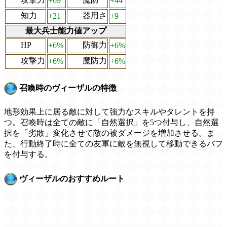
+69
+44
知力
器用さ
+21
+9
最大兵士能力値アップ
HP
防御力
+6%
+6%
攻撃力
魔防力
+6%
+6%
召喚時のヴィーザルの特徴
地形効果上に居る敵に対して強力なスキルやタレントを持
つ。召喚時は全ての敵に「自然選択」を5つ付与し、自然選
択を「劣敗」変化させて敵の被ダメージを増加させる。ま
た、行動終了時に全ての友軍に敵を無視して移動できるバフ
を付与する。
ヴィーザルのおすすめルート