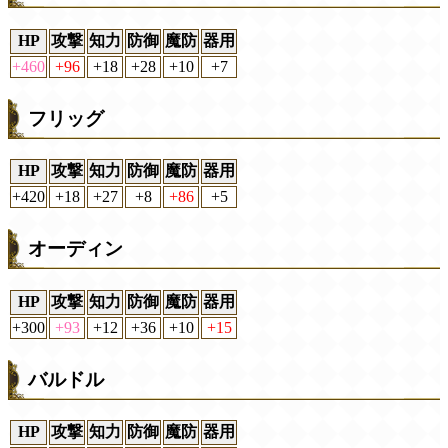
HP
攻撃
知力
防御
魔防
器用
+460
+96
+18
+28
+10
+7
フリッグ
HP
攻撃
知力
防御
魔防
器用
+420
+18
+27
+8
+86
+5
オーディン
HP
攻撃
知力
防御
魔防
器用
+300
+93
+12
+36
+10
+15
バルドル
HP
攻撃
知力
防御
魔防
器用