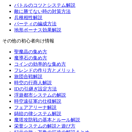
バトルのコツとシステム解説
敵に勝てない時の対策方法
兵種相性解説
パーティの編成方法
地形ボーナス効果解説
その他の初心者向け情報
聖魔晶の集め方
魔導石の集め方
コインの効率的な集め方
フレンドの作り方とメリット
旅団合戦解説
時空の行商人解説
IDの引継ぎ設定方法
浮遊都市システムの解説
時空遠征軍の仕様解説
フェアアリーナ解説
鋳紋の律システム解説
魔塔攻防戦の基本とルール解説
栄誉システムの解説と遊び方