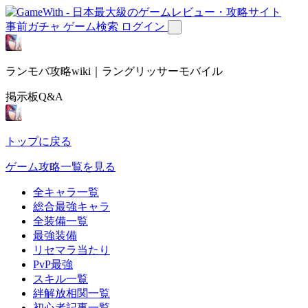
事前ガチャ
ゲーム検索
ログイン
ランモバ攻略wiki｜ラングリッサーモバイル
掲示板Q&A
トップに戻る
ゲーム攻略一覧を見る
全キャラ一覧
総合最強キャラ
全装備一覧
最強装備
リセマラ当たり
PvP最強
スキル一覧
絆解放相関一覧
初心者記事一覧