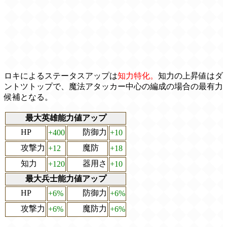
ロキによるステータスアップは
知力特化。
知力の上昇値はダ
ントツトップで、魔法アタッカー中心の編成の場合の最有力
候補となる。
最大英雄能力値アップ
HP
防御力
+400
+10
攻撃力
魔防
+12
+18
知力
器用さ
+120
+10
最大兵士能力値アップ
HP
防御力
+6%
+6%
攻撃力
魔防力
+6%
+6%