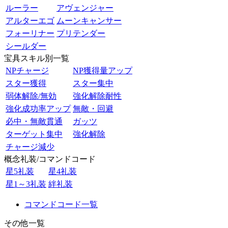
ルーラー
アヴェンジャー
アルターエゴ
ムーンキャンサー
フォーリナー
プリテンダー
シールダー
宝具スキル別一覧
NPチャージ
NP獲得量アップ
スター獲得
スター集中
弱体解除/無効
強化解除耐性
強化成功率アップ
無敵・回避
必中・無敵貫通
ガッツ
ターゲット集中
強化解除
チャージ減少
概念礼装/コマンドコード
星5礼装
星4礼装
星1～3礼装
絆礼装
コマンドコード一覧
その他一覧