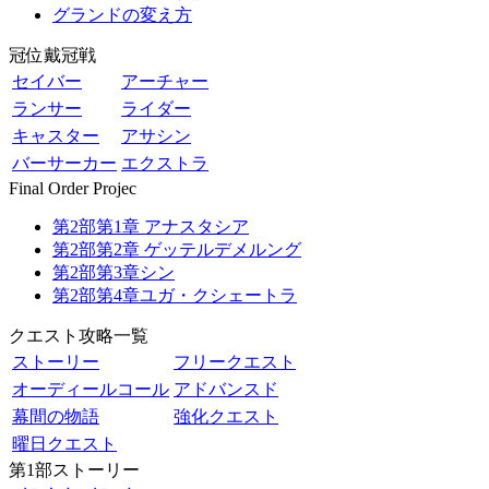
グランドの変え方
冠位戴冠戦
セイバー
アーチャー
ランサー
ライダー
キャスター
アサシン
バーサーカー
エクストラ
Final Order Projec
第2部第1章 アナスタシア
第2部第2章 ゲッテルデメルング
第2部第3章シン
第2部第4章ユガ・クシェートラ
クエスト攻略一覧
ストーリー
フリークエスト
オーディールコール
アドバンスド
幕間の物語
強化クエスト
曜日クエスト
第1部ストーリー