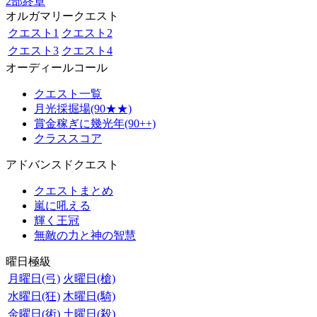
2部終章
オルガマリークエスト
クエスト1
クエスト2
クエスト3
クエスト4
オーディールコール
クエスト一覧
月光採掘場(90★★)
賞金稼ぎに幾光年(90++)
クラススコア
アドバンスドクエスト
クエストまとめ
嵐に吼える
輝く王冠
無敵の力と神の智慧
曜日極級
月曜日(弓)
火曜日(槍)
水曜日(狂)
木曜日(騎)
金曜日(術)
土曜日(殺)