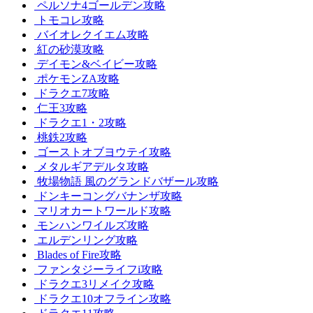
ペルソナ4ゴールデン攻略
トモコレ攻略
バイオレクイエム攻略
紅の砂漠攻略
デイモン&ベイビー攻略
ポケモンZA攻略
ドラクエ7攻略
仁王3攻略
ドラクエ1・2攻略
桃鉄2攻略
ゴーストオブヨウテイ攻略
メタルギアデルタ攻略
牧場物語 風のグランドバザール攻略
ドンキーコングバナンザ攻略
マリオカートワールド攻略
モンハンワイルズ攻略
エルデンリング攻略
Blades of Fire攻略
ファンタジーライフi攻略
ドラクエ3リメイク攻略
ドラクエ10オフライン攻略