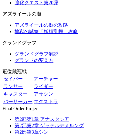
強化クエスト第20弾
アズライールの廟
アズライールの廟の攻略
地獄の試練「妖精乱舞」攻略
グランドグラフ
グランドグラフ解説
グランドの変え方
冠位戴冠戦
セイバー
アーチャー
ランサー
ライダー
キャスター
アサシン
バーサーカー
エクストラ
Final Order Projec
第2部第1章 アナスタシア
第2部第2章 ゲッテルデメルング
第2部第3章シン