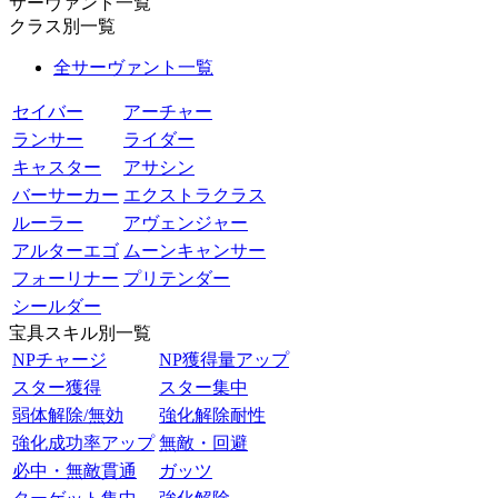
サーヴァント一覧
クラス別一覧
全サーヴァント一覧
セイバー
アーチャー
ランサー
ライダー
キャスター
アサシン
バーサーカー
エクストラクラス
ルーラー
アヴェンジャー
アルターエゴ
ムーンキャンサー
フォーリナー
プリテンダー
シールダー
宝具スキル別一覧
NPチャージ
NP獲得量アップ
スター獲得
スター集中
弱体解除/無効
強化解除耐性
強化成功率アップ
無敵・回避
必中・無敵貫通
ガッツ