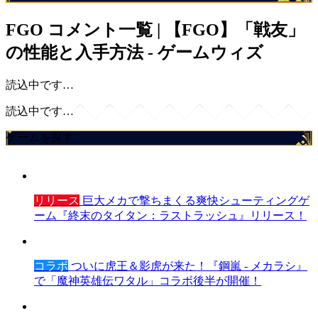
FGO
コメント一覧 | 【FGO】「戦友」
の性能と入手方法 - ゲームウィズ
読込中です…
読込中です…
ゲームを探す
リリース
巨大メカで撃ちまくる爽快シューティングゲ
ーム『終末のタイタン：ラストラッシュ』リリース！
コラボ
ついに虎王＆影虎が来た！『鋼嵐 - メカラシ』
で「魔神英雄伝ワタル」コラボ後半が開催！