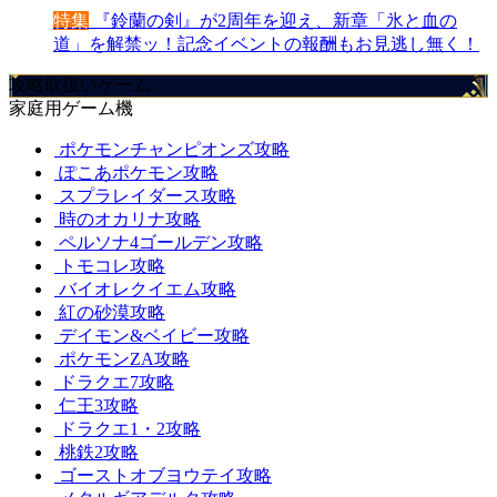
特集
『鈴蘭の剣』が2周年を迎え、新章「氷と血の
道」を解禁ッ！記念イベントの報酬もお見逃し無く！
攻略取扱いゲーム
家庭用ゲーム機
ポケモンチャンピオンズ攻略
ぽこあポケモン攻略
スプラレイダース攻略
時のオカリナ攻略
ペルソナ4ゴールデン攻略
トモコレ攻略
バイオレクイエム攻略
紅の砂漠攻略
デイモン&ベイビー攻略
ポケモンZA攻略
ドラクエ7攻略
仁王3攻略
ドラクエ1・2攻略
桃鉄2攻略
ゴーストオブヨウテイ攻略