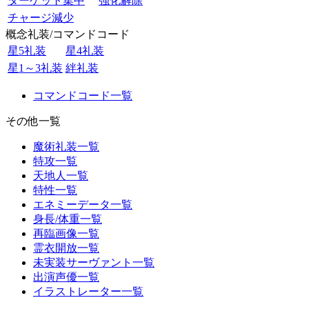
ターゲット集中
強化解除
チャージ減少
概念礼装/コマンドコード
星5礼装
星4礼装
星1～3礼装
絆礼装
コマンドコード一覧
その他一覧
魔術礼装一覧
特攻一覧
天地人一覧
特性一覧
エネミーデータ一覧
身長/体重一覧
再臨画像一覧
霊衣開放一覧
未実装サーヴァント一覧
出演声優一覧
イラストレーター一覧