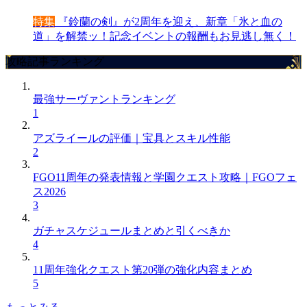
特集
『鈴蘭の剣』が2周年を迎え、新章「氷と血の
道」を解禁ッ！記念イベントの報酬もお見逃し無く！
攻略記事ランキング
最強サーヴァントランキング
1
アズライールの評価｜宝具とスキル性能
2
FGO11周年の発表情報と学園クエスト攻略｜FGOフェ
ス2026
3
ガチャスケジュールまとめと引くべきか
4
11周年強化クエスト第20弾の強化内容まとめ
5