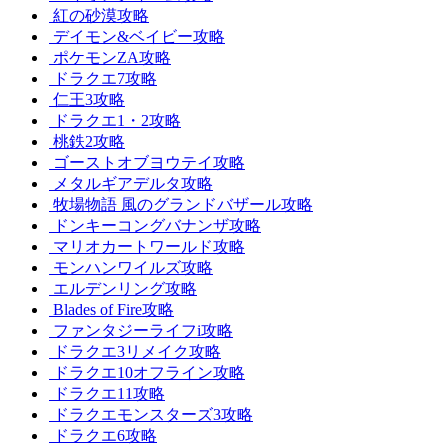
紅の砂漠攻略
デイモン&ベイビー攻略
ポケモンZA攻略
ドラクエ7攻略
仁王3攻略
ドラクエ1・2攻略
桃鉄2攻略
ゴーストオブヨウテイ攻略
メタルギアデルタ攻略
牧場物語 風のグランドバザール攻略
ドンキーコングバナンザ攻略
マリオカートワールド攻略
モンハンワイルズ攻略
エルデンリング攻略
Blades of Fire攻略
ファンタジーライフi攻略
ドラクエ3リメイク攻略
ドラクエ10オフライン攻略
ドラクエ11攻略
ドラクエモンスターズ3攻略
ドラクエ6攻略