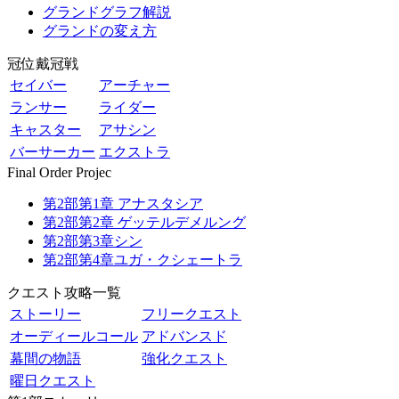
グランドグラフ解説
グランドの変え方
冠位戴冠戦
セイバー
アーチャー
ランサー
ライダー
キャスター
アサシン
バーサーカー
エクストラ
Final Order Projec
第2部第1章 アナスタシア
第2部第2章 ゲッテルデメルング
第2部第3章シン
第2部第4章ユガ・クシェートラ
クエスト攻略一覧
ストーリー
フリークエスト
オーディールコール
アドバンスド
幕間の物語
強化クエスト
曜日クエスト