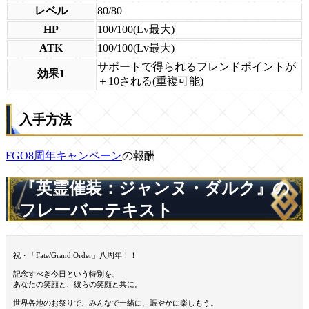
レベル
80/80
HP
100/100(Lv最大)
ATK
100/100(Lv最大)
サポートで得られるフレンドポイントが
効果1
＋10される(重複可能)
入手方法
FGO8周年キャンペーン
の報酬
『英霊催装：ジャンヌ・ダルク』の
フレーバーテキスト
祝・「Fate/Grand Order」八周年！！
記念すべき今日という特別を、
あなたの笑顔と、彼らの笑顔と共に。
世界各地のお祭りで、みんなで一緒に、賑やかに楽しもう。