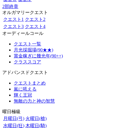
2部終章
オルガマリークエスト
クエスト1
クエスト2
クエスト3
クエスト4
オーディールコール
クエスト一覧
月光採掘場(90★★)
賞金稼ぎに幾光年(90++)
クラススコア
アドバンスドクエスト
クエストまとめ
嵐に吼える
輝く王冠
無敵の力と神の智慧
曜日極級
月曜日(弓)
火曜日(槍)
水曜日(狂)
木曜日(騎)