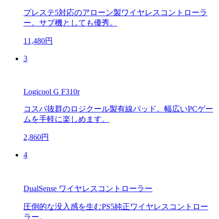
プレステ5対応のアローン製ワイヤレスコントローラ
ー。サブ機としても優秀。
11,480円
3
Logicool G F310r
コスパ抜群のロジクール製有線パッド。幅広いPCゲー
ムを手軽に楽しめます。
2,860円
4
DualSense ワイヤレスコントローラー
圧倒的な没入感を生むPS5純正ワイヤレスコントロー
ラー。