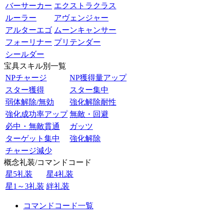
バーサーカー
エクストラクラス
ルーラー
アヴェンジャー
アルターエゴ
ムーンキャンサー
フォーリナー
プリテンダー
シールダー
宝具スキル別一覧
NPチャージ
NP獲得量アップ
スター獲得
スター集中
弱体解除/無効
強化解除耐性
強化成功率アップ
無敵・回避
必中・無敵貫通
ガッツ
ターゲット集中
強化解除
チャージ減少
概念礼装/コマンドコード
星5礼装
星4礼装
星1～3礼装
絆礼装
コマンドコード一覧