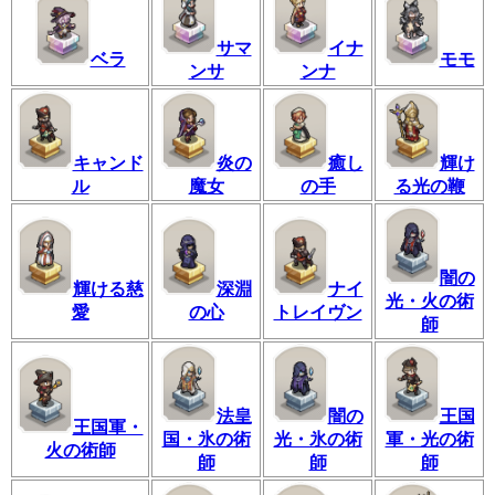
サマ
イナ
ベラ
モモ
ンサ
ンナ
キャンド
炎の
癒し
輝け
ル
魔女
の手
る光の鞭
闇の
輝ける慈
深淵
ナイ
光・火の術
愛
の心
トレイヴン
師
法皇
闇の
王国
王国軍・
国・氷の術
光・氷の術
軍・光の術
火の術師
師
師
師