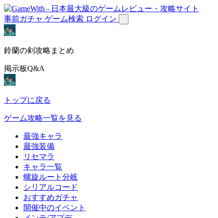
事前ガチャ
ゲーム検索
ログイン
鈴蘭の剣攻略まとめ
掲示板Q&A
トップに戻る
ゲーム攻略一覧を見る
最強キャラ
最強装備
リセマラ
キャラ一覧
螺旋ルート分岐
シリアルコード
おすすめガチャ
開催中のイベント
メンテ/アプデ