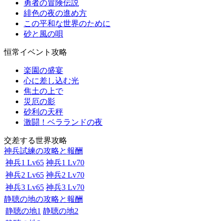
勇者の冒険伝説
緋色の夜の進め方
この平和な世界のために
砂と風の唄
恒常イベント攻略
楽園の盛宴
心に差し込む光
焦土の上で
災厄の影
砂利の天秤
激闘！ベラランドの夜
交差する世界攻略
神兵試練の攻略と報酬
神兵1 Lv65
神兵1 Lv70
神兵2 Lv65
神兵2 Lv70
神兵3 Lv65
神兵3 Lv70
静聴の地の攻略と報酬
静聴の地1
静聴の地2