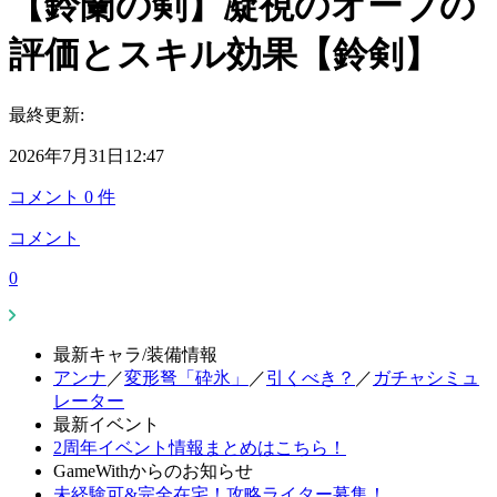
【鈴蘭の剣】凝視のオーブの
評価とスキル効果【鈴剣】
最終更新:
2026年7月31日12:47
コメント
0
件
コメント
0
最新キャラ/装備情報
アンナ
／
変形弩「砕氷」
／
引くべき？
／
ガチャシミュ
レーター
最新イベント
2周年イベント情報まとめはこちら！
GameWithからのお知らせ
未経験可&完全在宅！攻略ライター募集！