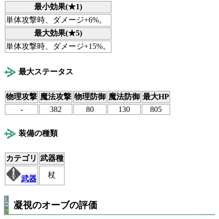
最小効果(★1)
単体攻撃時、ダメージ+6%。
最大効果(★5)
単体攻撃時、ダメージ+15%。
最大ステータス
物理攻撃
魔法攻撃
物理防御
魔法防御
最大HP
-
382
80
130
805
装備の種類
カテゴリ
武器種
杖
武器
凝視のオーブの評価