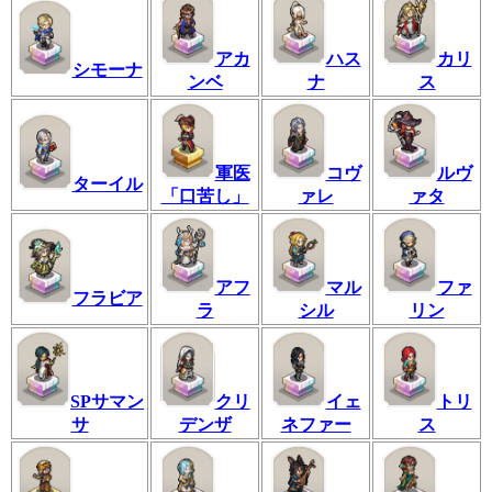
アカ
ハス
カリ
シモーナ
ンベ
ナ
ス
軍医
コヴ
ルヴ
ターイル
「口苦し」
ァレ
ァタ
アフ
マル
ファ
フラビア
ラ
シル
リン
SPサマン
クリ
イェ
トリ
サ
デンザ
ネファー
ス