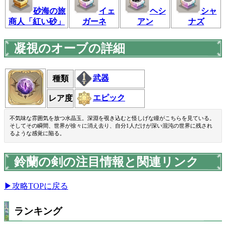
砂海の旅
イェ
ヘシ
シャ
商人「紅い砂」
ガーネ
アン
ナズ
凝視のオーブの詳細
武器
種類
エピック
レア度
不気味な雰囲気を放つ水晶玉。深淵を覗き込むと怪しげな瞳がこちらを見ている。
そしてその瞬間、世界が徐々に消え去り、自分1人だけが深い混沌の世界に残され
るような感覚に陥る。
鈴蘭の剣の注目情報と関連リンク
▶攻略TOPに戻る
ランキング