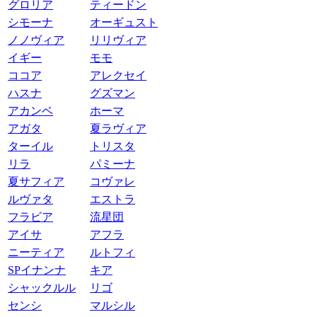
グロリア
ティードン
シモーナ
オーギュスト
ノノヴィア
リリヴィア
イギー
モモ
ココア
アレクセイ
ハスナ
グズマン
アカンベ
ホーマ
アガタ
夏ラヴィア
ターイル
トリスタ
リラ
パミーナ
夏サフィア
コヴァレ
ルヴァタ
エストラ
フラビア
流星団
アイサ
アフラ
ニーティア
ルトフィ
SPイナンナ
キア
シャックルル
リゴ
センシ
マルシル