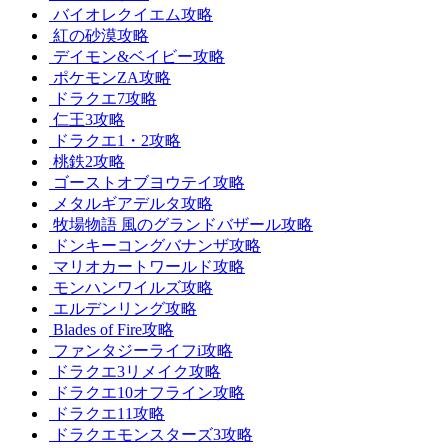
バイオレクイエム攻略
紅の砂漠攻略
デイモン&ベイビー攻略
ポケモンZA攻略
ドラクエ7攻略
仁王3攻略
ドラクエ1・2攻略
桃鉄2攻略
ゴーストオブヨウテイ攻略
メタルギアデルタ攻略
牧場物語 風のグランドバザール攻略
ドンキーコングバナンザ攻略
マリオカートワールド攻略
モンハンワイルズ攻略
エルデンリング攻略
Blades of Fire攻略
ファンタジーライフi攻略
ドラクエ3リメイク攻略
ドラクエ10オフライン攻略
ドラクエ11攻略
ドラクエモンスターズ3攻略