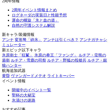
2周年情報
2周年イベント情報まとめ
ログネーダの実装日と性能予想
運命の螺旋「氷と血の道」
自然の守護システム解説
新キャラ/装備情報
アンナ
変形弩「砕氷」
アンナは引くべき？
アンナガチャシ
ミュレーター
新エピック以下キャラ
氷原衛士「狂鬣」
氷原の拳王「ファング」
ルチア・蛮熊の
盾衛
ルチア・雪鹿の司祭
ルチア・野狐の投槍兵
ルチア・銀
狼ハンター
航海追加武器
黄昏
ヴァンガードメテオ
ライトキーパー
イベント情報
開催中のイベント一覧
聖杯の大秘宝
氷漬けの迷路
おすすめ記事