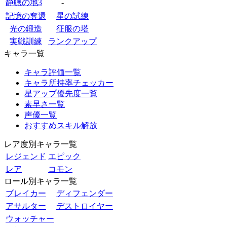
静聴の地3
-
記憶の奪還
星の試練
光の鍛造
征服の塔
実戦訓練
ランクアップ
キャラ一覧
キャラ評価一覧
キャラ所持率チェッカー
星アップ優先度一覧
素早さ一覧
声優一覧
おすすめスキル解放
レア度別キャラ一覧
レジェンド
エピック
レア
コモン
ロール別キャラ一覧
ブレイカー
ディフェンダー
アサルター
デストロイヤー
ウォッチャー