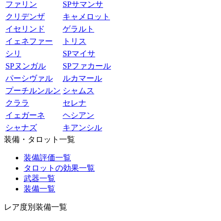
ファリン
SPサマンサ
クリデンザ
キャメロット
イセリンド
ゲラルト
イェネファー
トリス
シリ
SPマイサ
SPヌンガル
SPファカール
パーシヴァル
ルカマール
プーチルンルン
シャムス
クララ
セレナ
イェガーネ
ヘシアン
シャナズ
キアンシル
装備・タロット一覧
装備評価一覧
タロットの効果一覧
武器一覧
装備一覧
レア度別装備一覧