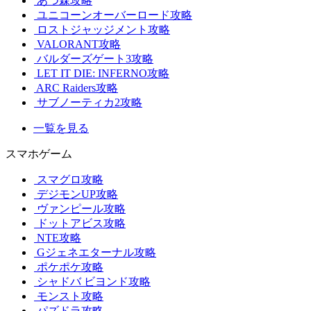
あつ森攻略
ユニコーンオーバーロード攻略
ロストジャッジメント攻略
VALORANT攻略
バルダーズゲート3攻略
LET IT DIE: INFERNO攻略
ARC Raiders攻略
サブノーティカ2攻略
一覧を見る
スマホゲーム
スマグロ攻略
デジモンUP攻略
ヴァンピール攻略
ドットアビス攻略
NTE攻略
Gジェネエターナル攻略
ポケポケ攻略
シャドバ ビヨンド攻略
モンスト攻略
パズドラ攻略