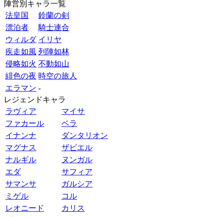
陣営別キャラ一覧
法皇国
鈴蘭の剣
漂泊者
騎士連合
ウィルダ
イリヤ
疾走如風
列陣如林
侵略如火
不動如山
緋色の夜
時空の旅人
エラマン
-
レジェンドキャラ
ラヴィア
マイサ
ファカール
ベラ
イナンナ
ダンタリオン
マグナス
ザビエル
ナルギル
ヌンガル
エダ
サフィア
サマンサ
ガルシア
ミゲル
コル
レオニード
カリス