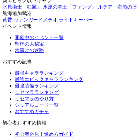
新エピック以下キャラ
氷原衛士「狂鬣」
氷原の拳王「ファング」
ルチア・蛮熊の盾
航海追加武器
黄昏
ヴァンガードメテオ
ライトキーパー
イベント情報
開催中のイベント一覧
聖杯の大秘宝
氷漬けの迷路
おすすめ記事
最強キャラランキング
最強エピックキャラランキング
最強装備ランキング
リセマラランキング
リセマラのやり方
シリアルコード一覧
おすすめガチャ
初心者おすすめ情報
初心者必見！進め方ガイド