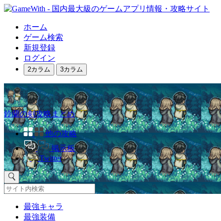
ホーム
ゲーム検索
新規登録
ログイン
2カラム
3カラム
鈴蘭の剣攻略まとめ
他の攻略
掲示板
Twitter
最強キャラ
最強装備