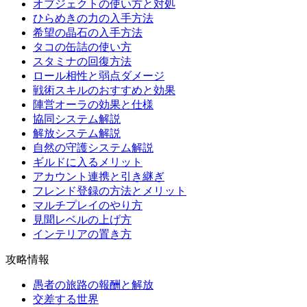
オブジェクトの使い方と対処
ひらめきの力の入手方法
希望の晶石の入手方法
タコの缶詰の使い方
スタミナの回復方法
ロール相性と弱点ダメージ
戦術スキルのおすすめと効果
陣営オーラの効果と仕様
協同システム解説
解放システム解説
自然の守護システム解説
ギルドに入るメリット
アカウント連携と引き継ぎ
フレンド登録の方法とメリット
マルチプレイのやり方
見聞レベルの上げ方
インテリアの置き方
攻略情報
愚者の旅路の報酬と解放
交差する世界