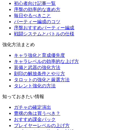
初心者向け記事一覧
序盤の効率的な進め方
毎日やるべきこと
パーティー編成のコツ
序盤おすすめパーティー編成
戦闘システムとバトルの仕様
強化方法まとめ
キャラ強化と育成優先度
キャラレベルの効率的な上げ方
装備と武器の強化方法
刻印の解放条件とやり方
タロットの強化と厳選方法
タレント強化の方法
知っておきたい情報
ガチャの確定演出
豊穣の角は買うべき？
おすすめ課金パック
プレイヤーレベルの上げ方