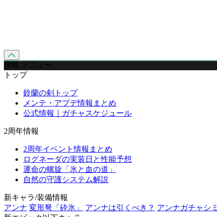
攻略 メニュー
トップ
鈴蘭の剣トップ
メンテ・アプデ情報まとめ
公式情報｜ガチャスケジュール
2周年情報
2周年イベント情報まとめ
ログネーダの実装日と性能予想
運命の螺旋「氷と血の道」
自然の守護システム解説
新キャラ/装備情報
アンナ
変形弩「砕氷」
アンナは引くべき？
アンナガチャシ