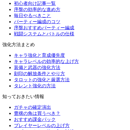
初心者向け記事一覧
序盤の効率的な進め方
毎日やるべきこと
パーティー編成のコツ
序盤おすすめパーティー編成
戦闘システムとバトルの仕様
強化方法まとめ
キャラ強化と育成優先度
キャラレベルの効率的な上げ方
装備と武器の強化方法
刻印の解放条件とやり方
タロットの強化と厳選方法
タレント強化の方法
知っておきたい情報
ガチャの確定演出
豊穣の角は買うべき？
おすすめ課金パック
プレイヤーレベルの上げ方