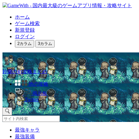
ホーム
ゲーム検索
新規登録
ログイン
2カラム
3カラム
鈴蘭の剣攻略まとめ
他の攻略
掲示板
Twitter
最強キャラ
最強装備