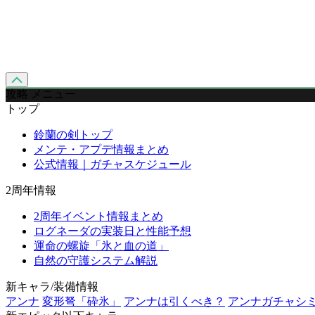
攻略 メニュー
トップ
鈴蘭の剣トップ
メンテ・アプデ情報まとめ
公式情報｜ガチャスケジュール
2周年情報
2周年イベント情報まとめ
ログネーダの実装日と性能予想
運命の螺旋「氷と血の道」
自然の守護システム解説
新キャラ/装備情報
アンナ
変形弩「砕氷」
アンナは引くべき？
アンナガチャシ