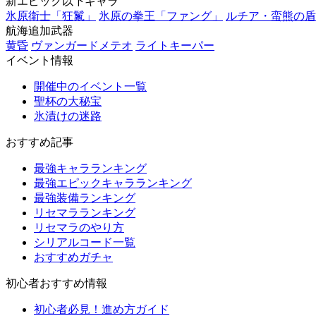
新エピック以下キャラ
氷原衛士「狂鬣」
氷原の拳王「ファング」
ルチア・蛮熊の盾
航海追加武器
黄昏
ヴァンガードメテオ
ライトキーパー
イベント情報
開催中のイベント一覧
聖杯の大秘宝
氷漬けの迷路
おすすめ記事
最強キャラランキング
最強エピックキャラランキング
最強装備ランキング
リセマラランキング
リセマラのやり方
シリアルコード一覧
おすすめガチャ
初心者おすすめ情報
初心者必見！進め方ガイド