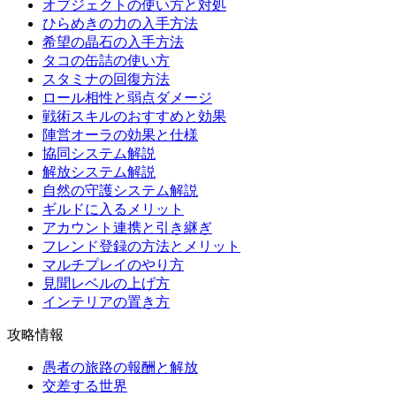
オブジェクトの使い方と対処
ひらめきの力の入手方法
希望の晶石の入手方法
タコの缶詰の使い方
スタミナの回復方法
ロール相性と弱点ダメージ
戦術スキルのおすすめと効果
陣営オーラの効果と仕様
協同システム解説
解放システム解説
自然の守護システム解説
ギルドに入るメリット
アカウント連携と引き継ぎ
フレンド登録の方法とメリット
マルチプレイのやり方
見聞レベルの上げ方
インテリアの置き方
攻略情報
愚者の旅路の報酬と解放
交差する世界