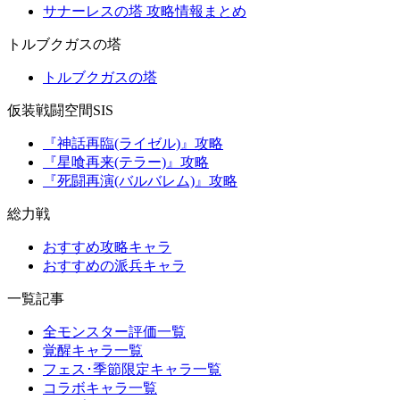
サナーレスの塔 攻略情報まとめ
トルブクガスの塔
トルブクガスの塔
仮装戦闘空間SIS
『神話再臨(ライゼル)』攻略
『星喰再来(テラー)』攻略
『死闘再演(バルバレム)』攻略
総力戦
おすすめ攻略キャラ
おすすめの派兵キャラ
一覧記事
全モンスター評価一覧
覚醒キャラ一覧
フェス･季節限定キャラ一覧
コラボキャラ一覧