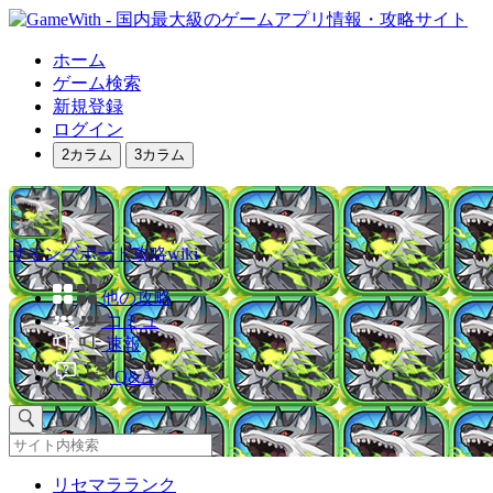
ホーム
ゲーム検索
新規登録
ログイン
2カラム
3カラム
サモンズボード攻略wiki
他の攻略
コミュ
速報
Q&A
リセマラランク