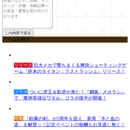
ゲームを探す
リリース
巨大メカで撃ちまくる爽快シューティングゲ
ーム『終末のタイタン：ラストラッシュ』リリース！
コラボ
ついに虎王＆影虎が来た！『鋼嵐 - メカラシ』
で「魔神英雄伝ワタル」コラボ後半が開催！
特集
『鈴蘭の剣』が2周年を迎え、新章「氷と血の
道」を解禁ッ！記念イベントの報酬もお見逃し無く！