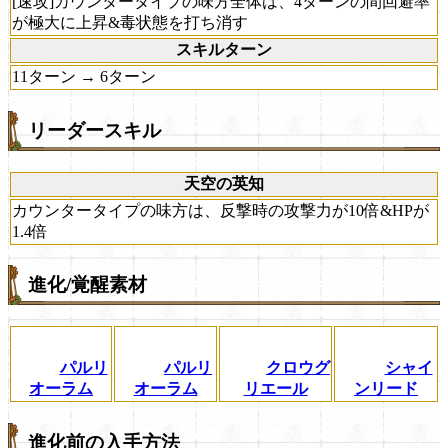
[速攻]カウンタータイプの味方全体は、4ターンの間回避率
が極大に上昇&毒状態を打ち消す
スキルターン
11ターン → 6ターン
リーダースキル
天空の英知
カウンタータイプの味方は、反撃時の攻撃力が10倍&HPが
1.4倍
進化/覚醒素材
パルリ
パルリ
クロウグ
シャイ
オーラム
オーラム
リエール
ンリード
進化前の入手方法