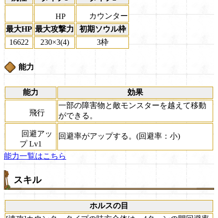
カウンター
HP
最大HP
最大攻撃力
初期ソウル枠
16622
230×3(4)
3枠
能力
能力
効果
一部の障害物と敵モンスターを越えて移動
飛行
ができる。
回避アッ
回避率がアップする。(回避率：小)
プ Lv1
能力一覧はこちら
スキル
ホルスの目