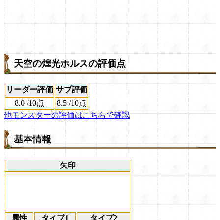
天空の煌光ホルスの評価点
リーダー評価
サブ評価
8.0
/
10点
8.5
/
10点
他モンスターの評価はこちらで確認
基本情報
矢印
属性
タイプ1
タイプ2