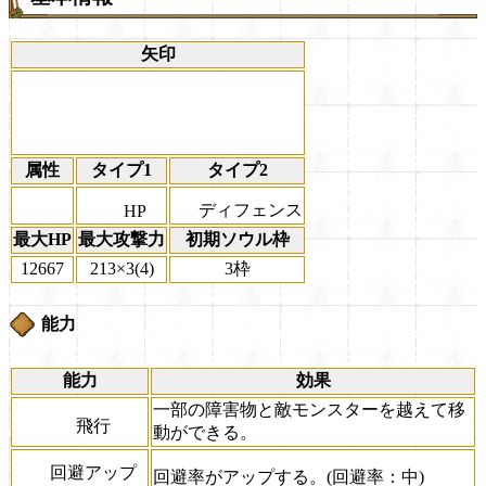
矢印
属性
タイプ1
タイプ2
ディフェンス
HP
最大HP
最大攻撃力
初期ソウル枠
12667
213×3(4)
3枠
能力
能力
効果
一部の障害物と敵モンスターを越えて移
飛行
動ができる。
回避アップ
回避率がアップする。(回避率：中)