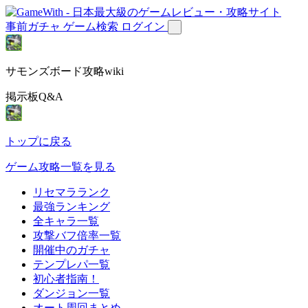
事前ガチャ
ゲーム検索
ログイン
サモンズボード攻略wiki
掲示板Q&A
トップに戻る
ゲーム攻略一覧を見る
リセマラランク
最強ランキング
全キャラ一覧
攻撃バフ倍率一覧
開催中のガチャ
テンプレパ一覧
初心者指南！
ダンジョン一覧
オート周回まとめ