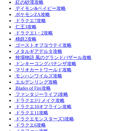
紅の砂漠攻略
デイモン&ベイビー攻略
ポケモンZA攻略
ドラクエ7攻略
仁王3攻略
ドラクエ1・2攻略
桃鉄2攻略
ゴーストオブヨウテイ攻略
メタルギアデルタ攻略
牧場物語 風のグランドバザール攻略
ドンキーコングバナンザ攻略
マリオカートワールド攻略
モンハンワイルズ攻略
エルデンリング攻略
Blades of Fire攻略
ファンタジーライフi攻略
ドラクエ3リメイク攻略
ドラクエ10オフライン攻略
ドラクエ11攻略
ドラクエモンスターズ3攻略
ドラクエ6攻略