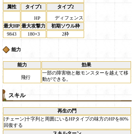
属性
タイプ1
タイプ2
ディフェンス
HP
最大HP
最大攻撃力
初期ソウル枠
9843
180×3
2枠
能力
能力
効果
一部の障害物と敵モンスターを越えて移
飛行
動ができる。
スキル
再生の門
[チェーン]十字列と周囲にいるHPタイプの味方のHPを80%
回復する
スキルターン