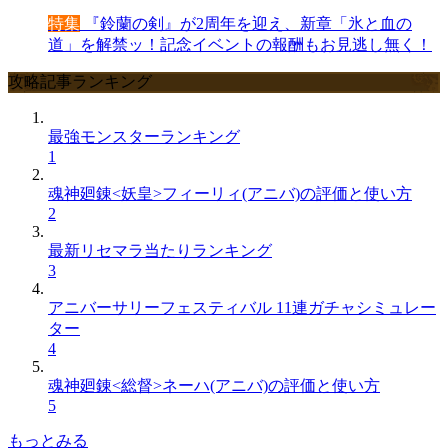
特集
『鈴蘭の剣』が2周年を迎え、新章「氷と血の
道」を解禁ッ！記念イベントの報酬もお見逃し無く！
攻略記事ランキング
最強モンスターランキング
1
魂神廻錬<妖皇>フィーリィ(アニバ)の評価と使い方
2
最新リセマラ当たりランキング
3
アニバーサリーフェスティバル 11連ガチャシミュレー
ター
4
魂神廻錬<総督>ネーハ(アニバ)の評価と使い方
5
もっとみる