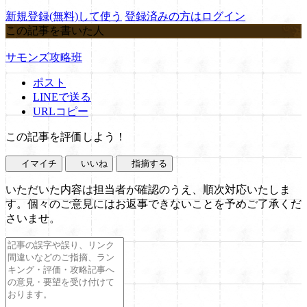
新規登録(無料)して使う
登録済みの方はログイン
この記事を書いた人
サモンズ攻略班
ポスト
LINEで送る
URLコピー
この記事を評価しよう！
イマイチ
いいね
指摘する
いただいた内容は担当者が確認のうえ、順次対応いたしま
す。個々のご意見にはお返事できないことを予めご了承くだ
さいませ。