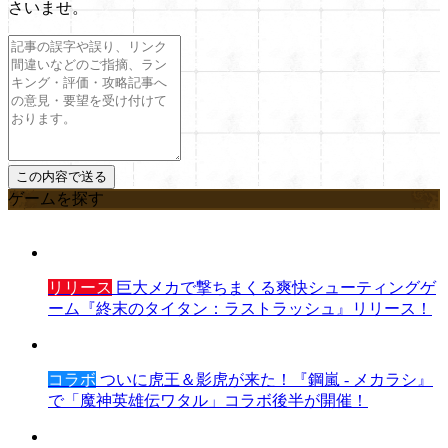
さいませ。
ゲームを探す
リリース
巨大メカで撃ちまくる爽快シューティングゲ
ーム『終末のタイタン：ラストラッシュ』リリース！
コラボ
ついに虎王＆影虎が来た！『鋼嵐 - メカラシ』
で「魔神英雄伝ワタル」コラボ後半が開催！