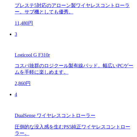
プレステ5対応のアローン製ワイヤレスコントローラ
ー。サブ機としても優秀。
11,480円
3
Logicool G F310r
コスパ抜群のロジクール製有線パッド。幅広いPCゲー
ムを手軽に楽しめます。
2,860円
4
DualSense ワイヤレスコントローラー
圧倒的な没入感を生むPS5純正ワイヤレスコントロー
ラー。