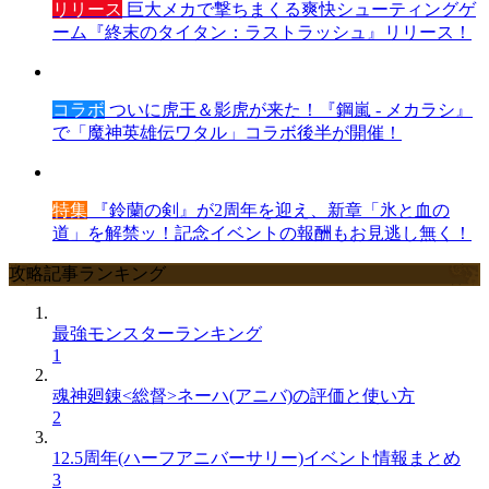
リリース
巨大メカで撃ちまくる爽快シューティングゲ
ーム『終末のタイタン：ラストラッシュ』リリース！
コラボ
ついに虎王＆影虎が来た！『鋼嵐 - メカラシ』
で「魔神英雄伝ワタル」コラボ後半が開催！
特集
『鈴蘭の剣』が2周年を迎え、新章「氷と血の
道」を解禁ッ！記念イベントの報酬もお見逃し無く！
攻略記事ランキング
最強モンスターランキング
1
魂神廻錬<総督>ネーハ(アニバ)の評価と使い方
2
12.5周年(ハーフアニバーサリー)イベント情報まとめ
3