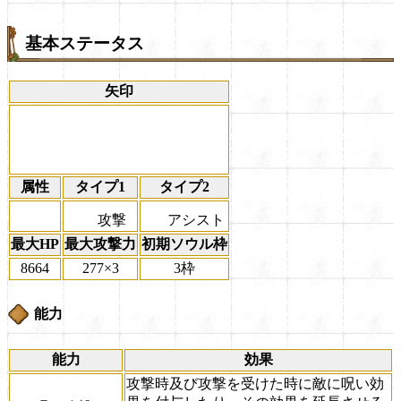
基本ステータス
矢印
属性
タイプ1
タイプ2
攻撃
アシスト
最大HP
最大攻撃力
初期ソウル枠
8664
277×3
3枠
能力
能力
効果
攻撃時及び攻撃を受けた時に敵に呪い効