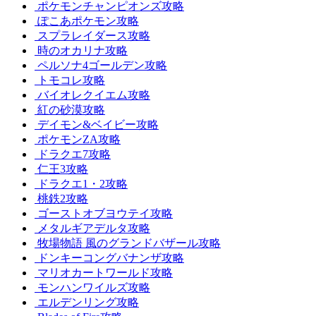
ポケモンチャンピオンズ攻略
ぽこあポケモン攻略
スプラレイダース攻略
時のオカリナ攻略
ペルソナ4ゴールデン攻略
トモコレ攻略
バイオレクイエム攻略
紅の砂漠攻略
デイモン&ベイビー攻略
ポケモンZA攻略
ドラクエ7攻略
仁王3攻略
ドラクエ1・2攻略
桃鉄2攻略
ゴーストオブヨウテイ攻略
メタルギアデルタ攻略
牧場物語 風のグランドバザール攻略
ドンキーコングバナンザ攻略
マリオカートワールド攻略
モンハンワイルズ攻略
エルデンリング攻略