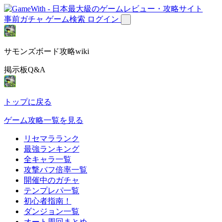
事前ガチャ
ゲーム検索
ログイン
サモンズボード攻略wiki
掲示板Q&A
トップに戻る
ゲーム攻略一覧を見る
リセマラランク
最強ランキング
全キャラ一覧
攻撃バフ倍率一覧
開催中のガチャ
テンプレパ一覧
初心者指南！
ダンジョン一覧
オート周回まとめ