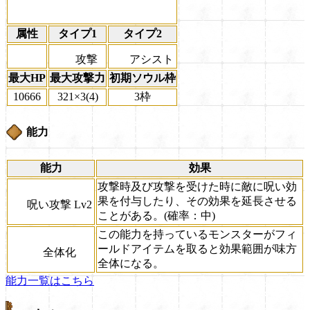
属性
タイプ1
タイプ2
攻撃
アシスト
最大HP
最大攻撃力
初期ソウル枠
10666
321×3(4)
3枠
能力
能力
効果
攻撃時及び攻撃を受けた時に敵に呪い効
果を付与したり、その効果を延長させる
呪い攻撃 Lv2
ことがある。(確率：中)
この能力を持っているモンスターがフィ
ールドアイテムを取ると効果範囲が味方
全体化
全体になる。
能力一覧はこちら