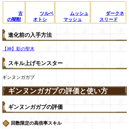
古
ツルベ
ムッシュ
ダークネ
の闇獣
オトシ
マッシュ
スリード
進化前の入手方法
【神】影の聖木
スキル上げモンスター
ギンヌンガガプ
ギンヌンガガプの評価と使い方
ギンヌンガガプの評価
回数限定の高倍率スキル