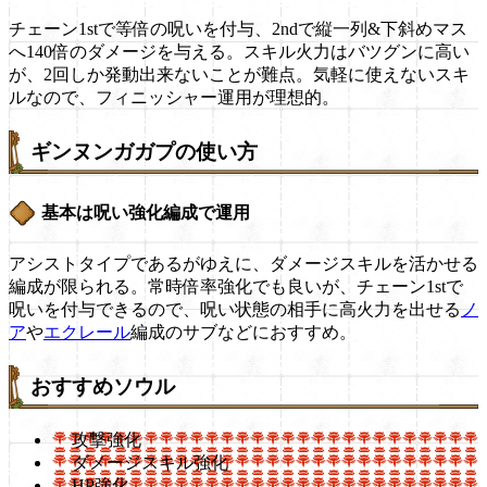
チェーン1stで等倍の呪いを付与、2ndで縦一列&下斜めマス
へ140倍のダメージを与える。スキル火力はバツグンに高い
が、2回しか発動出来ないことが難点。気軽に使えないスキ
ルなので、フィニッシャー運用が理想的。
ギンヌンガガプの使い方
基本は呪い強化編成で運用
アシストタイプであるがゆえに、ダメージスキルを活かせる
編成が限られる。常時倍率強化でも良いが、チェーン1stで
呪いを付与できるので、呪い状態の相手に高火力を出せる
ノ
ア
や
エクレール
編成のサブなどにおすすめ。
おすすめソウル
攻撃強化
ダメージスキル強化
HP強化