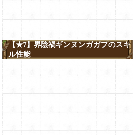
【★7】界陰禍ギンヌンガガプのスキ
ル性能