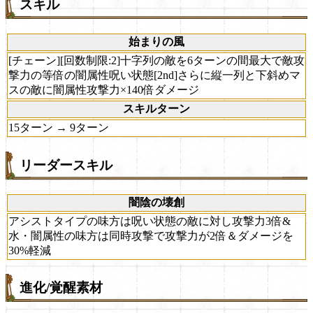
スキル
始まりの風
[チェーン][回数制限:2]十字列の敵を6ターンの間最大で敵攻
撃力の等倍の闇属性呪い状態[2nd]さらに縦一列と下斜めマ
スの敵に闇属性攻撃力×140倍ダメージ
スキルターン
15ターン → 9ターン
リーダースキル
闇陰の壊創
アシストタイプの味方は呪い状態の敵に対し攻撃力3倍&
水・闇属性の味方は同時攻撃で攻撃力が2倍＆ダメージを
30%軽減
進化/覚醒素材