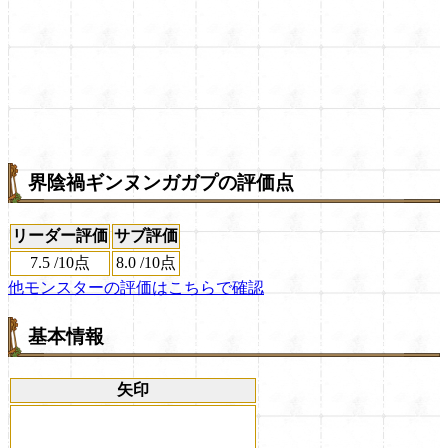
界陰禍ギンヌンガガプの評価点
リーダー評価
サブ評価
7.5
/
10点
8.0
/
10点
他モンスターの評価はこちらで確認
基本情報
矢印