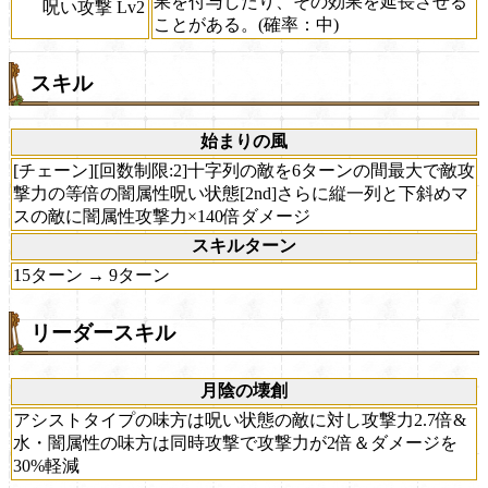
果を付与したり、その効果を延長させる
呪い攻撃 Lv2
ことがある。(確率：中)
スキル
始まりの風
[チェーン][回数制限:2]十字列の敵を6ターンの間最大で敵攻
撃力の等倍の闇属性呪い状態[2nd]さらに縦一列と下斜めマ
スの敵に闇属性攻撃力×140倍ダメージ
スキルターン
15ターン → 9ターン
リーダースキル
月陰の壊創
アシストタイプの味方は呪い状態の敵に対し攻撃力2.7倍&
水・闇属性の味方は同時攻撃で攻撃力が2倍＆ダメージを
30%軽減