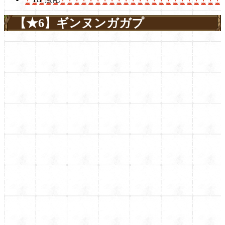
【★6】ギンヌンガガプ