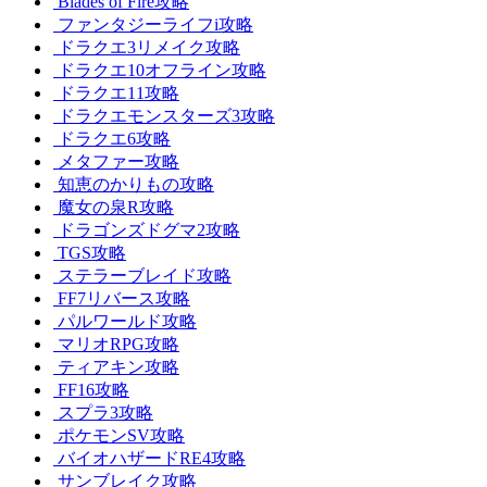
Blades of Fire攻略
ファンタジーライフi攻略
ドラクエ3リメイク攻略
ドラクエ10オフライン攻略
ドラクエ11攻略
ドラクエモンスターズ3攻略
ドラクエ6攻略
メタファー攻略
知恵のかりもの攻略
魔女の泉R攻略
ドラゴンズドグマ2攻略
TGS攻略
ステラーブレイド攻略
FF7リバース攻略
パルワールド攻略
マリオRPG攻略
ティアキン攻略
FF16攻略
スプラ3攻略
ポケモンSV攻略
バイオハザードRE4攻略
サンブレイク攻略