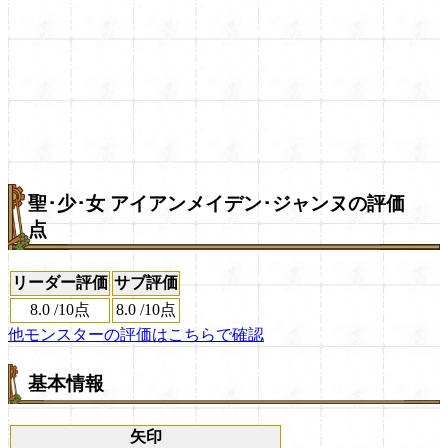
聖･少･女 アイアンメイデン･ジャンヌの評価
点
リーダー評価
サブ評価
8.0
/
10点
8.0
/
10点
他モンスターの評価はこちらで確認
基本情報
矢印