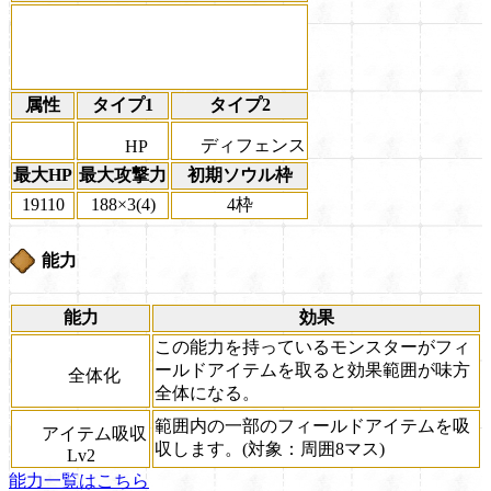
属性
タイプ1
タイプ2
ディフェンス
HP
最大HP
最大攻撃力
初期ソウル枠
19110
188×3(4)
4枠
能力
能力
効果
この能力を持っているモンスターがフィ
ールドアイテムを取ると効果範囲が味方
全体化
全体になる。
範囲内の一部のフィールドアイテムを吸
アイテム吸収
収します。(対象：周囲8マス)
Lv2
能力一覧はこちら