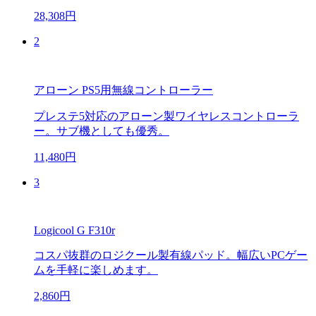
28,308円
2
アローン PS5用無線コントローラー
プレステ5対応のアローン製ワイヤレスコントローラ
ー。サブ機としても優秀。
11,480円
3
Logicool G F310r
コスパ抜群のロジクール製有線パッド。幅広いPCゲー
ムを手軽に楽しめます。
2,860円