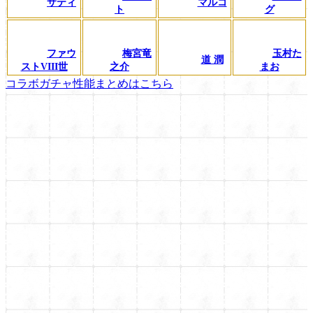
サティ
マルコ
ト
グ
ファウ
梅宮竜
玉村た
道 潤
ストVIII世
之介
まお
コラボガチャ性能まとめはこちら