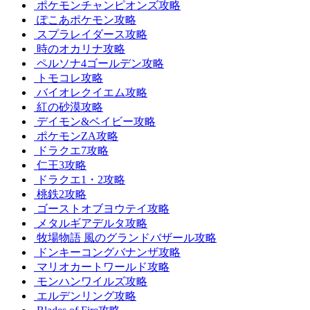
ポケモンチャンピオンズ攻略
ぽこあポケモン攻略
スプラレイダース攻略
時のオカリナ攻略
ペルソナ4ゴールデン攻略
トモコレ攻略
バイオレクイエム攻略
紅の砂漠攻略
デイモン&ベイビー攻略
ポケモンZA攻略
ドラクエ7攻略
仁王3攻略
ドラクエ1・2攻略
桃鉄2攻略
ゴーストオブヨウテイ攻略
メタルギアデルタ攻略
牧場物語 風のグランドバザール攻略
ドンキーコングバナンザ攻略
マリオカートワールド攻略
モンハンワイルズ攻略
エルデンリング攻略