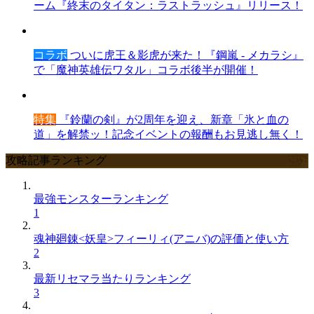
ーム『終末のタイタン：ラストラッシュ』リリース！
コラボ
ついに虎王＆影虎が来た！『鋼嵐 - メカラシ』
で「魔神英雄伝ワタル」コラボ後半が開催！
特集
『鈴蘭の剣』が2周年を迎え、新章「氷と血の
道」を解禁ッ！記念イベントの報酬もお見逃し無く！
攻略記事ランキング
最強モンスターランキング
1
魂神廻錬<妖皇>フィーリィ(アニバ)の評価と使い方
2
最新リセマラ当たりランキング
3