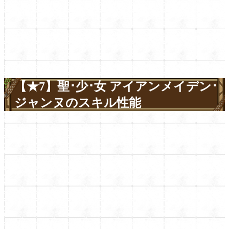
【★7】聖･少･女 アイアンメイデン･
ジャンヌのスキル性能