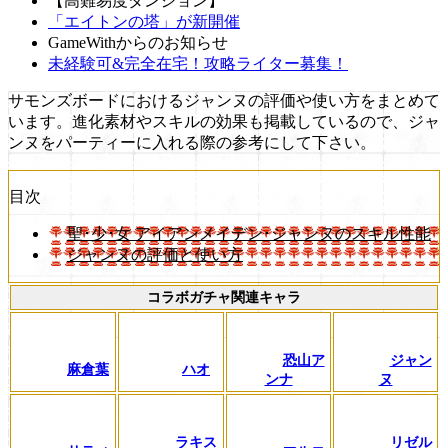
【高難易度ダンジョン】
「エイトンの塔」が新開催
GameWithからのお知らせ
未経験可&完全在宅！攻略ライター募集！
サモンズボードにおけるジャンヌの評価や使い方をまとめて
います。進化素材やスキルの効果も掲載しているので、ジャ
ンヌをパーティーに入れる際の参考にして下さい。
目次
聖･少･女 アイアンメイデン･ジャンヌのスキル性能
ジャンヌの評価と使い方
コラボガチャ関連キャラ
恐山ア
ジャン
麻倉葉
ハオ
ンナ
ヌ
ラキス
リゼル