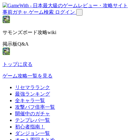
事前ガチャ
ゲーム検索
ログイン
サモンズボード攻略wiki
掲示板Q&A
トップに戻る
ゲーム攻略一覧を見る
リセマラランク
最強ランキング
全キャラ一覧
攻撃バフ倍率一覧
開催中のガチャ
テンプレパ一覧
初心者指南！
ダンジョン一覧
オート周回まとめ