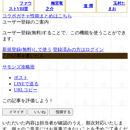
ファウ
梅宮竜
玉村た
道 潤
ストVIII世
之介
まお
コラボガチャ性能まとめはこちら
ユーザー登録のご案内
ユーザー登録(無料)することで、この機能を使うことができ
ます。
新規登録(無料)して使う
登録済みの方はログイン
この記事を書いた人
サモンズ攻略班
ポスト
LINEで送る
URLコピー
この記事を評価しよう！
イマイチ
いいね
指摘する
いただいた内容は担当者が確認のうえ、順次対応いたしま
す。個々のご意見にはお返事できないことを予めご了承くだ