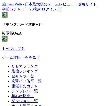
事前ガチャ
ゲーム検索
ログイン
サモンズボード攻略wiki
掲示板Q&A
トップに戻る
ゲーム攻略一覧を見る
リセマラランク
最強ランキング
全キャラ一覧
攻撃バフ倍率一覧
開催中のガチャ
テンプレパ一覧
初心者指南！
ダンジョン一覧
オート周回まとめ