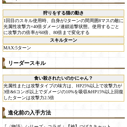
狩りをする猫の動き
1回目のスキル使用時、自身が2ターンの間周囲8マスの敵に
光属性攻撃力×40倍ダメージ連鎖追撃状態。使用するごと
に攻撃力の倍率が60倍、80倍まで変化する
スキルターン
MAX:5ターン
リーダースキル
食い殺されたいのかにゃん？
光属性または攻撃タイプの味方は、HP25%以上で攻撃力が
3倍&6コンボ以上でダメージの10%を吸収&HP15%以上回復
したターンは攻撃力2.5倍
進化前の入手方法
『〈物語〉シリーズ』コラボ：【神】つばさキャット