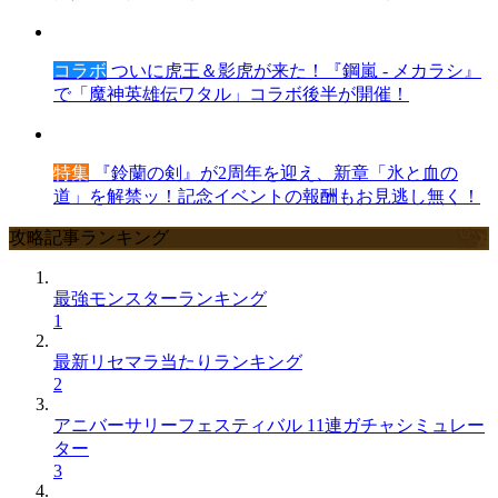
コラボ
ついに虎王＆影虎が来た！『鋼嵐 - メカラシ』
で「魔神英雄伝ワタル」コラボ後半が開催！
特集
『鈴蘭の剣』が2周年を迎え、新章「氷と血の
道」を解禁ッ！記念イベントの報酬もお見逃し無く！
攻略記事ランキング
最強モンスターランキング
1
最新リセマラ当たりランキング
2
アニバーサリーフェスティバル 11連ガチャシミュレー
ター
3