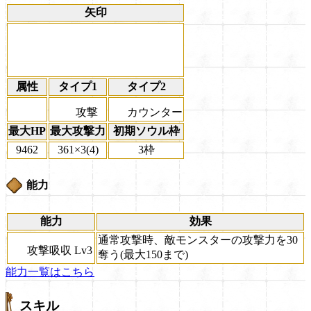
矢印
属性
タイプ1
タイプ2
攻撃
カウンター
最大HP
最大攻撃力
初期ソウル枠
9462
361×3(4)
3枠
能力
能力
効果
通常攻撃時、敵モンスターの攻撃力を30
攻撃吸収 Lv3
奪う(最大150まで)
能力一覧はこちら
スキル