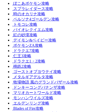
ぽこあポケモン攻略
スプラレイダース攻略
時のオカリナ攻略
ペルソナ4ゴールデン攻略
トモコレ攻略
バイオレクイエム攻略
紅の砂漠攻略
デイモン&ベイビー攻略
ポケモンZA攻略
ドラクエ7攻略
仁王3攻略
ドラクエ1・2攻略
桃鉄2攻略
ゴーストオブヨウテイ攻略
メタルギアデルタ攻略
牧場物語 風のグランドバザール攻略
ドンキーコングバナンザ攻略
マリオカートワールド攻略
モンハンワイルズ攻略
エルデンリング攻略
Blades of Fire攻略