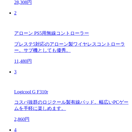
28,308円
2
アローン PS5用無線コントローラー
プレステ5対応のアローン製ワイヤレスコントローラ
ー。サブ機としても優秀。
11,480円
3
Logicool G F310r
コスパ抜群のロジクール製有線パッド。幅広いPCゲー
ムを手軽に楽しめます。
2,860円
4