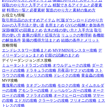
釣りのやり方と入手アイテム
採掘のやり方と入手アイテム
採取のやり方と入手アイテム
精製できるアイテムと必要素
材
料理の一覧と必要素材
製造のやり方と素材の集め方
お役立ち情報
取引所出品のおすすめアイテム
PC版ダウンロードのやり方
Zenyの入手方法と使い道
名所まとめ
GVGの報酬と参加条件
深淵(幽冥)の回廊まとめ
古木の枝の使い方と入手方法
取引
所の使い方
倉庫の場所と拡張方法
リュックの整理術
各機能
の解放条件
装備の獲得方法まとめ
結婚の条件とメリット
攻略情報
エンドレスタワー攻略まとめ
MVP/MINIモンスター攻略
デ
イリーダンジョンまとめ
幻影の試練のまとめ
デイリーダンジョンボス攻略
ミュータントドラゴンの攻略
オウルデュークの攻略
ダーク
ロードの攻略
ドラキュラの攻略
月夜花(ヤファ)の攻略
スト
ラウフの攻略
オシリスの攻略
ドレイクの攻略
黄金蟲の攻略
MVP攻略
魔傀竜の攻略
タオグンカの攻略
モロクの攻略
タイムホルダ
ーの攻略
アモンラーの攻略
ドッペルゲンガーの攻略
オーク
ロードの攻略
ファラオの攻略
オークヒーローの攻略
マヤー
の攻略
エドガの攻略
クラーケンの攻略
フリオニの攻略
ミス
トレスの攻略