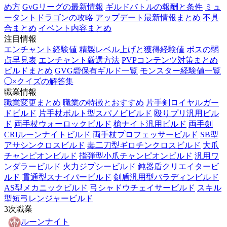
め方
GvGリーグの最新情報
ギルドバトルの報酬と条件
ミュ
ータントドラゴンの攻略
アップデート最新情報まとめ
不具
合まとめ
イベント内容まとめ
注目情報
エンチャント経験値
精製レベル上げと獲得経験値
ボスの弱
点早見表
エンチャント厳選方法
PVPコンテンツ対策まとめ
ビルドまとめ
GVG砦保有ギルド一覧
モンスター経験値一覧
◯×クイズの解答集
職業情報
職業変更まとめ
職業の特徴とおすすめ
片手剣ロイヤルガー
ドビルド
片手杖ボルト型スパノビビルド
殴りプリ汎用ビル
ド
両手杖ウォーロックビルド
槍ナイト汎用ビルド
両手剣
CRIルーンナイトビルド
両手杖プロフェッサービルド
SB型
アサシンクロスビルド
毒二刀型ギロチンクロスビルド
大爪
チャンピオンビルド
指弾型小爪チャンピオンビルド
汎用ワ
ンダラービルド
火力ジプシービルド
鈍器盾クリエイタービ
ルド
貫通型スナイパービルド
剣盾汎用型パラディンビルド
AS型メカニックビルド
弓シャドウチェイサービルド
スキル
型短弓レンジャービルド
3次職業
ルーンナイト