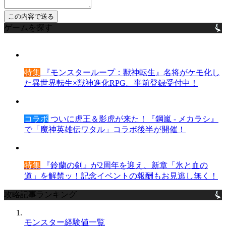
ゲームを探す
特集
『モンスターループ：獣神転生』名将がケモ化し
た異世界転生×獣神進化RPG。事前登録受付中！
コラボ
ついに虎王＆影虎が来た！『鋼嵐 - メカラシ』
で「魔神英雄伝ワタル」コラボ後半が開催！
特集
『鈴蘭の剣』が2周年を迎え、新章「氷と血の
道」を解禁ッ！記念イベントの報酬もお見逃し無く！
攻略記事ランキング
モンスター経験値一覧