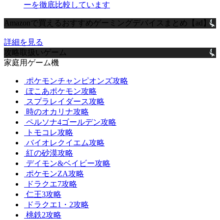
ーを徹底比較しています
Amazonで買えるおすすめゲーミングデバイスまとめ【ad】
詳細を見る
攻略取扱いゲーム
家庭用ゲーム機
ポケモンチャンピオンズ攻略
ぽこあポケモン攻略
スプラレイダース攻略
時のオカリナ攻略
ペルソナ4ゴールデン攻略
トモコレ攻略
バイオレクイエム攻略
紅の砂漠攻略
デイモン&ベイビー攻略
ポケモンZA攻略
ドラクエ7攻略
仁王3攻略
ドラクエ1・2攻略
桃鉄2攻略