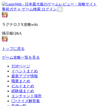
事前ガチャ
ゲーム検索
ログイン
ラグナロクX攻略wiki
掲示板Q&A
トップに戻る
ゲーム攻略一覧を見る
TOPページ
イベントまとめ
最新アプデ情報
職業まとめ
ビルドまとめ
経験値まとめ
エンチャント場所
◯×クイズ解答集
装備一覧