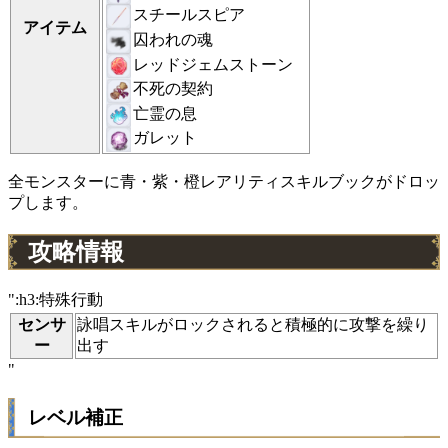
スチールスピア
アイテム
囚われの魂
レッドジェムストーン
不死の契約
亡霊の息
ガレット
全モンスターに青・紫・橙レアリティスキルブックがドロッ
プします。
攻略情報
":h3:特殊行動
センサ
詠唱スキルがロックされると積極的に攻撃を繰り
ー
出す
"
レベル補正