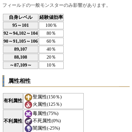
フィールドの一般モンスターのみ影響があります。
自身レベル
経験値効率
95～101
100％
92～94,102～104
80％
90～91,105～106
60％
89,107
40％
88,108
20％
～87,109～
10％
属性相性
聖属性(150％)
有利属性
火属性(125％)
毒属性(75%)
不死属性(0%)
不利属性
闇属性(-25%)