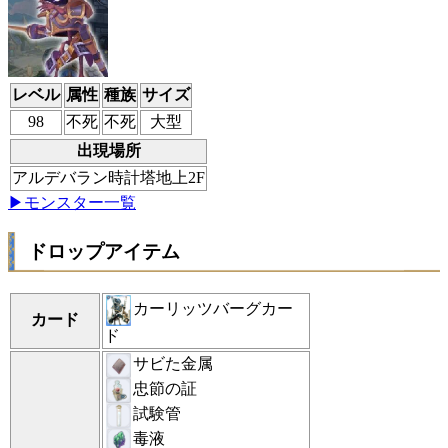
レベル
属性
種族
サイズ
98
不死
不死
大型
出現場所
アルデバラン時計塔地上2F
▶モンスター一覧
ドロップアイテム
カーリッツバーグカー
カード
ド
サビた金属
忠節の証
試験管
毒液