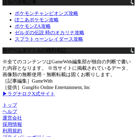
注目の攻略記事
ポケモンチャンピオンズ攻略
ぽこあポケモン攻略
ポケモンZA攻略
ゼルダの伝説 時のオカリナ攻略
スプラトゥーンレイダース攻略
当ゲームタイトルの権利表記
※全てのコンテンツはGameWith編集部が独自の判断で書い
た内容となります。 ※当サイトに掲載されているデータ、
画像類の無断使用・無断転載は固くお断りします。
［記事編集］GameWith
［提供］GungHo Online Entertainment, Inc
▶ラグナロクX式サイト
トップ
ヘルプ
運営会社
採用情報
利用規約