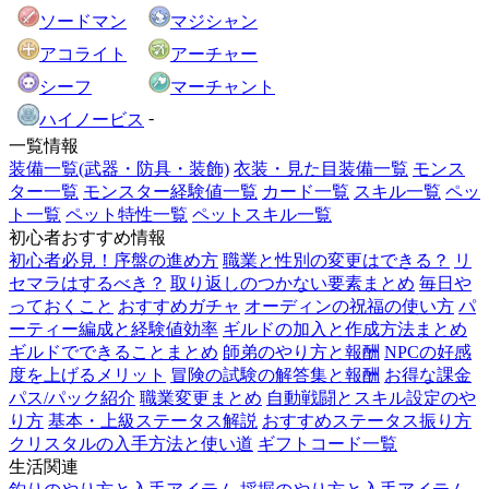
ソードマン
マジシャン
アコライト
アーチャー
シーフ
マーチャント
-
ハイノービス
一覧情報
装備一覧(武器・防具・装飾)
衣装・見た目装備一覧
モンス
ター一覧
モンスター経験値一覧
カード一覧
スキル一覧
ペッ
ト一覧
ペット特性一覧
ペットスキル一覧
初心者おすすめ情報
初心者必見！序盤の進め方
職業と性別の変更はできる？
リ
セマラはするべき？
取り返しのつかない要素まとめ
毎日や
っておくこと
おすすめガチャ
オーディンの祝福の使い方
パ
ーティー編成と経験値効率
ギルドの加入と作成方法まとめ
ギルドでできることまとめ
師弟のやり方と報酬
NPCの好感
度を上げるメリット
冒険の試験の解答集と報酬
お得な課金
パス/パック紹介
職業変更まとめ
自動戦闘とスキル設定のや
り方
基本・上級ステータス解説
おすすめステータス振り方
クリスタルの入手方法と使い道
ギフトコード一覧
生活関連