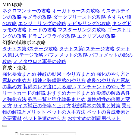
MINI攻略
ネクロマンサーの攻略
オーガトゥースの攻略
ミステルテイ
ンの攻略
キメラの攻略
ダークプリーストの攻略
さすらい狼
の攻略
エンジェリングの攻略
デビルリングの攻略
キングド
ラモの攻略
トードの攻略
マスターリングの攻略
ゴーストリ
ングの攻略
ドラゴンフライの攻略
エクリプスの攻略
幻影の試練ボス攻略
タナトス第3ステージ攻略
タナトス第2ステージ攻略
タナト
ス第1ステージ攻略
バフォメットの攻略
バフォメットの影の
攻略
ミノタウロス軍長の攻略
育成・強化
強化要素まとめ
神紋の効果・やり方まとめ
強化のやり方と
素材の集め方
精錬と装備継承のやり方
改良のやり方と素材
の集め方
装備のレア度による違い
エンチャントのやり方
エ
リートカードの解説
おすすめカードまとめ
影装の解放条件
と強化方法
称号一覧と強化効果まとめ
属性相性の倍率と変
え方
サイズ補正の倍率と上げ方
状態異常の効果と対策
乗り
物の解説とメリット
ペットの入手方法
ペットの育成要素と
必要素材
ペット厳選のやり方
おすすめの戦闘用ペット