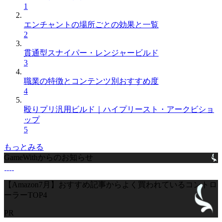
1
エンチャントの場所ごとの効果と一覧
2
貫通型スナイパー・レンジャービルド
3
職業の特徴とコンテンツ別おすすめ度
4
殴りプリ汎用ビルド｜ハイプリースト・アークビショ
ップ
5
もっとみる
GameWithからのお知らせ
【Amazon7月】おすすめ記事からよく買われているコントロ
ーラーTOP4
PR