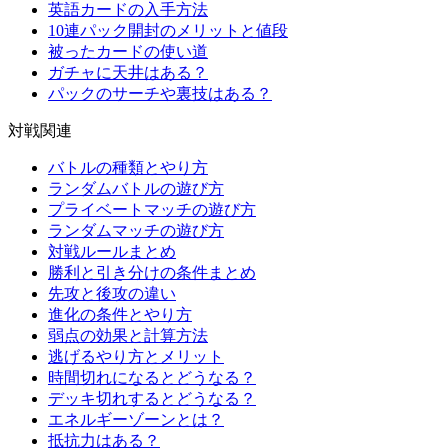
英語カードの入手方法
10連パック開封のメリットと値段
被ったカードの使い道
ガチャに天井はある？
パックのサーチや裏技はある？
対戦関連
バトルの種類とやり方
ランダムバトルの遊び方
プライベートマッチの遊び方
ランダムマッチの遊び方
対戦ルールまとめ
勝利と引き分けの条件まとめ
先攻と後攻の違い
進化の条件とやり方
弱点の効果と計算方法
逃げるやり方とメリット
時間切れになるとどうなる？
デッキ切れするとどうなる？
エネルギーゾーンとは？
抵抗力はある？