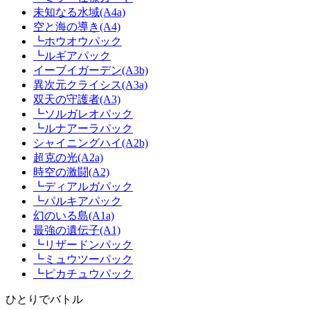
未知なる水域(A4a)
空と海の導き(A4)
┗ホウオウパック
┗ルギアパック
イーブイガーデン(A3b)
異次元クライシス(A3a)
双天の守護者(A3)
┗ソルガレオパック
┗ルナアーラパック
シャイニングハイ(A2b)
超克の光(A2a)
時空の激闘(A2)
┗ディアルガパック
┗パルキアパック
幻のいる島(A1a)
最強の遺伝子(A1)
┗リザードンパック
┗ミュウツーパック
┗ピカチュウパック
ひとりでバトル