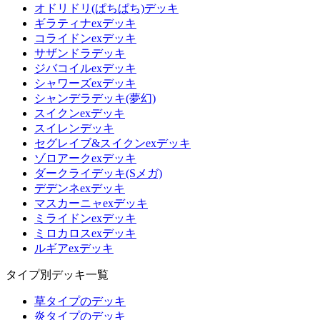
オドリドリ(ぱちぱち)デッキ
ギラティナexデッキ
コライドンexデッキ
サザンドラデッキ
ジバコイルexデッキ
シャワーズexデッキ
シャンデラデッキ(夢幻)
スイクンexデッキ
スイレンデッキ
セグレイブ&スイクンexデッキ
ゾロアークexデッキ
ダークライデッキ(Sメガ)
デデンネexデッキ
マスカーニャexデッキ
ミライドンexデッキ
ミロカロスexデッキ
ルギアexデッキ
タイプ別デッキ一覧
草タイプのデッキ
炎タイプのデッキ