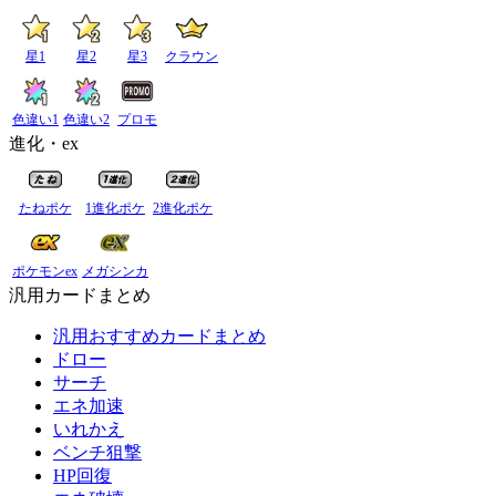
星1
星2
星3
クラウン
色違い1
色違い2
プロモ
進化・ex
たねポケ
1進化ポケ
2進化ポケ
ポケモンex
メガシンカ
汎用カードまとめ
汎用おすすめカードまとめ
ドロー
サーチ
エネ加速
いれかえ
ベンチ狙撃
HP回復