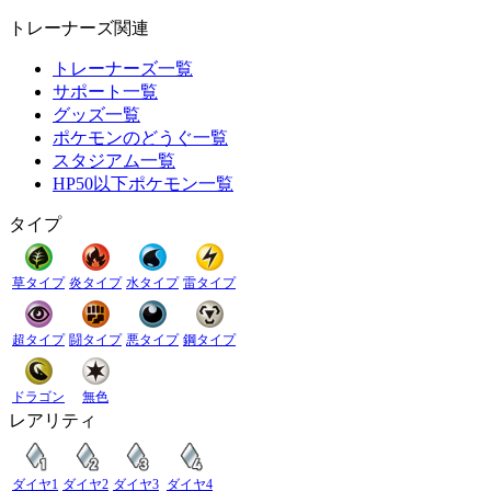
トレーナーズ関連
トレーナーズ一覧
サポート一覧
グッズ一覧
ポケモンのどうぐ一覧
スタジアム一覧
HP50以下ポケモン一覧
タイプ
草タイプ
炎タイプ
水タイプ
雷タイプ
超タイプ
闘タイプ
悪タイプ
鋼タイプ
ドラゴン
無色
レアリティ
ダイヤ1
ダイヤ2
ダイヤ3
ダイヤ4