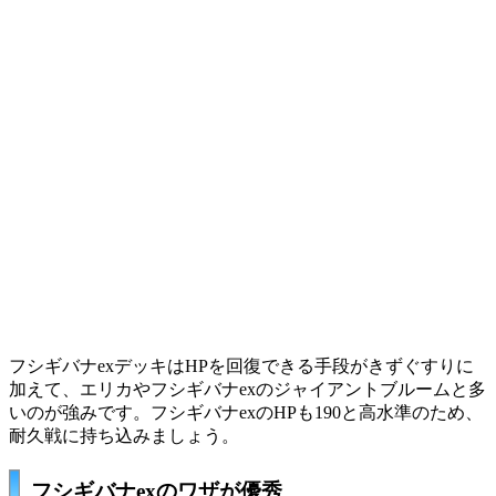
フシギバナexデッキはHPを回復できる手段が
きずぐすり
に
加えて、
エリカ
や
フシギバナex
のジャイアントブルームと多
いのが強みです。フシギバナexのHPも190と高水準のため、
耐久戦に持ち込みましょう。
フシギバナexのワザが優秀