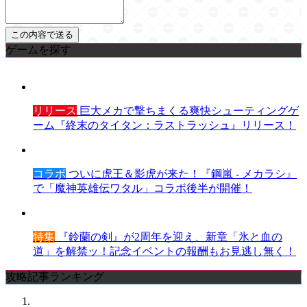
ゲームを探す
リリース
巨大メカで撃ちまくる爽快シューティングゲ
ーム『終末のタイタン：ラストラッシュ』リリース！
コラボ
ついに虎王＆影虎が来た！『鋼嵐 - メカラシ』
で「魔神英雄伝ワタル」コラボ後半が開催！
特集
『鈴蘭の剣』が2周年を迎え、新章「氷と血の
道」を解禁ッ！記念イベントの報酬もお見逃し無く！
攻略記事ランキング