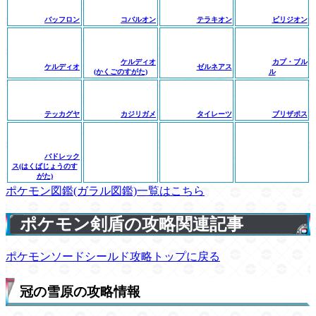
バッフロン
コバルオン
テラキオン
ビリジオン
ケルディオ
カプ・ブル
ケルディオ
ゼルネアス
(かくごのすがた)
ル
テッカグヤ
カジリガメ
タイレーツ
ブリザポス
バドレック
ス(はくばじょうのす
がた)
ポケモン図鑑(ガラル図鑑)一覧はこちら
ポケモン剣盾の攻略関連記事
ポケモンソードシールド攻略トップに戻る
冠の雪原の攻略情報