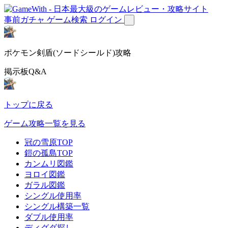
事前ガチャ
ゲーム検索
ログイン
ポケモン剣盾(ソードシールド)攻略
掲示板Q&A
トップに戻る
ゲーム攻略一覧を見る
冠の雪原TOP
鎧の孤島TOP
カンムリ図鑑
ヨロイ図鑑
ガラル図鑑
シングル使用率
シングル構築一覧
ダブル使用率
ディグダ探し