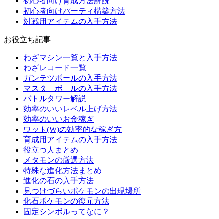
初心者向け育成方法解説
初心者向けパーティ構築方法
対戦用アイテムの入手方法
お役立ち記事
わざマシン一覧と入手方法
わざレコード一覧
ガンテツボールの入手方法
マスターボールの入手方法
バトルタワー解説
効率のいいレベル上げ方法
効率のいいお金稼ぎ
ワット(W)の効率的な稼ぎ方
育成用アイテムの入手方法
役立つ人まとめ
メタモンの厳選方法
特殊な進化方法まとめ
進化の石の入手方法
見つけづらいポケモンの出現場所
化石ポケモンの復元方法
固定シンボルってなに？