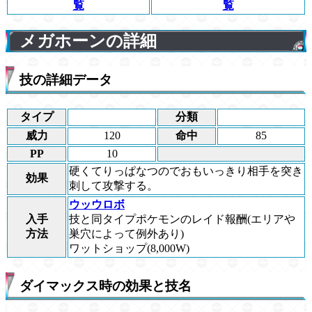
覧
覧
メガホーンの詳細
技の詳細データ
タイプ
分類
威力
120
命中
85
PP
10
硬くてりっぱなつのでおもいっきり相手を突き
効果
刺して攻撃する。
ウッウロボ
入手
技と同タイプポケモンのレイド報酬(エリアや
方法
巣穴によって例外あり)
ワットショップ(8,000W)
ダイマックス時の効果と技名