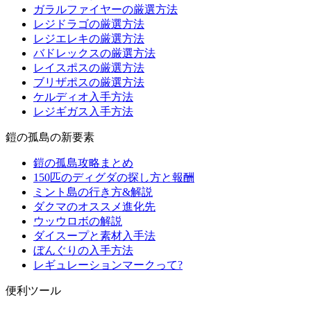
ガラルファイヤーの厳選方法
レジドラゴの厳選方法
レジエレキの厳選方法
バドレックスの厳選方法
レイスポスの厳選方法
ブリザポスの厳選方法
ケルディオ入手方法
レジギガス入手方法
鎧の孤島の新要素
鎧の孤島攻略まとめ
150匹のディグダの探し方と報酬
ミント島の行き方&解説
ダクマのオススメ進化先
ウッウロボの解説
ダイスープと素材入手法
ぼんぐりの入手方法
レギュレーションマークって?
便利ツール