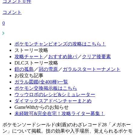
コメント
0
件
コメント
0
ポケモンチャンピオンズの攻略はこちら！
ストーリー攻略
攻略チャート
／
おすすめ旅パ
／
クリア後要素
DLCストーリー攻略
鎧の孤島
／
冠の雪原
／
ガラルスタートーナメント
お役立ち記事
ガラル図鑑(全400種)一覧
ポケモン交換掲示板はこちら
ウッウロボのレシピ&シミュレーター
ダイマックスアドベンチャーまとめ
GameWithからのお知らせ
未経験可&完全在宅！攻略ライター募集！
ポケモンソードシールド(剣盾)のわざレコード28「メガホー
ン」について掲載。技の効果や入手場所、覚えられるポケモ