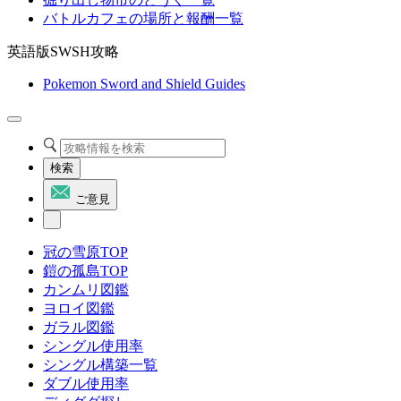
バトルカフェの場所と報酬一覧
英語版SWSH攻略
Pokemon Sword and Shield Guides
検索
ご意見
冠の雪原TOP
鎧の孤島TOP
カンムリ図鑑
ヨロイ図鑑
ガラル図鑑
シングル使用率
シングル構築一覧
ダブル使用率