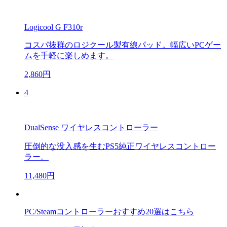
Logicool G F310r
コスパ抜群のロジクール製有線パッド。幅広いPCゲー
ムを手軽に楽しめます。
2,860円
4
DualSense ワイヤレスコントローラー
圧倒的な没入感を生むPS5純正ワイヤレスコントロー
ラー。
11,480円
PC/Steamコントローラーおすすめ20選はこちら