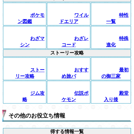
ポケモ
ワイル
特性
ン図鑑
ドエリア
一覧
わざマ
わざレ
特殊
シン
コード
進化
ストーリー攻略
ストー
おすす
最初
リー攻略
め旅パ
の御三家
ジム攻
伝説ポ
殿堂
略
ケモン
入り後
その他のお役立ち情報
得する情報一覧