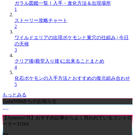
ガラル図鑑一覧！入手・進化方法＆出現場所
1
ストーリー攻略チャート
2
ワイルドエリアの出現ポケモンと巣穴の仕組み | 今日
の天候
3
クリア後(殿堂入り後)に出来ることまとめ
4
化石ポケモンの入手方法とおすすめの復元組み合わせ
5
もっとみる
GameWithからのお知らせ
【Amazon7月】おすすめ記事からよく買われているコントロ
ーラーTOP4
PR