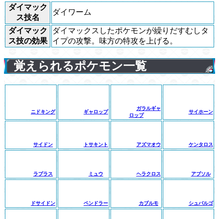
ダイマック
ダイワーム
ス技名
ダイマック
ダイマックスしたポケモンが繰りだすむしタ
ス技の効果
イプの攻撃。味方の特攻を上げる。
覚えられるポケモン一覧
ガラルギャ
ニドキング
ギャロップ
サイホーン
ロップ
サイドン
トサキント
アズマオウ
ケンタロス
ラプラス
ミュウ
ヘラクロス
アブソル
ドサイドン
ペンドラー
カブルモ
シュバルゴ