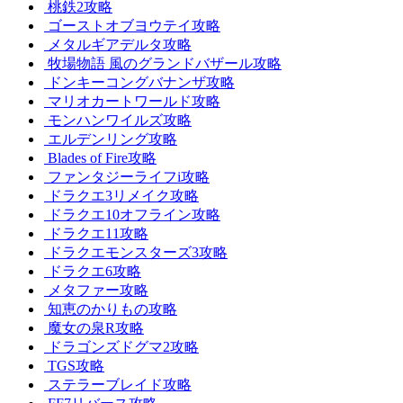
桃鉄2攻略
ゴーストオブヨウテイ攻略
メタルギアデルタ攻略
牧場物語 風のグランドバザール攻略
ドンキーコングバナンザ攻略
マリオカートワールド攻略
モンハンワイルズ攻略
エルデンリング攻略
Blades of Fire攻略
ファンタジーライフi攻略
ドラクエ3リメイク攻略
ドラクエ10オフライン攻略
ドラクエ11攻略
ドラクエモンスターズ3攻略
ドラクエ6攻略
メタファー攻略
知恵のかりもの攻略
魔女の泉R攻略
ドラゴンズドグマ2攻略
TGS攻略
ステラーブレイド攻略