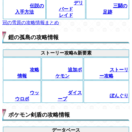
デリ
伝説の
三闘の
バード
入手方法
足跡
レイド
冠の雪原の攻略情報まとめ
鎧の孤島の攻略情報
ストーリー攻略&新要素
攻略
追加ポ
ストーリ
情報
ケモン
ー攻略
ウッ
ダイス
ぼんぐり
ウロボ
ープ
ポケモン剣盾の攻略情報
データベース