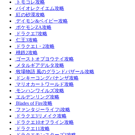
トモコレ攻略
バイオレクイエム攻略
紅の砂漠攻略
デイモン&ベイビー攻略
ポケモンZA攻略
ドラクエ7攻略
仁王3攻略
ドラクエ1・2攻略
桃鉄2攻略
ゴーストオブヨウテイ攻略
メタルギアデルタ攻略
牧場物語 風のグランドバザール攻略
ドンキーコングバナンザ攻略
マリオカートワールド攻略
モンハンワイルズ攻略
エルデンリング攻略
Blades of Fire攻略
ファンタジーライフi攻略
ドラクエ3リメイク攻略
ドラクエ10オフライン攻略
ドラクエ11攻略
ドラクエモンスターズ3攻略