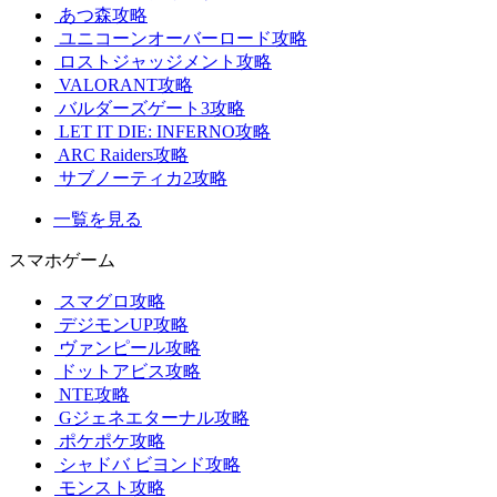
あつ森攻略
ユニコーンオーバーロード攻略
ロストジャッジメント攻略
VALORANT攻略
バルダーズゲート3攻略
LET IT DIE: INFERNO攻略
ARC Raiders攻略
サブノーティカ2攻略
一覧を見る
スマホゲーム
スマグロ攻略
デジモンUP攻略
ヴァンピール攻略
ドットアビス攻略
NTE攻略
Gジェネエターナル攻略
ポケポケ攻略
シャドバ ビヨンド攻略
モンスト攻略