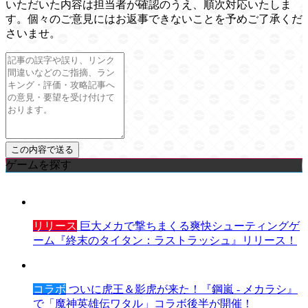
いただいた内容は担当者が確認のうえ、順次対応いたしま
す。個々のご意見にはお返事できないことを予めご了承くだ
さいませ。
ゲームを探す
リリース
巨大メカで撃ちまくる爽快シューティングゲ
ーム『終末のタイタン：ラストラッシュ』リリース！
コラボ
ついに虎王＆影虎が来た！『鋼嵐 - メカラシ』
で「魔神英雄伝ワタル」コラボ後半が開催！