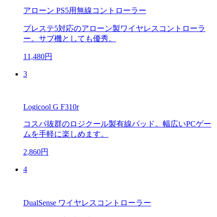
アローン PS5用無線コントローラー
プレステ5対応のアローン製ワイヤレスコントローラ
ー。サブ機としても優秀。
11,480円
3
Logicool G F310r
コスパ抜群のロジクール製有線パッド。幅広いPCゲー
ムを手軽に楽しめます。
2,860円
4
DualSense ワイヤレスコントローラー