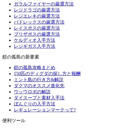
ガラルファイヤーの厳選方法
レジドラゴの厳選方法
レジエレキの厳選方法
バドレックスの厳選方法
レイスポスの厳選方法
ブリザポスの厳選方法
ケルディオ入手方法
レジギガス入手方法
鎧の孤島の新要素
鎧の孤島攻略まとめ
150匹のディグダの探し方と報酬
ミント島の行き方&解説
ダクマのオススメ進化先
ウッウロボの解説
ダイスープと素材入手法
ぼんぐりの入手方法
レギュレーションマークって?
便利ツール