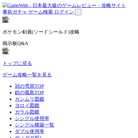
事前ガチャ
ゲーム検索
ログイン
ポケモン剣盾(ソードシールド)攻略
掲示板Q&A
トップに戻る
ゲーム攻略一覧を見る
冠の雪原TOP
鎧の孤島TOP
カンムリ図鑑
ヨロイ図鑑
ガラル図鑑
シングル使用率
シングル構築一覧
ダブル使用率
ディグダ探し