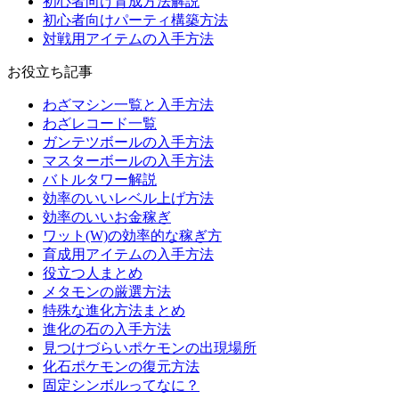
初心者向け育成方法解説
初心者向けパーティ構築方法
対戦用アイテムの入手方法
お役立ち記事
わざマシン一覧と入手方法
わざレコード一覧
ガンテツボールの入手方法
マスターボールの入手方法
バトルタワー解説
効率のいいレベル上げ方法
効率のいいお金稼ぎ
ワット(W)の効率的な稼ぎ方
育成用アイテムの入手方法
役立つ人まとめ
メタモンの厳選方法
特殊な進化方法まとめ
進化の石の入手方法
見つけづらいポケモンの出現場所
化石ポケモンの復元方法
固定シンボルってなに？