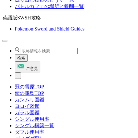
バトルカフェの場所と報酬一覧
英語版SWSH攻略
Pokemon Sword and Shield Guides
検索
ご意見
冠の雪原TOP
鎧の孤島TOP
カンムリ図鑑
ヨロイ図鑑
ガラル図鑑
シングル使用率
シングル構築一覧
ダブル使用率