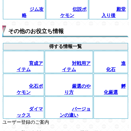
ジム攻
伝説ポ
殿堂
略
ケモン
入り後
その他のお役立ち情報
得する情報一覧
育成ア
対戦用ア
進
イテム
イテム
化石
化石ポ
厳選のや
孵
ケモン
り方
化厳選
ダイマ
バージョ
ックス
ンの違い
ユーザー登録のご案内