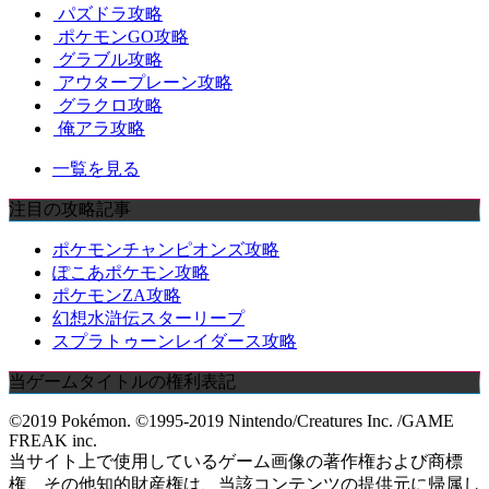
パズドラ攻略
ポケモンGO攻略
グラブル攻略
アウタープレーン攻略
グラクロ攻略
俺アラ攻略
一覧を見る
注目の攻略記事
ポケモンチャンピオンズ攻略
ぽこあポケモン攻略
ポケモンZA攻略
幻想水滸伝スターリープ
スプラトゥーンレイダース攻略
当ゲームタイトルの権利表記
©2019 Pokémon. ©1995-2019 Nintendo/Creatures Inc. /GAME
FREAK inc.
当サイト上で使用しているゲーム画像の著作権および商標
権、その他知的財産権は、当該コンテンツの提供元に帰属し