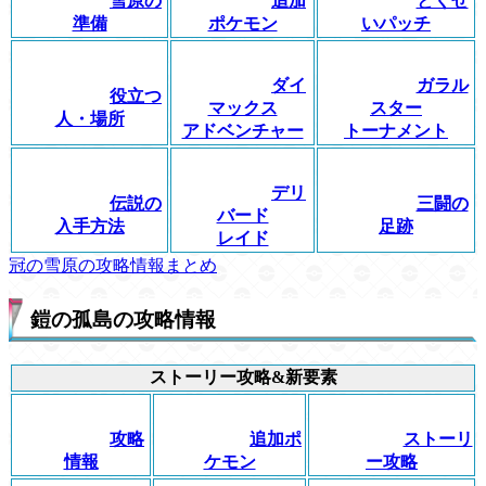
雪原の
追加
とくせ
準備
ポケモン
いパッチ
ダイ
ガラル
役立つ
マックス
スター
人・場所
アドベンチャー
トーナメント
デリ
伝説の
三闘の
バード
入手方法
足跡
レイド
冠の雪原の攻略情報まとめ
鎧の孤島の攻略情報
ストーリー攻略&新要素
攻略
追加ポ
ストーリ
情報
ケモン
ー攻略