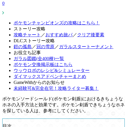
0
ポケモンチャンピオンズの攻略はこちら！
ストーリー攻略
攻略チャート
／
おすすめ旅パ
／
クリア後要素
DLCストーリー攻略
鎧の孤島
／
冠の雪原
／
ガラルスタートーナメント
お役立ち記事
ガラル図鑑(全400種)一覧
ポケモン交換掲示板はこちら
ウッウロボのレシピ&シミュレーター
ダイマックスアドベンチャーまとめ
GameWithからのお知らせ
未経験可&完全在宅！攻略ライター募集！
ポケモンソードシールド(ポケモン剣盾)におけるきちょうな
ホネの入手方法と効果です。ポケモン剣盾できちょうなホネ
を探している人は、参考にしてください。
目次