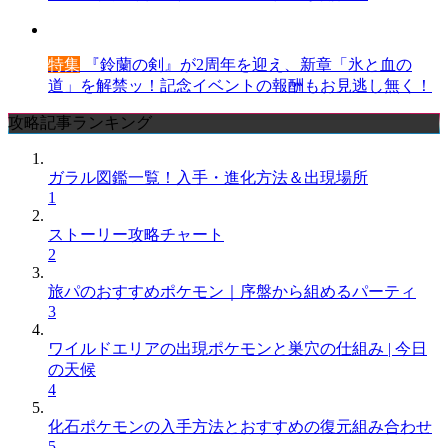
特集
『鈴蘭の剣』が2周年を迎え、新章「氷と血の
道」を解禁ッ！記念イベントの報酬もお見逃し無く！
攻略記事ランキング
ガラル図鑑一覧！入手・進化方法＆出現場所
1
ストーリー攻略チャート
2
旅パのおすすめポケモン｜序盤から組めるパーティ
3
ワイルドエリアの出現ポケモンと巣穴の仕組み | 今日
の天候
4
化石ポケモンの入手方法とおすすめの復元組み合わせ
5