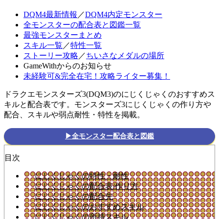
DQM4最新情報
／
DQM4内定モンスター
全モンスターの配合表と図鑑一覧
最強モンスターまとめ
スキル一覧
／
特性一覧
ストーリー攻略
／
ちいさなメダルの場所
GameWithからのお知らせ
未経験可&完全在宅！攻略ライター募集！
ドラクエモンスターズ3(DQM3)のにじくじゃくのおすすめス
キルと配合表です。モンスターズ3にじくじゃくの作り方や
配合、スキルや弱点耐性・特性を掲載。
▶全モンスター配合表と図鑑
目次
にじくじゃくの特性・耐性
にじくじゃくの配合表/作り方
にじくじゃくの配合先
にじくじゃくのおすすめスキル
にじくじゃくの所持スキル