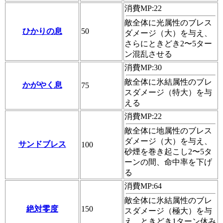
消費MP:22
敵全体に光属性のブレス
ひかりの息
50
ダメージ（大）を与え、
さらにときどき2〜5ター
ン混乱させる
消費MP:30
敵全体に氷結属性のブレ
かがやく息
75
スダメージ（特大）を与
える
消費MP:22
敵全体に地属性のブレス
ダメージ（大）を与え、
サンドブレス
100
砂煙を巻き起こし2〜5タ
ーンの間、命中率を下げ
る
消費MP:64
敵全体に氷結属性のブレ
絶対零度
150
スダメージ（極大）を与
え、ときどき1ターン休み