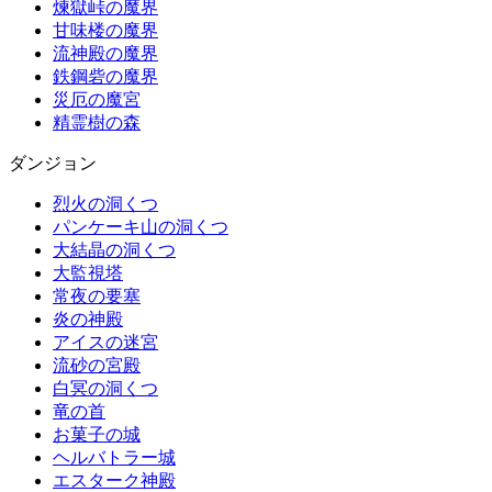
煉獄峠の魔界
甘味楼の魔界
流神殿の魔界
鉄鋼砦の魔界
災厄の魔宮
精霊樹の森
ダンジョン
烈火の洞くつ
パンケーキ山の洞くつ
大結晶の洞くつ
大監視塔
常夜の要塞
炎の神殿
アイスの迷宮
流砂の宮殿
白冥の洞くつ
竜の首
お菓子の城
ヘルバトラー城
エスターク神殿