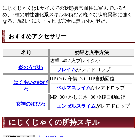
にじくじゃくはLサイズでの状態異常耐性に富んでいるた
め、2種の耐性強化系スキルを積むと様々な状態異常に強く
なる。混乱・眠り・マヒは完全に無力化可能だ。
おすすめアクセサリー
名前
効果と入手方法
攻撃+40 / 火ブレイク小
炎のうでわ
フレイム
がレアドロップ
HP+30 / 守備+30 / HP自動回復
はくあいのゆび
ベホマスライム
がレアドロップ
わ
MP+30 / かしこさ+30 / MP自動回復
女神のゆびわ
エンゼルスライム
がレアドロップ
にじくじゃくの所持スキル