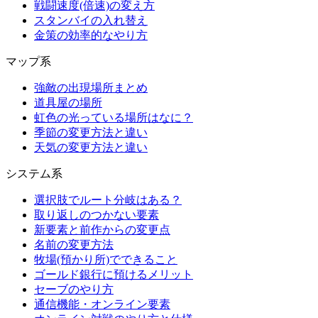
戦闘速度(倍速)の変え方
スタンバイの入れ替え
金策の効率的なやり方
マップ系
強敵の出現場所まとめ
道具屋の場所
虹色の光っている場所はなに？
季節の変更方法と違い
天気の変更方法と違い
システム系
選択肢でルート分岐はある？
取り返しのつかない要素
新要素と前作からの変更点
名前の変更方法
牧場(預かり所)でできること
ゴールド銀行に預けるメリット
セーブのやり方
通信機能・オンライン要素