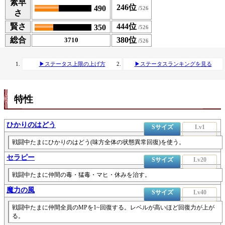
素早
246位
490
さ
賢さ
444位
350
総合
380位
3710
▶ステータス上限の上げ方
▶ステータスランキングを見る
特性
ひかりのはどう
Sサイズ
Lv1
戦闘中たまにひかりのはどう(味方全体の状態異常回復)を使う。
セラピー
Sサイズ
Lv20
戦闘中たまに仲間の毒・猛毒・マヒ・休みを治す。
魔力の風
Sサイズ
Lv40
戦闘中たまに仲間全員のMPを1~回復する。レベルが高いほど回復力が上が
る。