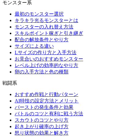
モンスター系
最初のモンスター選択
キラキラ光るモンスターとは
モンスターの入れ替え方法
スキルポイント稼ぎと引き継ぎ
配合の解放条件とやり方
サイズによる違い
Lサイズの作り方と入手方法
お見合いのおすすめモンスター
レベル上げの効率的なやり方
卵の入手方法と色の種類
戦闘系
おすすめ作戦と行動パターン
AI特技の設定方法とメリット
バーストの発生条件と効果
バトルのコツと有利に戦う方法
スカウトのコツとやり方
起き上がり確率の上げ方
怒り状態の効果と解き方