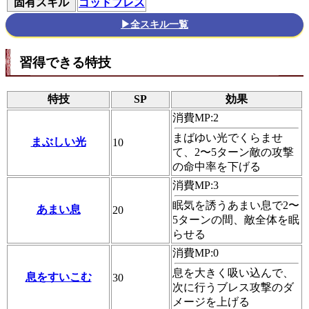
固有スキル
ゴッドブレス
▶全スキル一覧
習得できる特技
特技
SP
効果
消費MP:2
まばゆい光でくらませ
まぶしい光
10
て、2〜5ターン敵の攻撃
の命中率を下げる
消費MP:3
眠気を誘うあまい息で2〜
あまい息
20
5ターンの間、敵全体を眠
らせる
消費MP:0
息を大きく吸い込んで、
息をすいこむ
30
次に行うブレス攻撃のダ
メージを上げる