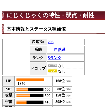
にじくじゃくの特性・弱点・耐性
基本情報とステータス種族値
図鑑No
203
自然系
系統
ランク
Sランク
なし
ノーマル
ドロップ
なし
レア
HP
168位
1370
MP
80位
500
攻撃
150位
590
守備
398位
410