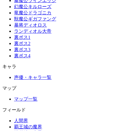
暴魔公ツインエッジ
幻魔公キルローズ
竜魔公ドラゴニカ
獣魔公ギガファング
暴将ディオロス
ランディオル大帝
裏ボス1
裏ボス2
裏ボス3
裏ボス4
キャラ
声優・キャラ一覧
マップ
マップ一覧
フィールド
人間界
覇王城の魔界