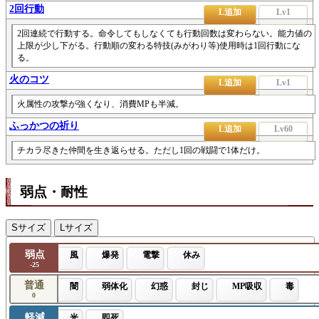
2回行動
L追加
Lv1
2回連続で行動する。命令してもしなくても行動回数は変わらない。能力値の
上限が少し下がる。行動順の変わる特技(みがわり等)使用時は1回行動にな
る。
火のコツ
L追加
Lv1
火属性の攻撃が強くなり、消費MPも半減。
ふっかつの祈り
L追加
Lv60
チカラ尽きた仲間を生き返らせる。ただし1回の戦闘で1体だけ。
弱点・耐性
Sサイズ
Lサイズ
弱点
風
爆発
電撃
休み
-25
普通
闇
弱体化
幻惑
封じ
MP吸収
毒
0
軽減
光
即死