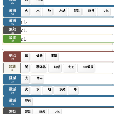
25
激減
火
水
地
氷結
混乱
眠り
マヒ
50
激減
なし
75
無効
なし
100
吸収
なし
125
弱点
風
爆発
電撃
-25
普通
闇
弱体化
幻惑
封じ
MP吸収
0
軽減
光
休み
25
激減
火
水
地
氷結
毒
50
激減
即死
75
無効
混乱
眠り
マヒ