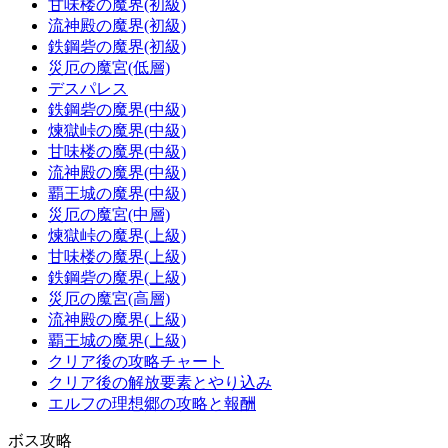
甘味楼の魔界(初級)
流神殿の魔界(初級)
鉄鋼砦の魔界(初級)
災厄の魔宮(低層)
デスパレス
鉄鋼砦の魔界(中級)
煉獄峠の魔界(中級)
甘味楼の魔界(中級)
流神殿の魔界(中級)
覇王城の魔界(中級)
災厄の魔宮(中層)
煉獄峠の魔界(上級)
甘味楼の魔界(上級)
鉄鋼砦の魔界(上級)
災厄の魔宮(高層)
流神殿の魔界(上級)
覇王城の魔界(上級)
クリア後の攻略チャート
クリア後の解放要素とやり込み
エルフの理想郷の攻略と報酬
ボス攻略