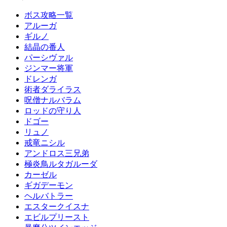
ボス攻略一覧
アルーガ
ギルノ
結晶の番人
パーシヴァル
ジンマー将軍
ドレンガ
術者ダライラス
呪僧ナルバラム
ロッドの守り人
ドゴー
リュノ
戒竜ニシル
アンドロス三兄弟
極炎鳥ルタガルーダ
カーゼル
ギガデーモン
ヘルバトラー
エスタークイスナ
エビルプリースト