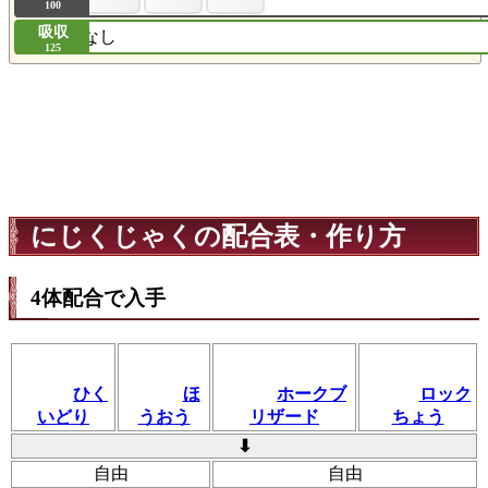
100
吸収
なし
125
にじくじゃくの配合表・作り方
4体配合で入手
ひく
ほ
ホークブ
ロック
いどり
うおう
リザード
ちょう
⬇
自由
自由