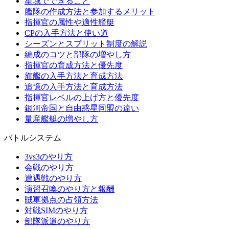
星域でできること
艦隊の作成方法と参加するメリット
指揮官の属性や適性艦艇
CPの入手方法と使い道
シーズンとスプリット制度の解説
編成のコツと部隊の増やし方
指揮官の育成方法と優先度
旗艦の入手方法と育成方法
追憶の入手方法と育成方法
指揮官レベルの上げ方と優先度
銀河帝国と自由惑星同盟の違い
量産艦艇の増やし方
バトルシステム
3vs3のやり方
会戦のやり方
遭遇戦のやり方
演習召喚のやり方と報酬
賊軍拠点の占領方法
対戦SIMのやり方
部隊派遣のやり方