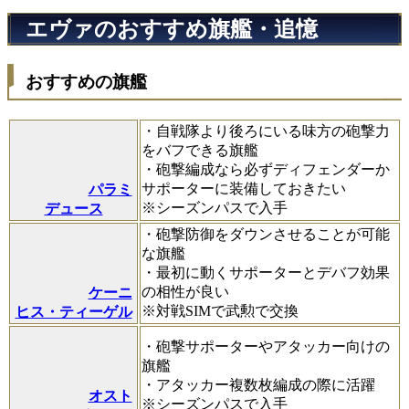
エヴァのおすすめ旗艦・追憶
おすすめの旗艦
・自戦隊より後ろにいる味方の砲撃力
をバフできる旗艦
・砲撃編成なら必ずディフェンダーか
サポーターに装備しておきたい
パラミ
※シーズンパスで入手
デュース
・砲撃防御をダウンさせることが可能
な旗艦
・最初に動くサポーターとデバフ効果
の相性が良い
ケーニ
※対戦SIMで武勲で交換
ヒス・ティーゲル
・砲撃サポーターやアタッカー向けの
旗艦
・アタッカー複数枚編成の際に活躍
オスト
※シーズンパスで入手