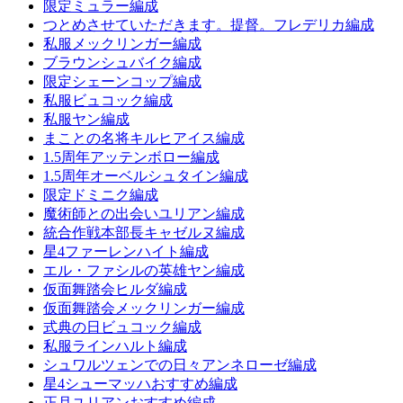
限定ミュラー編成
つとめさせていただきます。提督。フレデリカ編成
私服メックリンガー編成
ブラウンシュバイク編成
限定シェーンコップ編成
私服ビュコック編成
私服ヤン編成
まことの名将キルヒアイス編成
1.5周年アッテンボロー編成
1.5周年オーベルシュタイン編成
限定ドミニク編成
魔術師との出会いユリアン編成
統合作戦本部長キャゼルヌ編成
星4ファーレンハイト編成
エル・ファシルの英雄ヤン編成
仮面舞踏会ヒルダ編成
仮面舞踏会メックリンガー編成
式典の日ビュコック編成
私服ラインハルト編成
シュワルツェンでの日々アンネローゼ編成
星4シューマッハおすすめ編成
正月ユリアンおすすめ編成