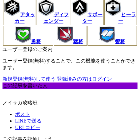
アタッ
ディフ
サポー
ヒーラ
カー
ェンダー
ター
ー
勇将
猛将
智将
ユーザー登録のご案内
ユーザー登録(無料)することで、この機能を使うことができ
ます。
新規登録(無料)して使う
登録済みの方はログイン
この記事を書いた人
ノイサガ攻略班
ポスト
LINEで送る
URLコピー
この記事を評価しよう！