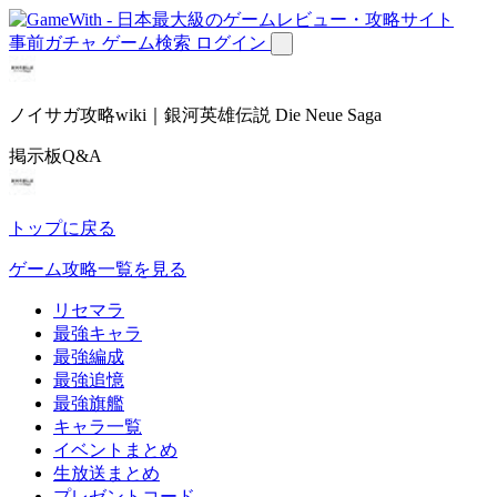
事前ガチャ
ゲーム検索
ログイン
ノイサガ攻略wiki｜銀河英雄伝説 Die Neue Saga
掲示板Q&A
トップに戻る
ゲーム攻略一覧を見る
リセマラ
最強キャラ
最強編成
最強追憶
最強旗艦
キャラ一覧
イベントまとめ
生放送まとめ
プレゼントコード