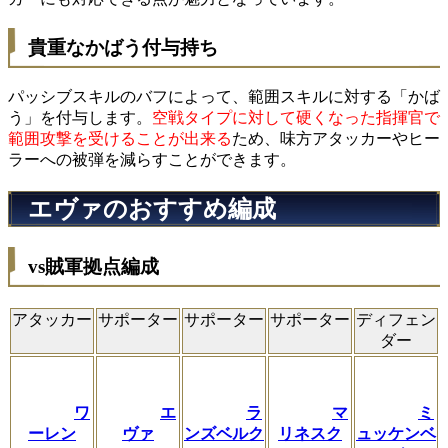
貴重なかばう付与持ち
パッシブスキルのバフによって、範囲スキルに対する「かば
う」を付与します。
空戦タイプに対して硬くなった指揮官で
範囲攻撃を受けることが出来る
ため、味方アタッカーやヒー
ラーへの被弾を減らすことができます。
エヴァのおすすめ編成
vs賊軍拠点編成
アタッカー
サポーター
サポーター
サポーター
ディフェン
ダー
ワ
エ
ラ
マ
ミ
ーレン
ヴァ
ンズベルク
リネスク
ュッケンベ