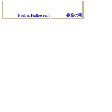
春空の燕
Frohes Halloween!