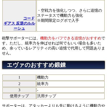
・空戦力を強化しつつ、さらに追憶の
ステータスで機動力も強化
コード
※期間限定ログボで入手
ギアス 反逆のルル
ーシュ
砲撃サポーターには、
機動力をバフできる追憶がおすすめ
で
す。ただし、統率力を伸ばせれば何でもいい場合も多いた
め、余っているレアリティの高い追憶で代用して問題ありま
せん。
エヴァのおすすめ鍛錬
1
機動力
2
統率力
3
-
使用チップ
汎用チップ
サポーターは、アタッカーよりも先に動けるように機動力や