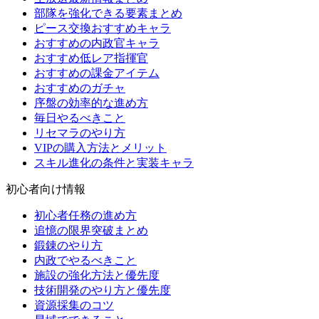
部隊を強化できる要素まとめ
ピース交換おすすめキャラ
おすすめの内政官キャラ
おすすめ低レア指揮官
おすすめの課金アイテム
おすすめのガチャ
序盤の効率的な進め方
毎日やるべきこと
リセマラのやり方
VIPの購入方法とメリット
スキル進化の条件と実装キャラ
初心者向け情報
初心者任務の進め方
追憶の限界突破まとめ
鍛錬のやり方
内政でやるべきこと
施設の強化方法と優先度
技術開発のやり方と優先度
資源採集のコツ