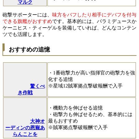
マルク
砲撃サポーターには、
味方をバフしたり相手にデバフを付与
できる旗艦がおすすめ
です。基本的には、パラミデュースか
ケーニヒス・ティーゲルを装備していれば、どんなコンテン
ツでも活躍します。
おすすめの追憶
・1番砲撃力が高い指揮官の砲撃力を強
化する追憶
※星域12賊軍拠点撃破報酬で入手
驚くべ
き作戦
・機動力を伸ばせる追憶
・砲撃力も伸ばせるため、基本的には
最もおすすめ
大神オ
※賊軍拠点撃破報酬で入手
ーディンの恩寵あ
らんことを