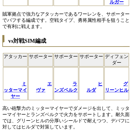
ルガー
賊軍拠点で強力なアタッカーであるワーレンを、サポーター
でバフする編成です。空戦タイプ、勇将属性相手を狙うこと
で有利に戦えます。
vs対戦SIM編成
アタッカー
サポーター
サポーター
サポーター
ディフェン
ダー
ミ
エ
ラ
ヒ
グ
ッターマイ
ヴァ
ンズベルク
ルダ
リーンヒル
ヤー
高い砲撃力のミッターマイヤーでダメージを出して、ミッタ
ーマイヤーとランズベルクで火力をサポートします。耐久面
では、グリーンヒルの分厚いシールドで耐えつつ、デバフに
対してはヒルダで対策しています。