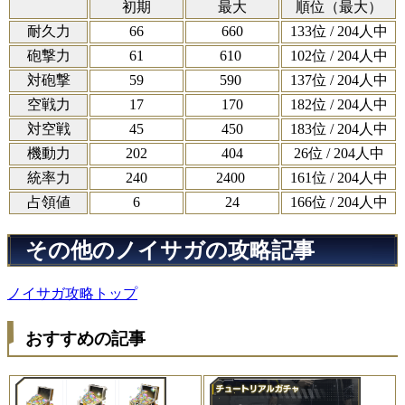
初期
最大
順位（最大）
耐久力
66
660
133位 / 204人中
砲撃力
61
610
102位 / 204人中
対砲撃
59
590
137位 / 204人中
空戦力
17
170
182位 / 204人中
対空戦
45
450
183位 / 204人中
機動力
202
404
26位 / 204人中
統率力
240
2400
161位 / 204人中
占領値
6
24
166位 / 204人中
その他のノイサガの攻略記事
ノイサガ攻略トップ
おすすめの記事