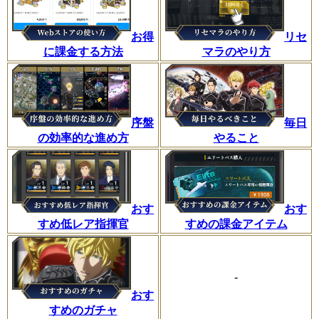
お得
リセ
に課金する方法
マラのやり方
序盤
毎日
の効率的な進め方
やること
おす
おす
すめ低レア指揮官
すめの課金アイテム
-
おす
すめのガチャ