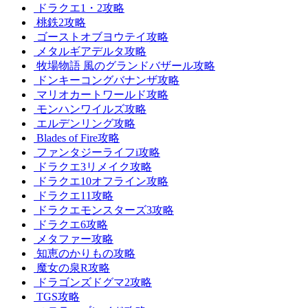
ドラクエ1・2攻略
桃鉄2攻略
ゴーストオブヨウテイ攻略
メタルギアデルタ攻略
牧場物語 風のグランドバザール攻略
ドンキーコングバナンザ攻略
マリオカートワールド攻略
モンハンワイルズ攻略
エルデンリング攻略
Blades of Fire攻略
ファンタジーライフi攻略
ドラクエ3リメイク攻略
ドラクエ10オフライン攻略
ドラクエ11攻略
ドラクエモンスターズ3攻略
ドラクエ6攻略
メタファー攻略
知恵のかりもの攻略
魔女の泉R攻略
ドラゴンズドグマ2攻略
TGS攻略