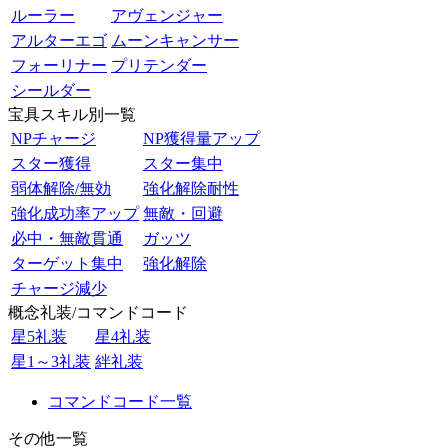
ルーラー
アヴェンジャー
アルターエゴ
ムーンキャンサー
フォーリナー
プリテンダー
シールダー
宝具スキル別一覧
NPチャージ
NP獲得量アップ
スター獲得
スター集中
弱体解除/無効
強化解除耐性
強化成功率アップ
無敵・回避
必中・無敵貫通
ガッツ
ターゲット集中
強化解除
チャージ減少
概念礼装/コマンドコード
星5礼装
星4礼装
星1～3礼装
絆礼装
コマンドコード一覧
その他一覧