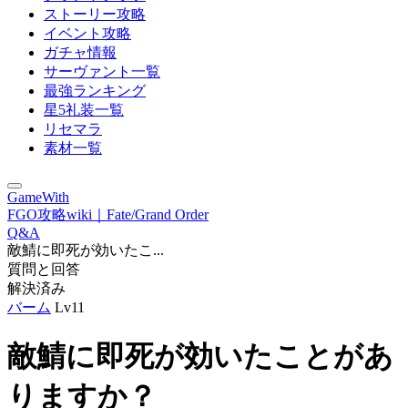
ストーリー攻略
イベント攻略
ガチャ情報
サーヴァント一覧
最強ランキング
星5礼装一覧
リセマラ
素材一覧
GameWith
FGO攻略wiki｜Fate/Grand Order
Q&A
敵鯖に即死が効いたこ...
質問と回答
解決済み
バーム
Lv11
敵鯖に即死が効いたことがあ
りますか？