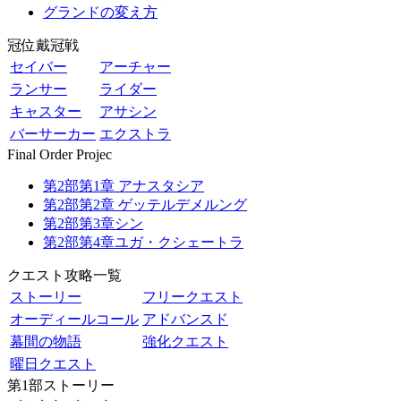
グランドの変え方
冠位戴冠戦
セイバー
アーチャー
ランサー
ライダー
キャスター
アサシン
バーサーカー
エクストラ
Final Order Projec
第2部第1章 アナスタシア
第2部第2章 ゲッテルデメルング
第2部第3章シン
第2部第4章ユガ・クシェートラ
クエスト攻略一覧
ストーリー
フリークエスト
オーディールコール
アドバンスド
幕間の物語
強化クエスト
曜日クエスト
第1部ストーリー