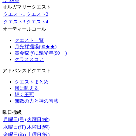
2部終章
オルガマリークエスト
クエスト1
クエスト2
クエスト3
クエスト4
オーディールコール
クエスト一覧
月光採掘場(90★★)
賞金稼ぎに幾光年(90++)
クラススコア
アドバンスドクエスト
クエストまとめ
嵐に吼える
輝く王冠
無敵の力と神の智慧
曜日極級
月曜日(弓)
火曜日(槍)
水曜日(狂)
木曜日(騎)
金曜日(術)
土曜日(殺)