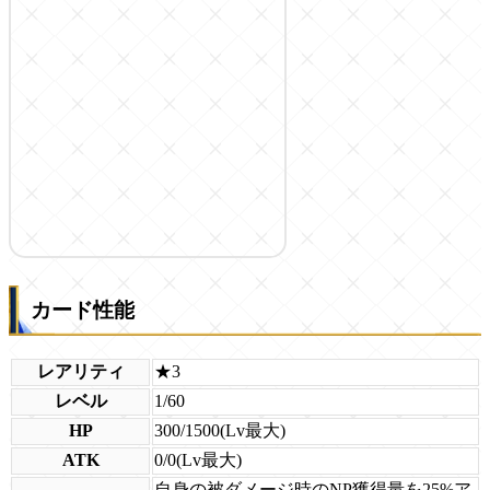
カード性能
レアリティ
★3
レベル
1/60
HP
300/1500(Lv最大)
ATK
0/0(Lv最大)
自身の被ダメージ時のNP獲得量を25%ア