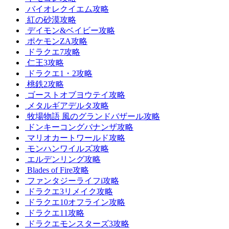
バイオレクイエム攻略
紅の砂漠攻略
デイモン&ベイビー攻略
ポケモンZA攻略
ドラクエ7攻略
仁王3攻略
ドラクエ1・2攻略
桃鉄2攻略
ゴーストオブヨウテイ攻略
メタルギアデルタ攻略
牧場物語 風のグランドバザール攻略
ドンキーコングバナンザ攻略
マリオカートワールド攻略
モンハンワイルズ攻略
エルデンリング攻略
Blades of Fire攻略
ファンタジーライフi攻略
ドラクエ3リメイク攻略
ドラクエ10オフライン攻略
ドラクエ11攻略
ドラクエモンスターズ3攻略