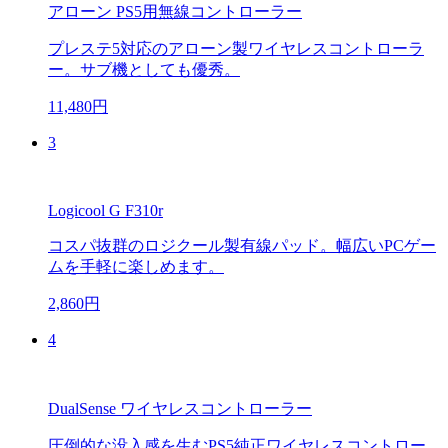
アローン PS5用無線コントローラー
プレステ5対応のアローン製ワイヤレスコントローラ
ー。サブ機としても優秀。
11,480円
3
Logicool G F310r
コスパ抜群のロジクール製有線パッド。幅広いPCゲー
ムを手軽に楽しめます。
2,860円
4
DualSense ワイヤレスコントローラー
圧倒的な没入感を生むPS5純正ワイヤレスコントロー