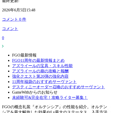
最終更新:
2026年6月5日15:48
コメント
0
件
コメント
0
FGO最新情報
FGO11周年の最新情報まとめ
アズライールの宝具・スキル性能
アズライールの廟の攻略と報酬
強化クエスト第20弾の強化内容
11周年福袋のおすすめサーヴァント
デスティニーオーダー召喚のおすすめサーヴァント
GameWithからのお知らせ
未経験可&完全在宅！攻略ライター募集！
FGOの概念礼装『オルテンシア』の性能を紹介。オルテン
シアを最大解放した効果やLv最大のステータス、入手方法