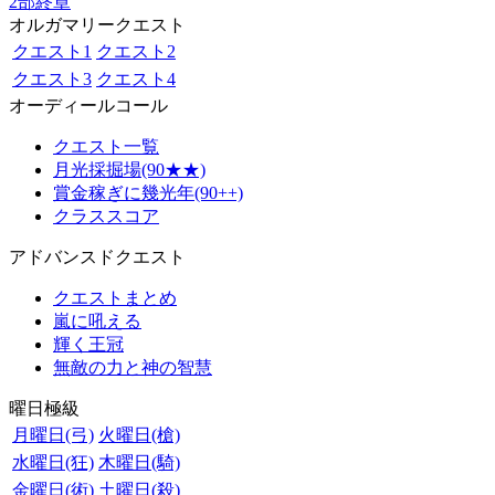
2部終章
オルガマリークエスト
クエスト1
クエスト2
クエスト3
クエスト4
オーディールコール
クエスト一覧
月光採掘場(90★★)
賞金稼ぎに幾光年(90++)
クラススコア
アドバンスドクエスト
クエストまとめ
嵐に吼える
輝く王冠
無敵の力と神の智慧
曜日極級
月曜日(弓)
火曜日(槍)
水曜日(狂)
木曜日(騎)
金曜日(術)
土曜日(殺)