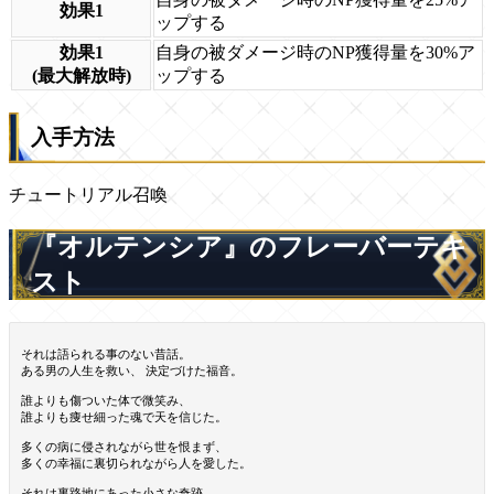
効果1
ップする
効果1
自身の被ダメージ時のNP獲得量を30%ア
(最大解放時)
ップする
入手方法
チュートリアル召喚
『オルテンシア』のフレーバーテキ
スト
それは語られる事のない昔話。
ある男の人生を救い、 決定づけた福音。
誰よりも傷ついた体で微笑み、
誰よりも痩せ細った魂で天を信じた。
多くの病に侵されながら世を恨まず、
多くの幸福に裏切られながら人を愛した。
それは裏路地にあった小さな奇跡。