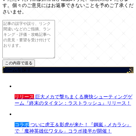
す。個々のご意見にはお返事できないことを予めご了承くだ
さいませ。
ゲームを探す
リリース
巨大メカで撃ちまくる爽快シューティングゲ
ーム『終末のタイタン：ラストラッシュ』リリース！
コラボ
ついに虎王＆影虎が来た！『鋼嵐 - メカラシ』
で「魔神英雄伝ワタル」コラボ後半が開催！