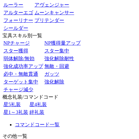
ルーラー
アヴェンジャー
アルターエゴ
ムーンキャンサー
フォーリナー
プリテンダー
シールダー
宝具スキル別一覧
NPチャージ
NP獲得量アップ
スター獲得
スター集中
弱体解除/無効
強化解除耐性
強化成功率アップ
無敵・回避
必中・無敵貫通
ガッツ
ターゲット集中
強化解除
チャージ減少
概念礼装/コマンドコード
星5礼装
星4礼装
星1～3礼装
絆礼装
コマンドコード一覧
その他一覧