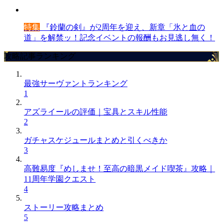
特集
『鈴蘭の剣』が2周年を迎え、新章「氷と血の
道」を解禁ッ！記念イベントの報酬もお見逃し無く！
攻略記事ランキング
最強サーヴァントランキング
1
アズライールの評価｜宝具とスキル性能
2
ガチャスケジュールまとめと引くべきか
3
高難易度『めしませ！至高の暗黒メイド喫茶』攻略｜
11周年学園クエスト
4
ストーリー攻略まとめ
5