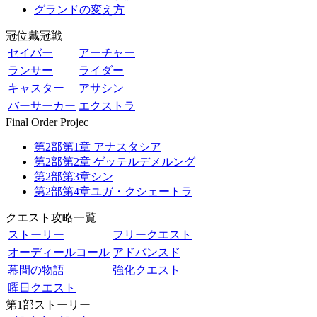
グランドの変え方
冠位戴冠戦
セイバー
アーチャー
ランサー
ライダー
キャスター
アサシン
バーサーカー
エクストラ
Final Order Projec
第2部第1章 アナスタシア
第2部第2章 ゲッテルデメルング
第2部第3章シン
第2部第4章ユガ・クシェートラ
クエスト攻略一覧
ストーリー
フリークエスト
オーディールコール
アドバンスド
幕間の物語
強化クエスト
曜日クエスト
第1部ストーリー