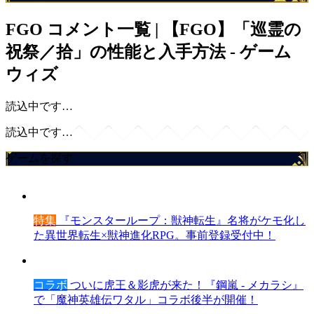
FGO
コメント一覧 | 【FGO】「巡霊の
祝祭／拾」の性能と入手方法 - ゲーム
ウィズ
読込中です…
読込中です…
ゲームを探す
特集
『モンスターループ：獣神転生』名将がケモ化し
た異世界転生×獣神進化RPG。事前登録受付中！
コラボ
ついに虎王＆影虎が来た！『鋼嵐 - メカラシ』
で「魔神英雄伝ワタル」コラボ後半が開催！