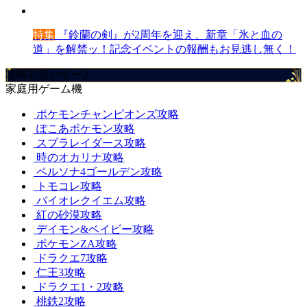
特集
『鈴蘭の剣』が2周年を迎え、新章「氷と血の
道」を解禁ッ！記念イベントの報酬もお見逃し無く！
攻略取扱いゲーム
家庭用ゲーム機
ポケモンチャンピオンズ攻略
ぽこあポケモン攻略
スプラレイダース攻略
時のオカリナ攻略
ペルソナ4ゴールデン攻略
トモコレ攻略
バイオレクイエム攻略
紅の砂漠攻略
デイモン&ベイビー攻略
ポケモンZA攻略
ドラクエ7攻略
仁王3攻略
ドラクエ1・2攻略
桃鉄2攻略