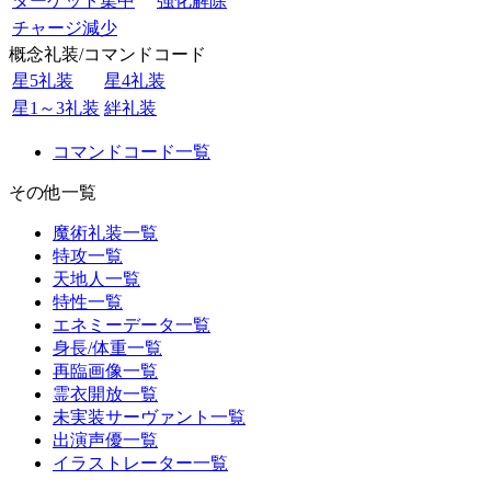
ターゲット集中
強化解除
チャージ減少
概念礼装/コマンドコード
星5礼装
星4礼装
星1～3礼装
絆礼装
コマンドコード一覧
その他一覧
魔術礼装一覧
特攻一覧
天地人一覧
特性一覧
エネミーデータ一覧
身長/体重一覧
再臨画像一覧
霊衣開放一覧
未実装サーヴァント一覧
出演声優一覧
イラストレーター一覧