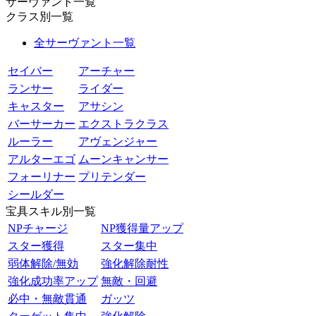
サーヴァント一覧
クラス別一覧
全サーヴァント一覧
セイバー
アーチャー
ランサー
ライダー
キャスター
アサシン
バーサーカー
エクストラクラス
ルーラー
アヴェンジャー
アルターエゴ
ムーンキャンサー
フォーリナー
プリテンダー
シールダー
宝具スキル別一覧
NPチャージ
NP獲得量アップ
スター獲得
スター集中
弱体解除/無効
強化解除耐性
強化成功率アップ
無敵・回避
必中・無敵貫通
ガッツ