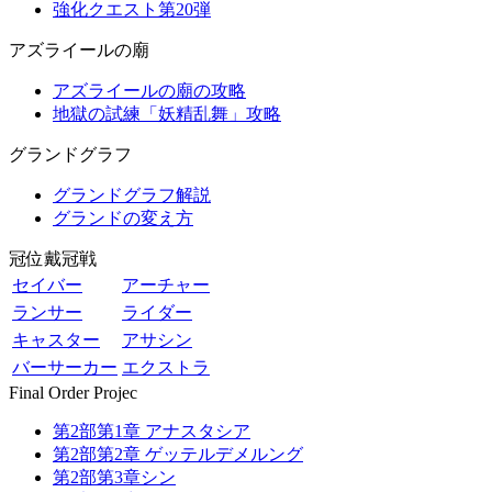
強化クエスト第20弾
アズライールの廟
アズライールの廟の攻略
地獄の試練「妖精乱舞」攻略
グランドグラフ
グランドグラフ解説
グランドの変え方
冠位戴冠戦
セイバー
アーチャー
ランサー
ライダー
キャスター
アサシン
バーサーカー
エクストラ
Final Order Projec
第2部第1章 アナスタシア
第2部第2章 ゲッテルデメルング
第2部第3章シン