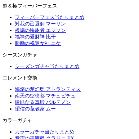
超＆極フィーバーフェス
フィーバーフェス当たりまとめ
対我の己還師 マーリン
板鳴の快駆者 エジソン
福禄の愛財神 比干
勝励の祝翼女神 ニケ
シーズンガチャ
シーズンガチャ当たりまとめ
エレメント交換
海悠の梦幻島 アトランティス
南天の空映都 マチュピチュ
建蝋なる真殿 パルテノン
望信の蒐教家 ムー
カラーガチャ
カラーガチャ当たりまとめ
音宙の視響種 クラドニ-EX