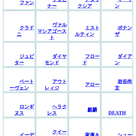
ファン
ナー
クシア
ン
ヴァル
クラド
ミスト
ボナン
マシアゴース
ニ
ルティン
ザ
ト
ジュピ
ダイヤ
フロー
ダイア
ター
モンド
ド
ン
ベート
アウト
岩谷尚
アロー
ーヴェン
レィジ
文
ロンギ
ヘラク
麒麟
DEATH
ヌス
レス
クイー
イーデ
家康＆
シュー