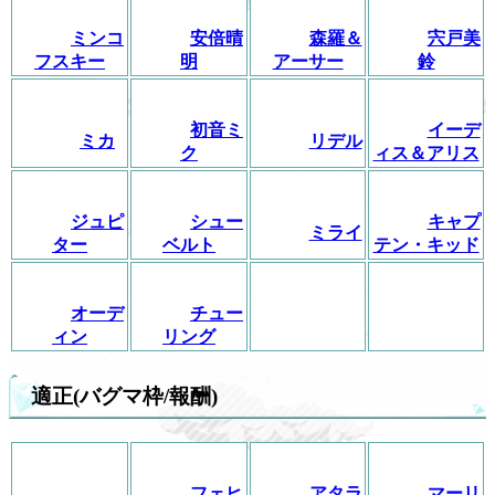
ミンコ
安倍晴
森羅＆
宍戸美
フスキー
明
アーサー
鈴
初音ミ
イーデ
ミカ
リデル
ク
ィス＆アリス
ジュピ
シュー
キャプ
ミライ
ター
ベルト
テン・キッド
オーデ
チュー
ィン
リング
適正(バグマ枠/報酬)
フェヒ
アタラ
マーリ