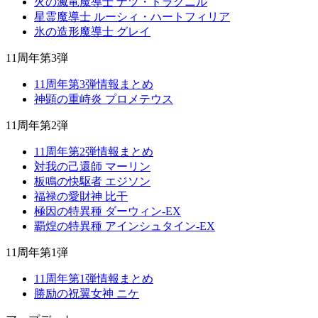
火の滅竜魔導士 ナツ・ドラグニル
星霊魔導士 ルーシィ・ハートフィリア
氷の造形魔導士 グレイ
11周年第3弾
11周年第3弾情報まとめ
神顕の重峙炎 プロメテウス
11周年第2弾
11周年第2弾情報まとめ
対我の己還師 マーリン
板鳴の快駆者 エジソン
福禄の愛財神 比干
極因の特異種 ダーウィン-EX
覇煌の特異種 アインシュタイン-EX
11周年第1弾
11周年第1弾情報まとめ
勝励の祝翼女神 ニケ