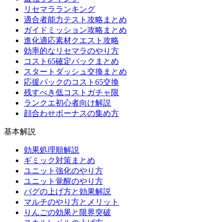
リセマラランキング
適合者能力テスト攻略まとめ
ガイドミッション攻略まとめ
進化適応素材クエスト攻略
効率的なリセマラのやり方
コスト65確定パックまとめ
スタートダッシュ交換まとめ
応援パックのコスト65交換
残すべき低コストガチャ限
ランクエ初心者向け解説
顔合わせボーナスの集め方
基本解説
効果処理順解説
ギミック対策まとめ
ユニット強化のやり方
ユニット覚醒のやり方
バグの上げ方と効果解説
マルチのやり方とメリット
りんごの効果と限界突破