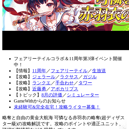
フェアリーテイルコラボ＆11周年第3弾イベント開催
中！
【情報】
11周年
／
フェアリーテイル
／
生放送
【攻略】
ジェラール
／
ラクサス
／
ガジル
【攻略】
ランクエ
／
手合わせ
／
タワー
【攻略】
近藤勇
／
アポカリプス
【トピック】
8月の評価
／
シミュレーター
GameWithからのお知らせ
未経験可&完全在宅！攻略ライター募集！
略奪と自由の黄金大航海 可憐なる赤羽衣の略奪(超ディザス
ター級)の攻略解説です。攻略のポイントや適正ユニット、