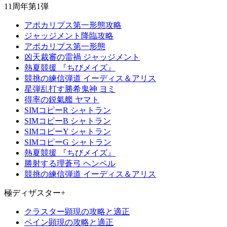
11周年第1弾
アポカリプス第一形態攻略
ジャッジメント降臨攻略
アポカリプス第一形態
凶天裁審の雷禍 ジャッジメント
熱夏競援 『ちびメイズ』
競挑の練信弾道 イーディス＆アリス
星弾乱打す勝希鬼神 ヨミ
得率の鋭氣艦 ヤマト
SIMコピーR シャトラン
SIMコピーB シャトラン
SIMコピーY シャトラン
SIMコピーG シャトラン
熱夏競援 『ちびメイズ』
勝射する理蒼弓 ヘンペル
競挑の練信弾道 イーディス＆アリス
極ディザスター+
クラスター顕現の攻略と適正
ペイン顕現の攻略と適正