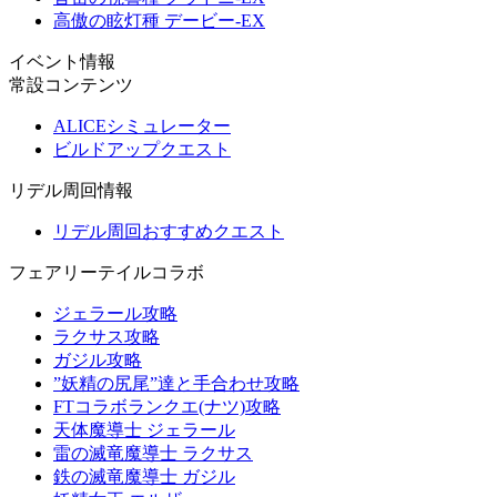
高傲の眩灯種 デービー-EX
イベント情報
常設コンテンツ
ALICEシミュレーター
ビルドアップクエスト
リデル周回情報
リデル周回おすすめクエスト
フェアリーテイルコラボ
ジェラール攻略
ラクサス攻略
ガジル攻略
”妖精の尻尾”達と手合わせ攻略
FTコラボランクエ(ナツ)攻略
天体魔導士 ジェラール
雷の滅竜魔導士 ラクサス
鉄の滅竜魔導士 ガジル