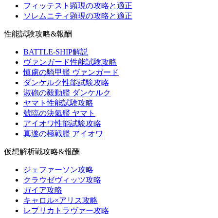
フィッテスト顕現の攻略と適正
ソレムニティ顕現の攻略と適正
性能試験攻略&報酬
BATTLE-SHIP解説
ヴァンガード性能試験攻略
慎慮の騎甲艦 ヴァンガード
ダンケルク性能試験攻略
淑砲の毅動艦 ダンケルク
ヤマト性能試験攻略
號臨の決氣艦 ヤマト
アイオワ性能試験攻略
真遂の極戦艦 アイオワ
仮想解析戦攻略&報酬
ジェファーソン攻略
クラウゼヴィッツ攻略
ガイア攻略
キャロル×アリス攻略
レプリカトラヴァー攻略