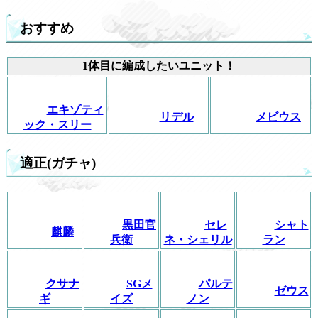
おすすめ
1体目に編成したいユニット！
エキゾティ
リデル
メビウス
ック・スリー
適正(ガチャ)
黒田官
セレ
シャト
麒麟
兵衛
ネ・シェリル
ラン
クサナ
SGメ
パルテ
ゼウス
ギ
イズ
ノン