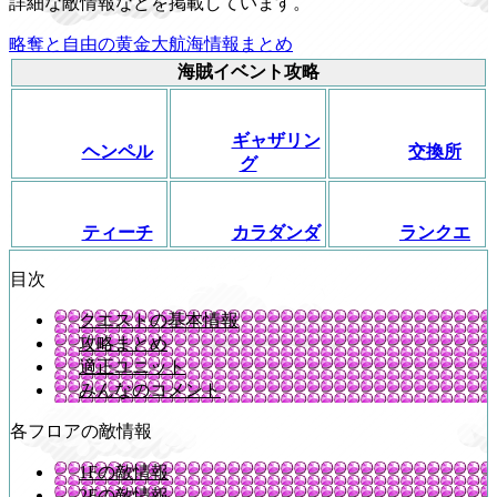
詳細な敵情報などを掲載しています。
略奪と自由の黄金大航海情報まとめ
海賊イベント攻略
ギャザリン
ヘンペル
交換所
グ
ティーチ
カラダンダ
ランクエ
目次
クエストの基本情報
攻略まとめ
適正ユニット
みんなのコメント
各フロアの敵情報
1Fの敵情報
2Fの敵情報