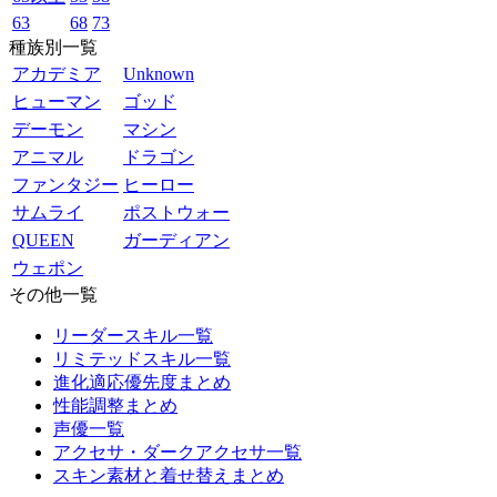
63
68
73
種族別一覧
アカデミア
Unknown
ヒューマン
ゴッド
デーモン
マシン
アニマル
ドラゴン
ファンタジー
ヒーロー
サムライ
ポストウォー
QUEEN
ガーディアン
ウェポン
その他一覧
リーダースキル一覧
リミテッドスキル一覧
進化適応優先度まとめ
性能調整まとめ
声優一覧
アクセサ・ダークアクセサ一覧
スキン素材と着せ替えまとめ