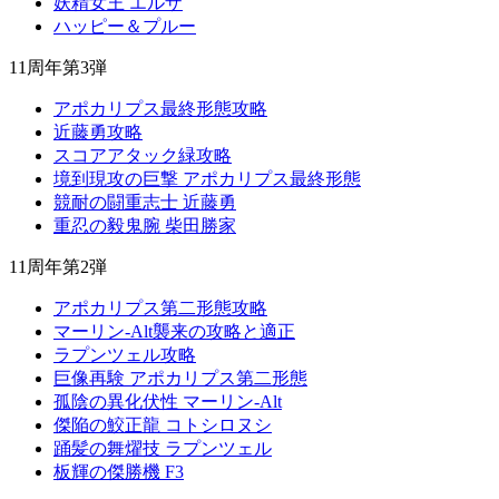
妖精女王 エルザ
ハッピー＆プルー
11周年第3弾
アポカリプス最終形態攻略
近藤勇攻略
スコアアタック緑攻略
境到現攻の巨撃 アポカリプス最終形態
競耐の闘重志士 近藤勇
重忍の毅鬼腕 柴田勝家
11周年第2弾
アポカリプス第二形態攻略
マーリン-Alt襲来の攻略と適正
ラプンツェル攻略
巨像再験 アポカリプス第二形態
孤陰の異化伏性 マーリン-Alt
傑陥の鮫正龍 コトシロヌシ
踊髪の舞燿技 ラプンツェル
板輝の傑勝機 F3