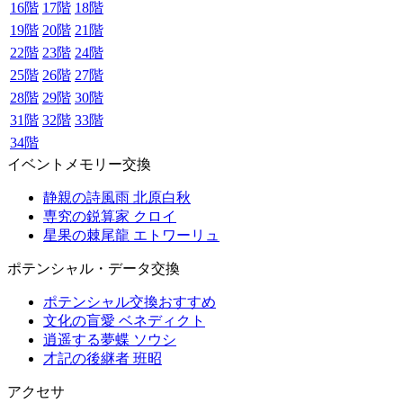
16階
17階
18階
19階
20階
21階
22階
23階
24階
25階
26階
27階
28階
29階
30階
31階
32階
33階
34階
イベントメモリー交換
静親の詩風雨 北原白秋
専究の鋭算家 クロイ
星果の棘尾龍 エトワーリュ
ポテンシャル・データ交換
ポテンシャル交換おすすめ
文化の盲愛 ベネディクト
逍遥する夢蝶 ソウシ
才記の後継者 班昭
アクセサ