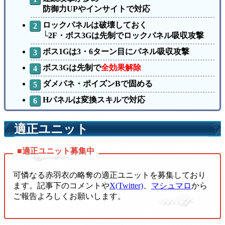
防御力UPやインサイトで対応
ロックパネルは破壊しておく
└2F・ボス3Gは先制でロックパネル吸収攻撃
ボス1Gは3・6ターン目にパネル吸収攻撃
ボス3Gは先制で
全効果解除
ダメパネ・ポイズンBで固める
Hパネルは変換スキルで対応
適正ユニット
可憐なる赤羽衣の略奪の適正ユニットを募集しており
ます。記事下のコメントや
X(Twitter)
、
マシュマロ
から
ご報告よろしくお願いします。