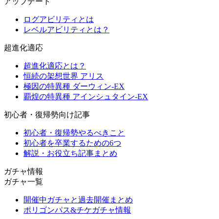
アップデート
ログアビリティとは
レベルアビリティとは？
超進化適応
超進化適応とは？
恒続の架想世界 アリス
極因の特異種 ダーウィン-EX
覇煌の特異種 アインシュタイン-EX
初心者・復帰勢向け記事
初心者・復帰勢やるべきこと
初心者を卒業するための6つ
解説・お役立ち記事まとめ
ガチャ情報
ガチャ一覧
開催中ガチャと過去開催まとめ
ポリゴンパス&チケガチャ情報