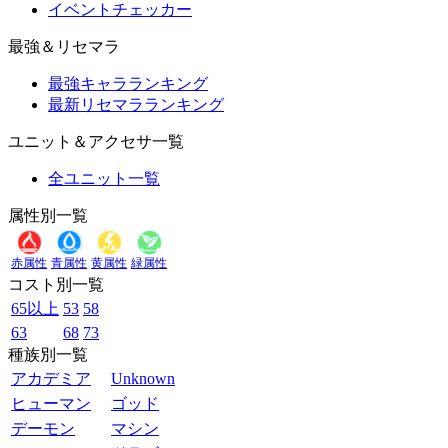
イベントチェッカー
最強＆リセマラ
最強キャラランキング
最新リセマラランキング
ユニット＆アクセサ一覧
全ユニット一覧
属性別一覧
赤属性
青属性
黄属性
緑属性
コスト別一覧
65以上
53
58
63
68
73
種族別一覧
アカデミア
Unknown
ヒューマン
ゴッド
デーモン
マシン