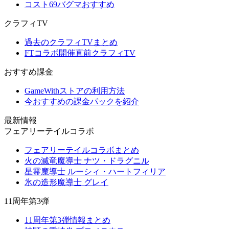
コスト69バグマおすすめ
クラフィTV
過去のクラフィTVまとめ
FTコラボ開催直前クラフィTV
おすすめ課金
GameWithストアの利用方法
今おすすめの課金パックを紹介
最新情報
フェアリーテイルコラボ
フェアリーテイルコラボまとめ
火の滅竜魔導士 ナツ・ドラグニル
星霊魔導士 ルーシィ・ハートフィリア
氷の造形魔導士 グレイ
11周年第3弾
11周年第3弾情報まとめ