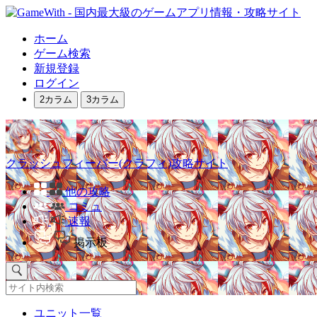
ホーム
ゲーム検索
新規登録
ログイン
2カラム
3カラム
クラッシュフィーバー(クラフィ)攻略サイト
他の攻略
コミュ
速報
掲示板
ユニット一覧