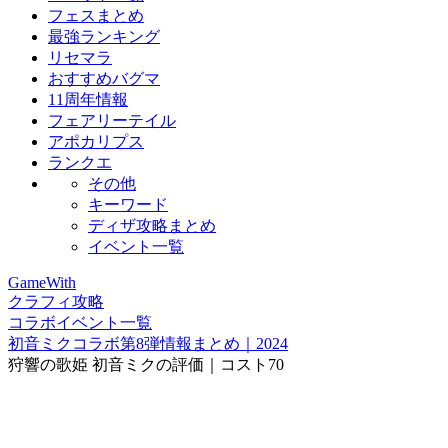
フェスまとめ
最強ランキング
リセマラ
おすすめバグマ
11周年情報
フェアリーテイル
アポカリプス
ランクエ
その他
キーワード
ディザ攻略まとめ
イベント一覧
GameWith
クラフィ攻略
コラボイベント一覧
初音ミクコラボ第8弾情報まとめ｜2024
狩響の歌姫 初音ミクの評価｜コスト70