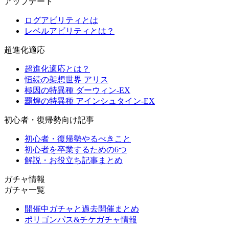
アップデート
ログアビリティとは
レベルアビリティとは？
超進化適応
超進化適応とは？
恒続の架想世界 アリス
極因の特異種 ダーウィン-EX
覇煌の特異種 アインシュタイン-EX
初心者・復帰勢向け記事
初心者・復帰勢やるべきこと
初心者を卒業するための6つ
解説・お役立ち記事まとめ
ガチャ情報
ガチャ一覧
開催中ガチャと過去開催まとめ
ポリゴンパス&チケガチャ情報