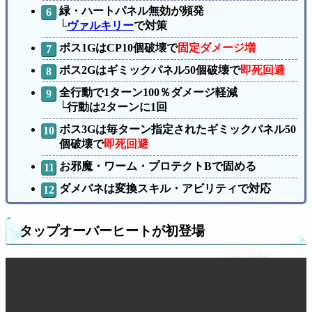
緑・ハートパネル無効が頻発
└
ヴァルキリー
で対策
ボス1GはCP10個破壊で
固定ダメージ増
ボス2Gはギミックパネル50個破壊で
即死回避
全行動で1ターン100％ダメージ軽減
└行動は2ターンに1回
ボス3Gは毎ターン指定されたギミックパネル50
個破壊で
即死回避
お邪魔・ワーム・プロテクトBで固める
ダメパネは変換スキル・アビリティで対応
タップオーバーヒートが初登場