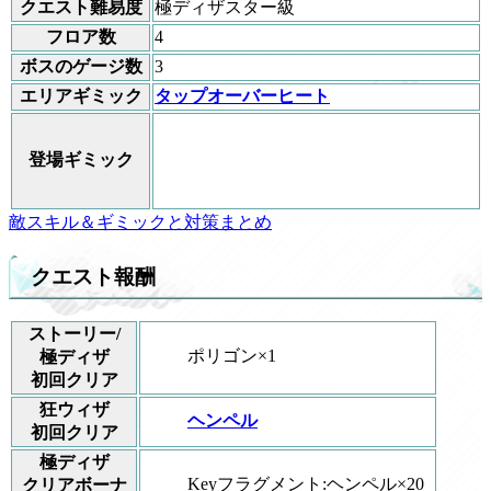
クエスト難易度
極ディザスター級
フロア数
4
ボスのゲージ数
3
エリアギミック
タップオーバーヒート
登場ギミック
敵スキル＆ギミックと対策まとめ
クエスト報酬
ストーリー/
ポリゴン×1
極ディザ
初回クリア
狂ウィザ
ヘンペル
初回クリア
極ディザ
Keyフラグメント:ヘンペル×20
クリアボーナ