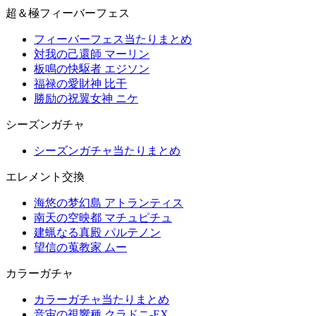
超＆極フィーバーフェス
フィーバーフェス当たりまとめ
対我の己還師 マーリン
板鳴の快駆者 エジソン
福禄の愛財神 比干
勝励の祝翼女神 ニケ
シーズンガチャ
シーズンガチャ当たりまとめ
エレメント交換
海悠の梦幻島 アトランティス
南天の空映都 マチュピチュ
建蝋なる真殿 パルテノン
望信の蒐教家 ムー
カラーガチャ
カラーガチャ当たりまとめ
音宙の視響種 クラドニ-EX