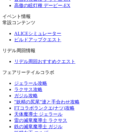
高傲の眩灯種 デービー-EX
イベント情報
常設コンテンツ
ALICEシミュレーター
ビルドアップクエスト
リデル周回情報
リデル周回おすすめクエスト
フェアリーテイルコラボ
ジェラール攻略
ラクサス攻略
ガジル攻略
”妖精の尻尾”達と手合わせ攻略
FTコラボランクエ(ナツ)攻略
天体魔導士 ジェラール
雷の滅竜魔導士 ラクサス
鉄の滅竜魔導士 ガジル