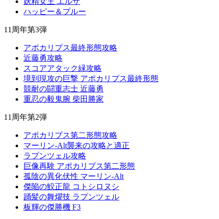
妖精女王 エルザ
ハッピー＆プルー
11周年第3弾
アポカリプス最終形態攻略
近藤勇攻略
スコアアタック緑攻略
境到現攻の巨撃 アポカリプス最終形態
競耐の闘重志士 近藤勇
重忍の毅鬼腕 柴田勝家
11周年第2弾
アポカリプス第二形態攻略
マーリン-Alt襲来の攻略と適正
ラプンツェル攻略
巨像再験 アポカリプス第二形態
孤陰の異化伏性 マーリン-Alt
傑陥の鮫正龍 コトシロヌシ
踊髪の舞燿技 ラプンツェル
板輝の傑勝機 F3