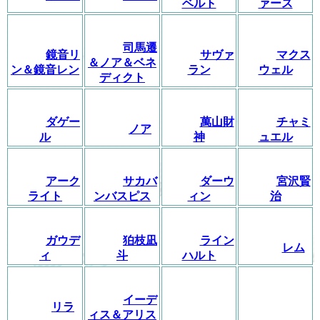
ベルト
ァース
司馬遷
鏡音リ
サヴァ
マクス
＆ノア＆ベネ
ン＆鏡音レン
ラン
ウェル
ディクト
ダゲー
萬山財
チャミ
ノア
ル
神
ュエル
アーク
サカバ
ダーウ
宮沢賢
ライト
ンバスピス
ィン
治
ガウデ
狛枝凪
ライン
レム
ィ
斗
ハルト
イーデ
リラ
ィス＆アリス