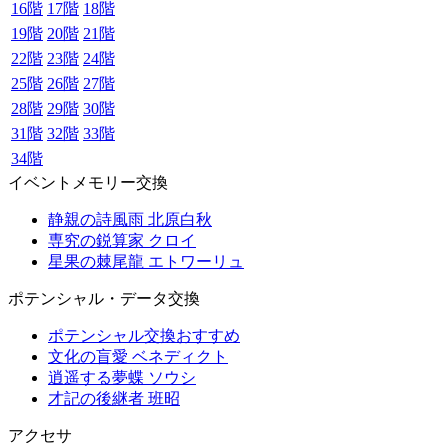
16階
17階
18階
19階
20階
21階
22階
23階
24階
25階
26階
27階
28階
29階
30階
31階
32階
33階
34階
イベントメモリー交換
静親の詩風雨 北原白秋
専究の鋭算家 クロイ
星果の棘尾龍 エトワーリュ
ポテンシャル・データ交換
ポテンシャル交換おすすめ
文化の盲愛 ベネディクト
逍遥する夢蝶 ソウシ
才記の後継者 班昭
アクセサ