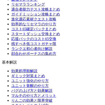
リセマラランキング
適合者能力テスト攻略まとめ
ガイドミッション攻略まとめ
進化適応素材クエスト攻略
効率的なリセマラのやり方
コスト65確定パックまとめ
スタートダッシュ交換まとめ
応援パックのコスト65交換
残すべき低コストガチャ限
ランクエ初心者向け解説
顔合わせボーナスの集め方
基本解説
効果処理順解説
ギミック対策まとめ
ユニット強化のやり方
ユニット覚醒のやり方
バグの上げ方と効果解説
マルチのやり方とメリット
りんごの効果と限界突破