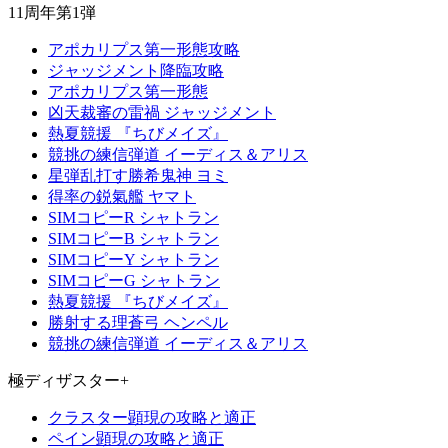
11周年第1弾
アポカリプス第一形態攻略
ジャッジメント降臨攻略
アポカリプス第一形態
凶天裁審の雷禍 ジャッジメント
熱夏競援 『ちびメイズ』
競挑の練信弾道 イーディス＆アリス
星弾乱打す勝希鬼神 ヨミ
得率の鋭氣艦 ヤマト
SIMコピーR シャトラン
SIMコピーB シャトラン
SIMコピーY シャトラン
SIMコピーG シャトラン
熱夏競援 『ちびメイズ』
勝射する理蒼弓 ヘンペル
競挑の練信弾道 イーディス＆アリス
極ディザスター+
クラスター顕現の攻略と適正
ペイン顕現の攻略と適正