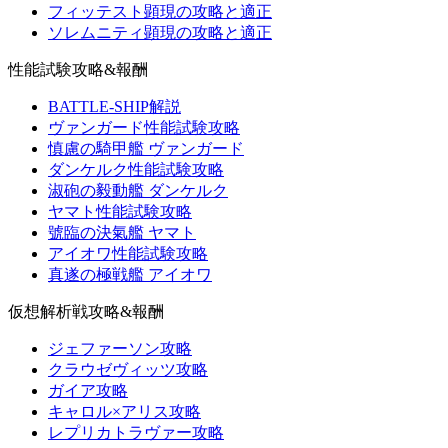
フィッテスト顕現の攻略と適正
ソレムニティ顕現の攻略と適正
性能試験攻略&報酬
BATTLE-SHIP解説
ヴァンガード性能試験攻略
慎慮の騎甲艦 ヴァンガード
ダンケルク性能試験攻略
淑砲の毅動艦 ダンケルク
ヤマト性能試験攻略
號臨の決氣艦 ヤマト
アイオワ性能試験攻略
真遂の極戦艦 アイオワ
仮想解析戦攻略&報酬
ジェファーソン攻略
クラウゼヴィッツ攻略
ガイア攻略
キャロル×アリス攻略
レプリカトラヴァー攻略