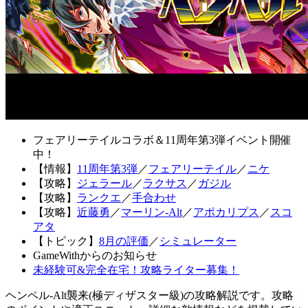
フェアリーテイルコラボ＆11周年第3弾イベント開催
中！
【情報】
11周年第3弾
／
フェアリーテイル
／
ニケ
【攻略】
ジェラール
／
ラクサス
／
ガジル
【攻略】
ランクエ
／
手合わせ
【攻略】
近藤勇
／
マーリン-Alt
／
アポカリプス
／
スコ
アタ
【トピック】
8月の評価
／
シミュレーター
GameWithからのお知らせ
未経験可&完全在宅！攻略ライター募集！
ヘンペル-Alt襲来(極ディザスター級)の攻略解説です。攻略