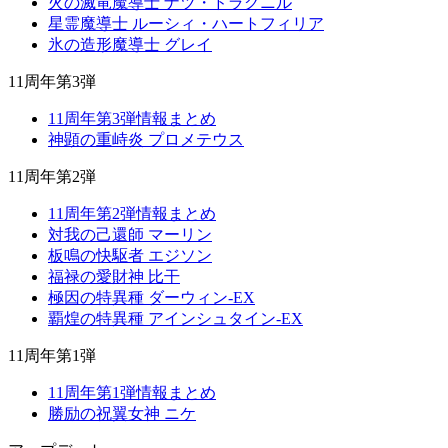
火の滅竜魔導士 ナツ・ドラグニル
星霊魔導士 ルーシィ・ハートフィリア
氷の造形魔導士 グレイ
11周年第3弾
11周年第3弾情報まとめ
神顕の重峙炎 プロメテウス
11周年第2弾
11周年第2弾情報まとめ
対我の己還師 マーリン
板鳴の快駆者 エジソン
福禄の愛財神 比干
極因の特異種 ダーウィン-EX
覇煌の特異種 アインシュタイン-EX
11周年第1弾
11周年第1弾情報まとめ
勝励の祝翼女神 ニケ