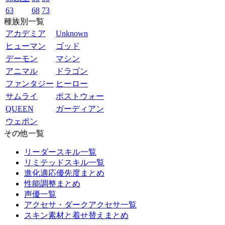
63
68
73
種族別一覧
アカデミア
Unknown
ヒューマン
ゴッド
デーモン
マシン
アニマル
ドラゴン
ファンタジー
ヒーロー
サムライ
ポストウォー
QUEEN
ガーディアン
ウェポン
その他一覧
リーダースキル一覧
リミテッドスキル一覧
進化適応優先度まとめ
性能調整まとめ
声優一覧
アクセサ・ダークアクセサ一覧
スキン素材と着せ替えまとめ