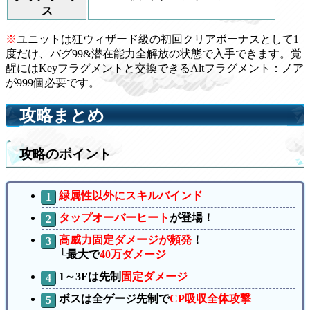
ス
※
ユニットは狂ウィザード級の初回クリアボーナスとして1
度だけ、バグ99&潜在能力全解放の状態で入手できます。覚
醒にはKeyフラグメントと交換できるAltフラグメント：ノア
が999個必要です。
攻略まとめ
攻略のポイント
緑属性以外にスキルバインド
タップオーバーヒート
が登場！
高威力固定ダメージが頻発
！
└最大で
40万ダメージ
1～3Fは先制
固定ダメージ
ボスは全ゲージ先制で
CP吸収全体攻撃