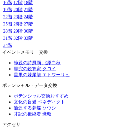
16階
17階
18階
19階
20階
21階
22階
23階
24階
25階
26階
27階
28階
29階
30階
31階
32階
33階
34階
イベントメモリー交換
静親の詩風雨 北原白秋
専究の鋭算家 クロイ
星果の棘尾龍 エトワーリュ
ポテンシャル・データ交換
ポテンシャル交換おすすめ
文化の盲愛 ベネディクト
逍遥する夢蝶 ソウシ
才記の後継者 班昭
アクセサ