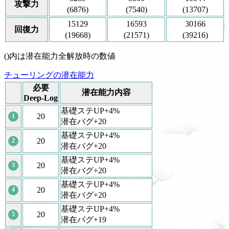
攻撃力
(6876)
(7540)
(13707)
15129
16593
30166
回復力
(19668)
(21571)
(39216)
()内は潜在能力全解放時の数値
チューリングの潜在能力
必要
潜在能力内容
Deep-Log
基礎ステUP+4%
20
1
潜在バグ+20
基礎ステUP+4%
20
2
潜在バグ+20
基礎ステUP+4%
20
3
潜在バグ+20
基礎ステUP+4%
20
4
潜在バグ+20
基礎ステUP+4%
20
5
潜在バグ+19