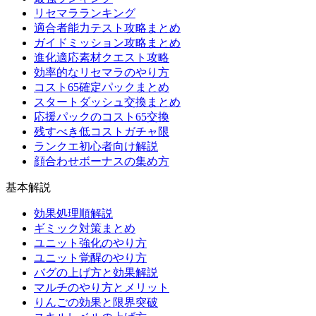
リセマラランキング
適合者能力テスト攻略まとめ
ガイドミッション攻略まとめ
進化適応素材クエスト攻略
効率的なリセマラのやり方
コスト65確定パックまとめ
スタートダッシュ交換まとめ
応援パックのコスト65交換
残すべき低コストガチャ限
ランクエ初心者向け解説
顔合わせボーナスの集め方
基本解説
効果処理順解説
ギミック対策まとめ
ユニット強化のやり方
ユニット覚醒のやり方
バグの上げ方と効果解説
マルチのやり方とメリット
りんごの効果と限界突破