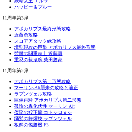
妖精女王 エルザ
ハッピー＆プルー
11周年第3弾
アポカリプス最終形態攻略
近藤勇攻略
スコアアタック緑攻略
境到現攻の巨撃 アポカリプス最終形態
競耐の闘重志士 近藤勇
重忍の毅鬼腕 柴田勝家
11周年第2弾
アポカリプス第二形態攻略
マーリン-Alt襲来の攻略と適正
ラプンツェル攻略
巨像再験 アポカリプス第二形態
孤陰の異化伏性 マーリン-Alt
傑陥の鮫正龍 コトシロヌシ
踊髪の舞燿技 ラプンツェル
板輝の傑勝機 F3