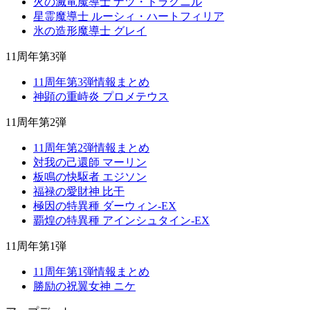
火の滅竜魔導士 ナツ・ドラグニル
星霊魔導士 ルーシィ・ハートフィリア
氷の造形魔導士 グレイ
11周年第3弾
11周年第3弾情報まとめ
神顕の重峙炎 プロメテウス
11周年第2弾
11周年第2弾情報まとめ
対我の己還師 マーリン
板鳴の快駆者 エジソン
福禄の愛財神 比干
極因の特異種 ダーウィン-EX
覇煌の特異種 アインシュタイン-EX
11周年第1弾
11周年第1弾情報まとめ
勝励の祝翼女神 ニケ