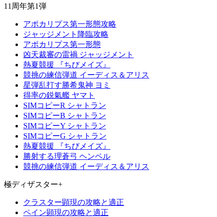
11周年第1弾
アポカリプス第一形態攻略
ジャッジメント降臨攻略
アポカリプス第一形態
凶天裁審の雷禍 ジャッジメント
熱夏競援 『ちびメイズ』
競挑の練信弾道 イーディス＆アリス
星弾乱打す勝希鬼神 ヨミ
得率の鋭氣艦 ヤマト
SIMコピーR シャトラン
SIMコピーB シャトラン
SIMコピーY シャトラン
SIMコピーG シャトラン
熱夏競援 『ちびメイズ』
勝射する理蒼弓 ヘンペル
競挑の練信弾道 イーディス＆アリス
極ディザスター+
クラスター顕現の攻略と適正
ペイン顕現の攻略と適正