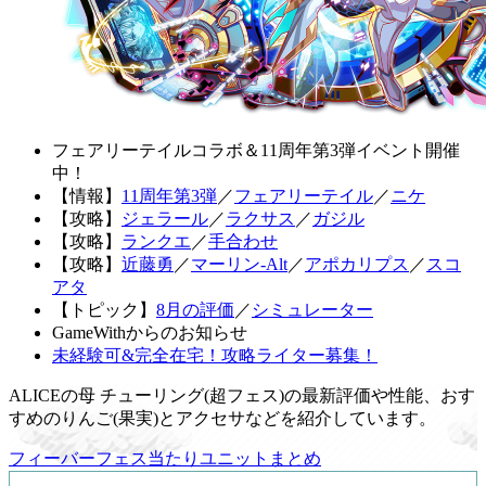
フェアリーテイルコラボ＆11周年第3弾イベント開催
中！
【情報】
11周年第3弾
／
フェアリーテイル
／
ニケ
【攻略】
ジェラール
／
ラクサス
／
ガジル
【攻略】
ランクエ
／
手合わせ
【攻略】
近藤勇
／
マーリン-Alt
／
アポカリプス
／
スコ
アタ
【トピック】
8月の評価
／
シミュレーター
GameWithからのお知らせ
未経験可&完全在宅！攻略ライター募集！
ALICEの母 チューリング(超フェス)の最新評価や性能、おす
すめのりんご(果実)とアクセサなどを紹介しています。
フィーバーフェス当たりユニットまとめ