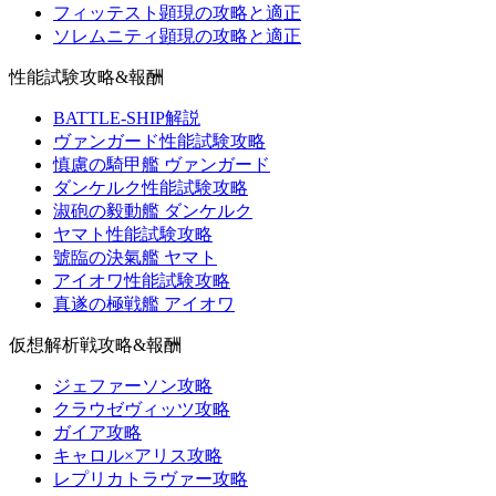
フィッテスト顕現の攻略と適正
ソレムニティ顕現の攻略と適正
性能試験攻略&報酬
BATTLE-SHIP解説
ヴァンガード性能試験攻略
慎慮の騎甲艦 ヴァンガード
ダンケルク性能試験攻略
淑砲の毅動艦 ダンケルク
ヤマト性能試験攻略
號臨の決氣艦 ヤマト
アイオワ性能試験攻略
真遂の極戦艦 アイオワ
仮想解析戦攻略&報酬
ジェファーソン攻略
クラウゼヴィッツ攻略
ガイア攻略
キャロル×アリス攻略
レプリカトラヴァー攻略