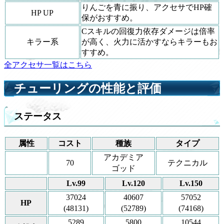
りんごを青に振り、アクセサでHP確
HP UP
保がおすすめ。
Cスキルの回復力依存ダメージは倍率
キラー系
が高く、火力に活かすならキラーもお
すすめ。
全アクセサ一覧はこちら
チューリングの性能と評価
ステータス
属性
コスト
種族
タイプ
アカデミア
70
テクニカル
ゴッド
Lv.99
Lv.120
Lv.150
37024
40607
57052
HP
(48131)
(52789)
(74168)
5289
5800
10544