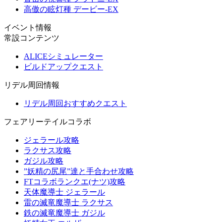
高傲の眩灯種 デービー-EX
イベント情報
常設コンテンツ
ALICEシミュレーター
ビルドアップクエスト
リデル周回情報
リデル周回おすすめクエスト
フェアリーテイルコラボ
ジェラール攻略
ラクサス攻略
ガジル攻略
”妖精の尻尾”達と手合わせ攻略
FTコラボランクエ(ナツ)攻略
天体魔導士 ジェラール
雷の滅竜魔導士 ラクサス
鉄の滅竜魔導士 ガジル