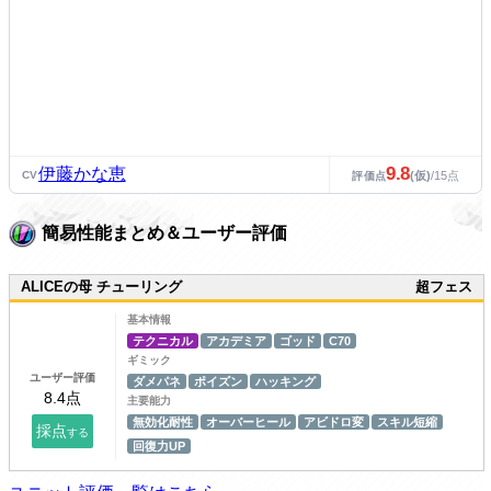
9.8
伊藤かな恵
CV
(仮)
/15点
評価点
簡易性能まとめ＆ユーザー評価
ALICEの母 チューリング
超フェス
基本情報
テクニカル
アカデミア
ゴッド
C70
ギミック
ユーザー評価
ダメパネ
ポイズン
ハッキング
主要能力
無効化耐性
オーバーヒール
アビドロ変
スキル短縮
回復力UP