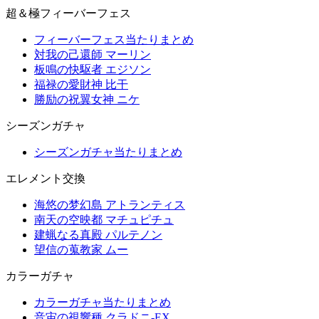
超＆極フィーバーフェス
フィーバーフェス当たりまとめ
対我の己還師 マーリン
板鳴の快駆者 エジソン
福禄の愛財神 比干
勝励の祝翼女神 ニケ
シーズンガチャ
シーズンガチャ当たりまとめ
エレメント交換
海悠の梦幻島 アトランティス
南天の空映都 マチュピチュ
建蝋なる真殿 パルテノン
望信の蒐教家 ムー
カラーガチャ
カラーガチャ当たりまとめ
音宙の視響種 クラドニ-EX