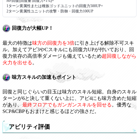
HP回復(回復量:回復力×1%)+
1ターン黄属性または種族ゴッドユニットの回復力500UP+
2ターン黄属性ユニットの攻撃・防御・回復力100UP
回復力が大幅UP！
最大の特徴は
味方の回復力を3倍
に引き上げる解除不可スキ
ル。加えてアビ3やCスキルにも回復力UPが付いており、回
復力依存の高倍率ダメージも備えているため
超回復しながら
火力を出せる
。
味方スキルの加速もポイント
回復と同じぐらいの目玉は味方のスキル短縮。自身のスキル
ターンが6と決して重くない上に、アビ4にも味方含めた短縮
があり、
最終フロアでもガンガンスキルを回せる
。優秀な
SCP&CBPもおまけと感じるほどの強さだ。
アビリティ評価