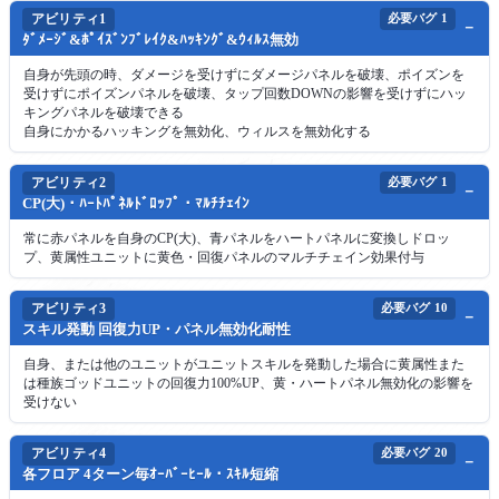
アビリティ1
必要バグ
1
ﾀﾞﾒｰｼﾞ&ﾎﾟｲｽﾞﾝﾌﾞﾚｲｸ&ﾊｯｷﾝｸﾞ&ｳｨﾙｽ無効
自身が先頭の時、ダメージを受けずにダメージパネルを破壊、ポイズンを
受けずにポイズンパネルを破壊、タップ回数DOWNの影響を受けずにハッ
キングパネルを破壊できる
自身にかかるハッキングを無効化、ウィルスを無効化する
アビリティ2
必要バグ
1
CP(大)・ﾊｰﾄﾊﾟﾈﾙﾄﾞﾛｯﾌﾟ・ﾏﾙﾁﾁｪｲﾝ
常に赤パネルを自身のCP(大)、青パネルをハートパネルに変換しドロッ
プ、黄属性ユニットに黄色・回復パネルのマルチチェイン効果付与
アビリティ3
必要バグ
10
スキル発動 回復力UP・パネル無効化耐性
自身、または他のユニットがユニットスキルを発動した場合に黄属性また
は種族ゴッドユニットの回復力100%UP、黄・ハートパネル無効化の影響を
受けない
アビリティ4
必要バグ
20
各フロア 4ターン毎ｵｰﾊﾞｰﾋｰﾙ・ｽｷﾙ短縮