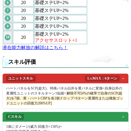
20
基礎ステUP+2%
6
20
基礎ステUP+2%
7
20
基礎ステUP+2%
8
20
基礎ステUP+2%
9
基礎ステUP+2%
20
10
アクセサスロット+1
潜在能力解放の解説はこちら！
スキル評価
ユニットスキル
Lv.MAX：6ターン
ハートパネルをSCP(超大)、特殊パネル以外を黄パネルに変換+自身以外の
黄属性ユニットのスキルターン1短縮+
解除不可[4%の確率で自身のSCP(超
大)を7個、黄・ハートCBPを各2個ドロップ+6ターン黄属性または種族ゴッ
ドユニットの回復力200%UP]
Cスキル
1体にダメージ(威力:回復力×150%)+