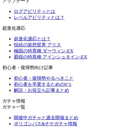
アップデート
ログアビリティとは
レベルアビリティとは？
超進化適応
超進化適応とは？
恒続の架想世界 アリス
極因の特異種 ダーウィン-EX
覇煌の特異種 アインシュタイン-EX
初心者・復帰勢向け記事
初心者・復帰勢やるべきこと
初心者を卒業するための6つ
解説・お役立ち記事まとめ
ガチャ情報
ガチャ一覧
開催中ガチャと過去開催まとめ
ポリゴンパス&チケガチャ情報