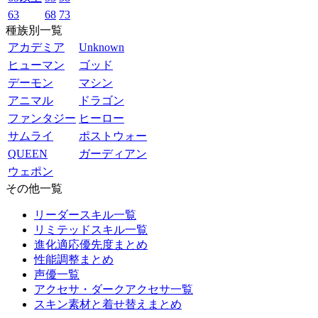
63
68
73
種族別一覧
アカデミア
Unknown
ヒューマン
ゴッド
デーモン
マシン
アニマル
ドラゴン
ファンタジー
ヒーロー
サムライ
ポストウォー
QUEEN
ガーディアン
ウェポン
その他一覧
リーダースキル一覧
リミテッドスキル一覧
進化適応優先度まとめ
性能調整まとめ
声優一覧
アクセサ・ダークアクセサ一覧
スキン素材と着せ替えまとめ