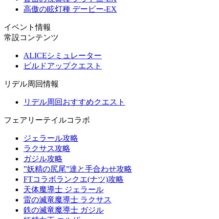
高傲の眩灯種 デービー-EX
イベント情報
常設コンテンツ
ALICEシミュレーター
ビルドアップクエスト
リデル周回情報
リデル周回おすすめクエスト
フェアリーテイルコラボ
ジェラール攻略
ラクサス攻略
ガジル攻略
”妖精の尻尾”達と手合わせ攻略
FTコラボランクエ(ナツ)攻略
天体魔導士 ジェラール
雷の滅竜魔導士 ラクサス
鉄の滅竜魔導士 ガジル