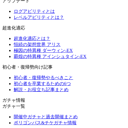
アップデート
ログアビリティとは
レベルアビリティとは？
超進化適応
超進化適応とは？
恒続の架想世界 アリス
極因の特異種 ダーウィン-EX
覇煌の特異種 アインシュタイン-EX
初心者・復帰勢向け記事
初心者・復帰勢やるべきこと
初心者を卒業するための6つ
解説・お役立ち記事まとめ
ガチャ情報
ガチャ一覧
開催中ガチャと過去開催まとめ
ポリゴンパス&チケガチャ情報