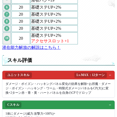
潜在バグ+19
20
基礎ステUP+2%
6
20
基礎ステUP+2%
7
20
基礎ステUP+2%
8
20
基礎ステUP+2%
9
基礎ステUP+2%
20
10
アクセサスロット+1
潜在能力解放の解説はこちら！
スキル評価
ユニットスキル
Lv.MAX：12ターン
ダメージ・ポイズン・ハッキングパネル変化の効果を解除+お邪魔・ダメー
ジ・ポイズン・ハッキング・ワーム・時限式ダメージパネルをCP(大)に変
換+2ターン赤・青・黄・ハートパネルを自身のCPでドロップ
Cスキル
1体にダメージ(威力:攻撃力×100%)+