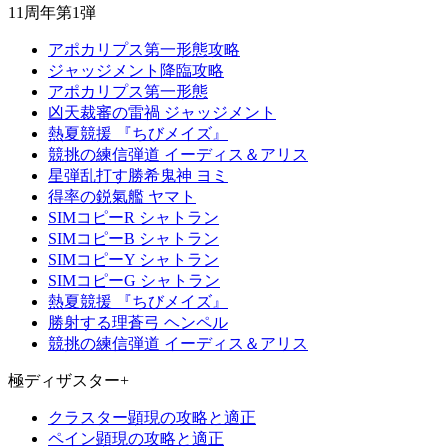
11周年第1弾
アポカリプス第一形態攻略
ジャッジメント降臨攻略
アポカリプス第一形態
凶天裁審の雷禍 ジャッジメント
熱夏競援 『ちびメイズ』
競挑の練信弾道 イーディス＆アリス
星弾乱打す勝希鬼神 ヨミ
得率の鋭氣艦 ヤマト
SIMコピーR シャトラン
SIMコピーB シャトラン
SIMコピーY シャトラン
SIMコピーG シャトラン
熱夏競援 『ちびメイズ』
勝射する理蒼弓 ヘンペル
競挑の練信弾道 イーディス＆アリス
極ディザスター+
クラスター顕現の攻略と適正
ペイン顕現の攻略と適正