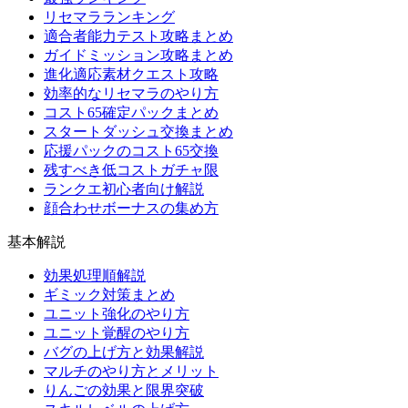
リセマラランキング
適合者能力テスト攻略まとめ
ガイドミッション攻略まとめ
進化適応素材クエスト攻略
効率的なリセマラのやり方
コスト65確定パックまとめ
スタートダッシュ交換まとめ
応援パックのコスト65交換
残すべき低コストガチャ限
ランクエ初心者向け解説
顔合わせボーナスの集め方
基本解説
効果処理順解説
ギミック対策まとめ
ユニット強化のやり方
ユニット覚醒のやり方
バグの上げ方と効果解説
マルチのやり方とメリット
りんごの効果と限界突破