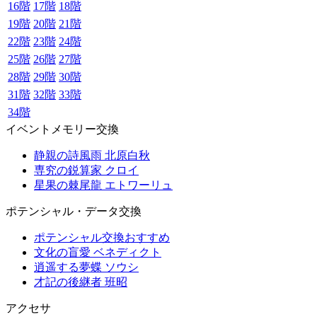
16階
17階
18階
19階
20階
21階
22階
23階
24階
25階
26階
27階
28階
29階
30階
31階
32階
33階
34階
イベントメモリー交換
静親の詩風雨 北原白秋
専究の鋭算家 クロイ
星果の棘尾龍 エトワーリュ
ポテンシャル・データ交換
ポテンシャル交換おすすめ
文化の盲愛 ベネディクト
逍遥する夢蝶 ソウシ
才記の後継者 班昭
アクセサ