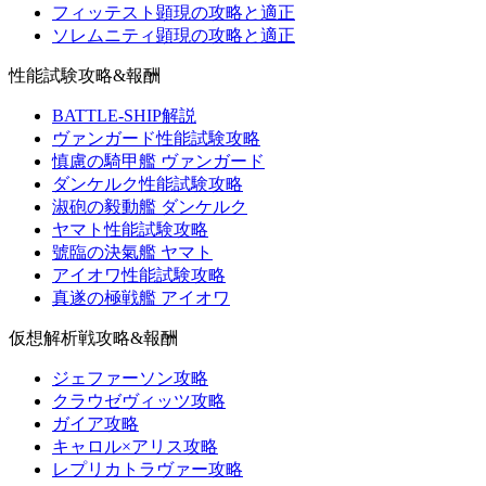
フィッテスト顕現の攻略と適正
ソレムニティ顕現の攻略と適正
性能試験攻略&報酬
BATTLE-SHIP解説
ヴァンガード性能試験攻略
慎慮の騎甲艦 ヴァンガード
ダンケルク性能試験攻略
淑砲の毅動艦 ダンケルク
ヤマト性能試験攻略
號臨の決氣艦 ヤマト
アイオワ性能試験攻略
真遂の極戦艦 アイオワ
仮想解析戦攻略&報酬
ジェファーソン攻略
クラウゼヴィッツ攻略
ガイア攻略
キャロル×アリス攻略
レプリカトラヴァー攻略