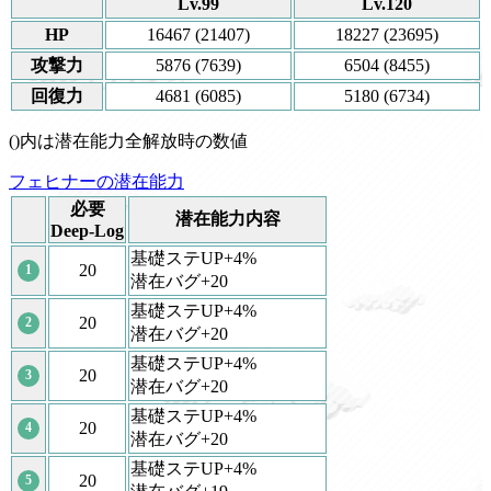
Lv.99
Lv.120
HP
16467 (21407)
18227 (23695)
攻撃力
5876 (7639)
6504 (8455)
回復力
4681 (6085)
5180 (6734)
()内は潜在能力全解放時の数値
フェヒナーの潜在能力
必要
潜在能力内容
Deep-Log
基礎ステUP+4%
20
1
潜在バグ+20
基礎ステUP+4%
20
2
潜在バグ+20
基礎ステUP+4%
20
3
潜在バグ+20
基礎ステUP+4%
20
4
潜在バグ+20
基礎ステUP+4%
20
5