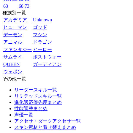
63
68
73
種族別一覧
アカデミア
Unknown
ヒューマン
ゴッド
デーモン
マシン
アニマル
ドラゴン
ファンタジー
ヒーロー
サムライ
ポストウォー
QUEEN
ガーディアン
ウェポン
その他一覧
リーダースキル一覧
リミテッドスキル一覧
進化適応優先度まとめ
性能調整まとめ
声優一覧
アクセサ・ダークアクセサ一覧
スキン素材と着せ替えまとめ