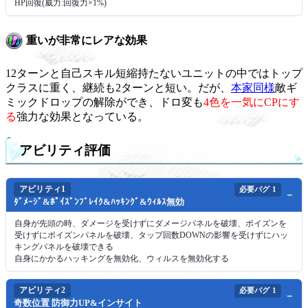
HP回復(威力:回復力×1%)
重いが非常にレアな効果
12ターンと自己スキル短縮持たないユニットの中ではトップ
クラスに重く、継続も2ターンと短い。だが、
本家同様
敵ギ
ミックドロップの解除ができ、ドロ変も
4色を一気にCPにす
る
強力な効果となっている。
アビリティ評価
アビリティ1
必要バグ
1
ﾀﾞﾒｰｼﾞ&ﾎﾟｲｽﾞﾝﾌﾞﾚｲｸ&ﾊｯｷﾝｸﾞ&ｳｨﾙｽ無効
自身が先頭の時、ダメージを受けずにダメージパネルを破壊、ポイズンを
受けずにポイズンパネルを破壊、タップ回数DOWNの影響を受けずにハッ
キングパネルを破壊できる
自身にかかるハッキングを無効化、ウィルスを無効化する
アビリティ2
必要バグ
1
奇数位置 防御力UP&インサイト