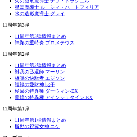
火の滅竜魔導士 ナツ・ドラグニル
星霊魔導士 ルーシィ・ハートフィリア
氷の造形魔導士 グレイ
11周年第3弾
11周年第3弾情報まとめ
神顕の重峙炎 プロメテウス
11周年第2弾
11周年第2弾情報まとめ
対我の己還師 マーリン
板鳴の快駆者 エジソン
福禄の愛財神 比干
極因の特異種 ダーウィン-EX
覇煌の特異種 アインシュタイン-EX
11周年第1弾
11周年第1弾情報まとめ
勝励の祝翼女神 ニケ