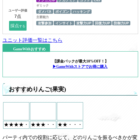
テクニカル
アカデミア
ゴッド
C63
ギミック
ユーザー評価
ダメパネ
ポイズン
ハッキング
主要能力
攻撃参加
インサイト
攻撃力UP
回復力UP
防御力UP
ユニット評価一覧はこちら
GameWithおすすめ
【課金パックが最大10%OFF！】
▶GameWithストアでお得に購入
おすすめりんご(果実)
★★★★・
★★★・・
★★・・・
パーティ内での役割に応じて、どのりんごを振るべきかが変