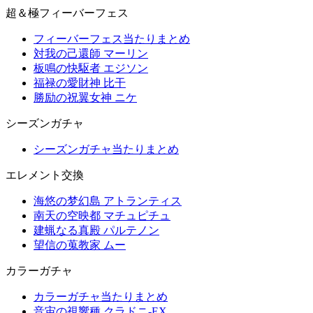
超＆極フィーバーフェス
フィーバーフェス当たりまとめ
対我の己還師 マーリン
板鳴の快駆者 エジソン
福禄の愛財神 比干
勝励の祝翼女神 ニケ
シーズンガチャ
シーズンガチャ当たりまとめ
エレメント交換
海悠の梦幻島 アトランティス
南天の空映都 マチュピチュ
建蝋なる真殿 パルテノン
望信の蒐教家 ムー
カラーガチャ
カラーガチャ当たりまとめ
音宙の視響種 クラドニ-EX