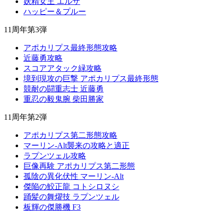
妖精女王 エルザ
ハッピー＆プルー
11周年第3弾
アポカリプス最終形態攻略
近藤勇攻略
スコアアタック緑攻略
境到現攻の巨撃 アポカリプス最終形態
競耐の闘重志士 近藤勇
重忍の毅鬼腕 柴田勝家
11周年第2弾
アポカリプス第二形態攻略
マーリン-Alt襲来の攻略と適正
ラプンツェル攻略
巨像再験 アポカリプス第二形態
孤陰の異化伏性 マーリン-Alt
傑陥の鮫正龍 コトシロヌシ
踊髪の舞燿技 ラプンツェル
板輝の傑勝機 F3