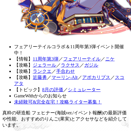
フェアリーテイルコラボ＆11周年第3弾イベント開催
中！
【情報】
11周年第3弾
／
フェアリーテイル
／
ニケ
【攻略】
ジェラール
／
ラクサス
／
ガジル
【攻略】
ランクエ
／
手合わせ
【攻略】
近藤勇
／
マーリン-Alt
／
アポカリプス
／
スコ
アタ
【トピック】
8月の評価
／
シミュレーター
GameWithからのお知らせ
未経験可&完全在宅！攻略ライター募集！
真粋の研造船 フェヒナー(海賊ver./イベント報酬)の最新評価
や性能、おすすめのりんご(果実)とアクセサなどを紹介して
います。