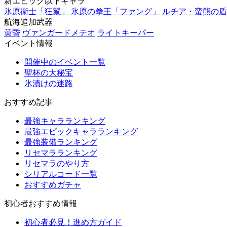
新エピック以下キャラ
氷原衛士「狂鬣」
氷原の拳王「ファング」
ルチア・蛮熊の盾
航海追加武器
黄昏
ヴァンガードメテオ
ライトキーパー
イベント情報
開催中のイベント一覧
聖杯の大秘宝
氷漬けの迷路
おすすめ記事
最強キャラランキング
最強エピックキャラランキング
最強装備ランキング
リセマラランキング
リセマラのやり方
シリアルコード一覧
おすすめガチャ
初心者おすすめ情報
初心者必見！進め方ガイド