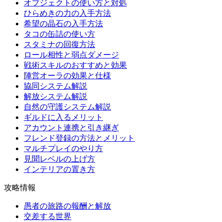
オブジェクトの使い方と対処
ひらめきの力の入手方法
希望の晶石の入手方法
タコの缶詰の使い方
スタミナの回復方法
ロール相性と弱点ダメージ
戦術スキルのおすすめと効果
陣営オーラの効果と仕様
協同システム解説
解放システム解説
自然の守護システム解説
ギルドに入るメリット
アカウント連携と引き継ぎ
フレンド登録の方法とメリット
マルチプレイのやり方
見聞レベルの上げ方
インテリアの置き方
攻略情報
愚者の旅路の報酬と解放
交差する世界