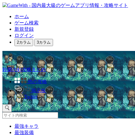
ホーム
ゲーム検索
新規登録
ログイン
2カラム
3カラム
鈴蘭の剣攻略まとめ
他の攻略
掲示板
Twitter
最強キャラ
最強装備