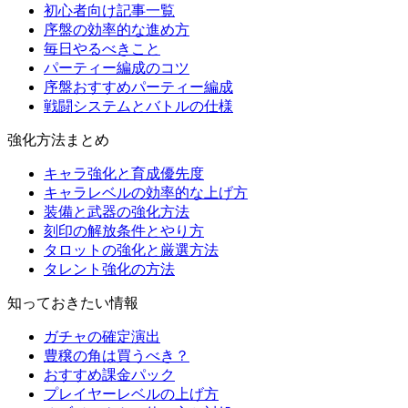
初心者向け記事一覧
序盤の効率的な進め方
毎日やるべきこと
パーティー編成のコツ
序盤おすすめパーティー編成
戦闘システムとバトルの仕様
強化方法まとめ
キャラ強化と育成優先度
キャラレベルの効率的な上げ方
装備と武器の強化方法
刻印の解放条件とやり方
タロットの強化と厳選方法
タレント強化の方法
知っておきたい情報
ガチャの確定演出
豊穣の角は買うべき？
おすすめ課金パック
プレイヤーレベルの上げ方