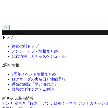
攻略 メニュー
トップ
鈴蘭の剣トップ
メンテ・アプデ情報まとめ
公式情報｜ガチャスケジュール
2周年情報
2周年イベント情報まとめ
ログネーダの実装日と性能予想
運命の螺旋「氷と血の道」
自然の守護システム解説
新キャラ/装備情報
アンナ
変形弩「砕氷」
アンナは引くべき？
アンナガチャシ